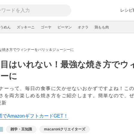
レシピ
うめん
ズッキーニ
ゴーヤ
ピーマン
オクラ
鶏もも肉
な焼き方でウィンナーをパリッ＆ジューシーに
れ目はいれない！最強な焼き方でウ
シーに
ナーって、毎日の食事に欠かせないおかずですよね！こ
さを両方楽しめる焼き方をご紹介します。簡単なので、
更新
でAmazonギフトカードGET！
雑学・豆知識
macaroniクリエイターズ