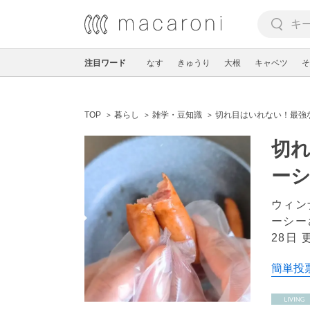
注目ワード
なす
きゅうり
大根
キャベツ
そ
TOP
暮らし
雑学・豆知識
切れ目はいれない！最強
切
ー
ウィン
ーシー
28日 
簡単投票