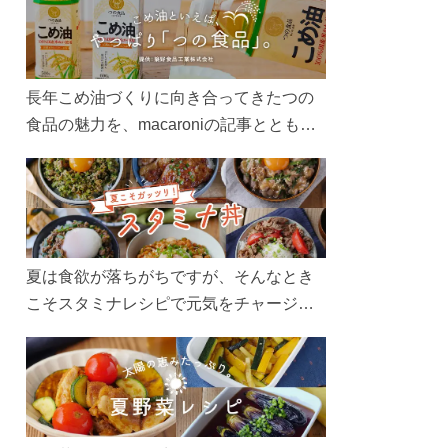
長年こめ油づくりに向き合ってきたつの
食品の魅力を、macaroniの記事とともに
ご紹介します。レシピや活用術はもちろ
ん、製造現場や品質へのこだわりまで。
こめ油をもっと好きになるコンテンツを
ぜひお楽しみください。
夏は食欲が落ちがちですが、そんなとき
こそスタミナレシピで元気をチャージ！
お肉や夏野菜をたっぷり使う丼をガッツ
リ食べて、夏バテを吹き飛ばしましょ
う！