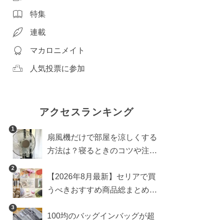
特集
連載
マカロニメイト
人気投票に参加
アクセスランキング
1
扇風機だけで部屋を涼しくする
方法は？寝るときのコツや注意
点も
2
【2026年8月最新】セリアで買
うべきおすすめ商品総まとめ。
雑貨や収納グッズも
3
100均のバッグインバッグが超