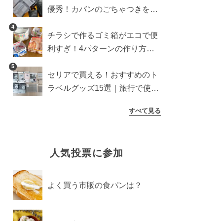
優秀！カバンのごちゃつきを一
気に解消【ダイソー・キャンド
4
チラシで作るゴミ箱がエコで便
ゥ・セリア】
利すぎ！4パターンの作り方を
徹底解説
5
セリアで買える！おすすめのト
ラベルグッズ15選｜旅行で使う
ときのポイントも紹介
すべて見る
人気投票に参加
よく買う市販の食パンは？