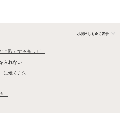
小見出しも全て表示
とこ取りする裏ワザ！
を入れない」
ーに焼く方法
！
強！