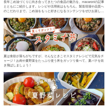
長年こめ油づくりに向き合ってきたつの食品の魅力を、macaroniの記事
とともにご紹介します。レシピや活用術はもちろん、製造現場や品質へ
のこだわりまで。こめ油をもっと好きになるコンテンツをぜひお楽しみ
ください。
夏は食欲が落ちがちですが、そんなときこそスタミナレシピで元気をチ
ャージ！お肉や夏野菜をたっぷり使う丼をガッツリ食べて、夏バテを吹
き飛ばしましょう！