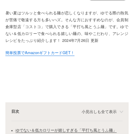
暑い夏はツルッと食べられる麺が恋しくなりますが、ゆでる際の熱気
が苦痛で敬遠する方も多いハズ。そんな方におすすめなのが、会員制
倉庫型店「コストコ」で購入できる「平打ち風とうふ麺」です。ゆで
ない＆低カロリーで食べられる嬉しい麺の、味やこだわり、アレンジ
レシピをたっぷり紹介します！ 2024年7月26日 更新
簡単投票でAmazonギフトカードGET！
目次
小見出しも全て表示
ゆでない＆低カロリーが嬉しすぎる「平打ち風とうふ麺」