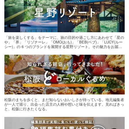
「旅を楽しくする」をテーマに、旅の目的や過ごし方にあわせて「星の
や」「界」「リゾナーレ」「OMO(おも)」「BEB(ベブ)」「LUCY(ルー
シー)」の 6 つのブランドを展開する星野リゾート。その魅力をお届け
する旅の連載。次の旅先探しのヒントにいかがですか？
松阪のまちを歩くと、まだ知らないおいしさが待っている。地元編集者
が一人で巡り、出会った店主の人柄や想いと味を伝えます。見ればきっ
と、松阪に行きたくなる。