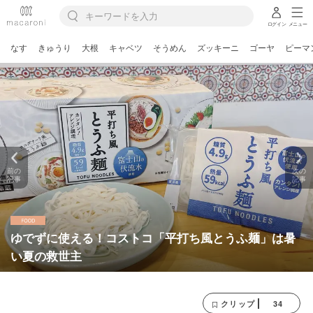
ログイン
メニュー
なす
きゅうり
大根
キャベツ
そうめん
ズッキーニ
ゴーヤ
ピーマ
前の
次の
記事
記事
ゆでずに使える！コストコ「平打ち風とうふ麺」は暑
い夏の救世主
34
クリップ