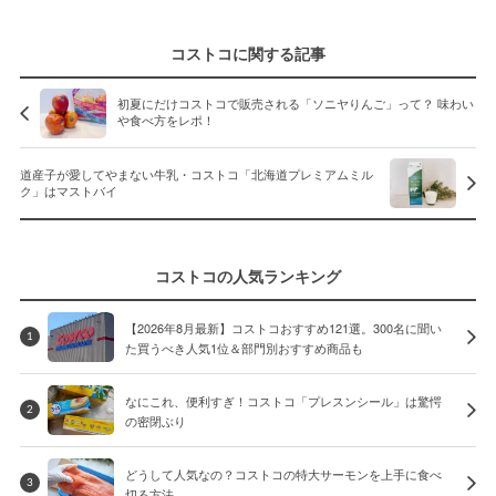
コストコに関する記事
初夏にだけコストコで販売される「ソニヤりんご」って？ 味わい
や食べ方をレポ！
道産子が愛してやまない牛乳・コストコ「北海道プレミアムミル
ク」はマストバイ
コストコの人気ランキング
【2026年8月最新】コストコおすすめ121選。300名に聞い
1
た買うべき人気1位＆部門別おすすめ商品も
なにこれ、便利すぎ！コストコ「プレスンシール」は驚愕
2
の密閉ぶり
どうして人気なの？コストコの特大サーモンを上手に食べ
3
切る方法