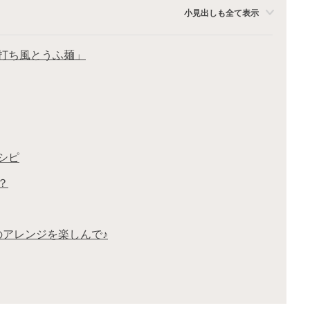
小見出しも全て表示
打ち風とうふ麺」
シピ
？
のアレンジを楽しんで♪