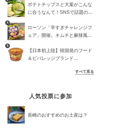
ポテトチップスと大葉がこんな
検証
に合うなんて！SNSで話題の食
べ方に手が止まらなくなった
4
ローソン「辛すぎチャレンジフ
ェア」開催。キムチと麻辣風の
激辛注意な2品を食べ比べ
5
【日本初上陸】韓国発のフード
＆ビバレッジブランド
「ARIH（アリ）」が新登場！
すべて見る
人気投票に参加
長崎のおすすめのお土産は？