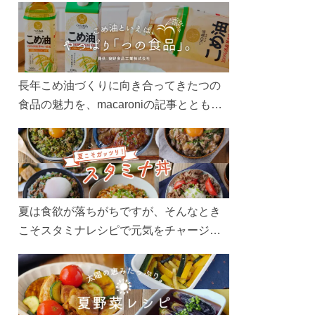
長年こめ油づくりに向き合ってきたつの
食品の魅力を、macaroniの記事とともに
ご紹介します。レシピや活用術はもちろ
ん、製造現場や品質へのこだわりまで。
こめ油をもっと好きになるコンテンツを
ぜひお楽しみください。
夏は食欲が落ちがちですが、そんなとき
こそスタミナレシピで元気をチャージ！
お肉や夏野菜をたっぷり使う丼をガッツ
リ食べて、夏バテを吹き飛ばしましょ
う！