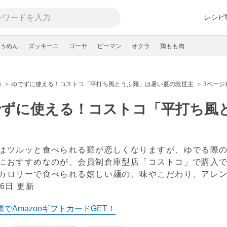
レシピ
うめん
ズッキーニ
ゴーヤ
ピーマン
オクラ
鶏もも肉
コ
ゆでずに使える！コストコ「平打ち風とうふ麺」は暑い夏の救世主
3ページ
でずに使える！コストコ「平打ち風
はツルッと食べられる麺が恋しくなりますが、ゆでる際
におすすめなのが、会員制倉庫型店「コストコ」で購入
カロリーで食べられる嬉しい麺の、味やこだわり、アレ
6日 更新
でAmazonギフトカードGET！