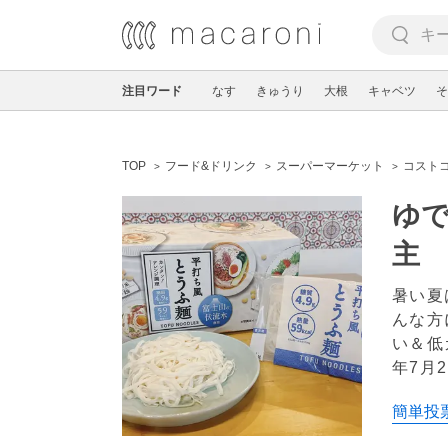
注目ワード
なす
きゅうり
大根
キャベツ
そ
TOP
フード&ドリンク
スーパーマーケット
コスト
ゆ
主
暑い夏
んな方
い＆低
年7月2
簡単投票