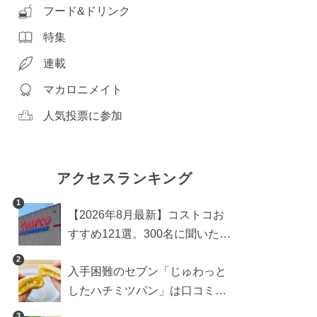
フード&ドリンク
特集
連載
マカロニメイト
人気投票に参加
アクセスランキング
1
【2026年8月最新】コストコお
すすめ121選。300名に聞いた買
うべき人気1位＆部門別おすす
2
入手困難のセブン「じゅわっと
め商品も
したハチミツパン」は口コミ通
り？よりおいしくなる食べ方も
3