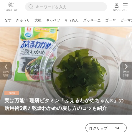
ログイン
メニュー
なす
きゅうり
大根
キャベツ
そうめん
ズッキーニ
ゴーヤ
ピーマ
前の
次の
記事
記事
実は万能！理研ビタミン「ふえるわかめちゃん®」の
活用術5選♪ 乾燥わかめの戻し方のコツも紹介
14
クリップ