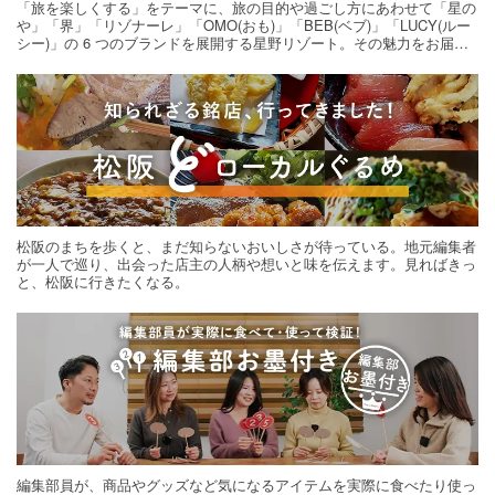
「旅を楽しくする」をテーマに、旅の目的や過ごし方にあわせて「星の
や」「界」「リゾナーレ」「OMO(おも)」「BEB(ベブ)」「LUCY(ルー
シー)」の 6 つのブランドを展開する星野リゾート。その魅力をお届け
する旅の連載。次の旅先探しのヒントにいかがですか？
松阪のまちを歩くと、まだ知らないおいしさが待っている。地元編集者
が一人で巡り、出会った店主の人柄や想いと味を伝えます。見ればきっ
と、松阪に行きたくなる。
編集部員が、商品やグッズなど気になるアイテムを実際に食べたり使っ