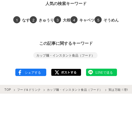
人気の検索キーワード
1
なす
2
きゅうり
3
大根
4
キャベツ
5
そうめん
この記事に関するキーワード
カップ麺・インスタント食品（フード）
TOP
フード&ドリンク
カップ麺・インスタント食品（フード）
実は万能！理研