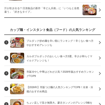
汗が吹き出る!? 日清食品の新作「辛どん兵衛」に「いつもと全然
違う」「好きなタイプ」
カップ麺・インスタント食品（フード）の人気ランキング
ブルダック炒め麺を辛い順にランキング！辛くない食べ方
1
やおすすめアレンジも
カルボブルダックのおいしい食べ方3選。辛さが和らぐマ
2
イルドアレンジも！
市販冷やし中華はどれが人気？2026年版おすすめランキン
3
グTOP9
【2026年】市販つけ麺の人気ランキングTOP8！冷凍・冷
4
蔵のおすすめ商品
ちょい足しで旨さ無限大。蒙古タンメンのアレンジ5種を
5