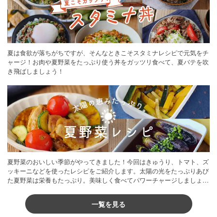
夏は食欲が落ちがちですが、そんなときこそスタミナレシピで元気をチ
ャージ！お肉や夏野菜をたっぷり使う丼をガッツリ食べて、夏バテを吹
き飛ばしましょう！
夏野菜のおいしい季節がやってきました！今回はきゅうり、トマト、ズ
ッキーニなどを使ったレシピをご紹介します。太陽の光をたっぷりあび
た夏野菜は栄養もたっぷり。美味しく食べてパワーチャージしましょう
♪
一覧を見る