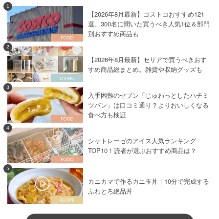
1
【2026年8月最新】コストコおすすめ121
選。300名に聞いた買うべき人気1位＆部門
別おすすめ商品も
2
【2026年8月最新】セリアで買うべきおす
すめ商品総まとめ。雑貨や収納グッズも
3
入手困難のセブン「じゅわっとしたハチミ
ツパン」は口コミ通り？よりおいしくなる
食べ方も検証
4
シャトレーゼのアイス人気ランキング
TOP10！読者が選ぶおすすめ商品は？
5
カニカマで作るカニ玉丼｜10分で完成する
ふわとろ絶品丼