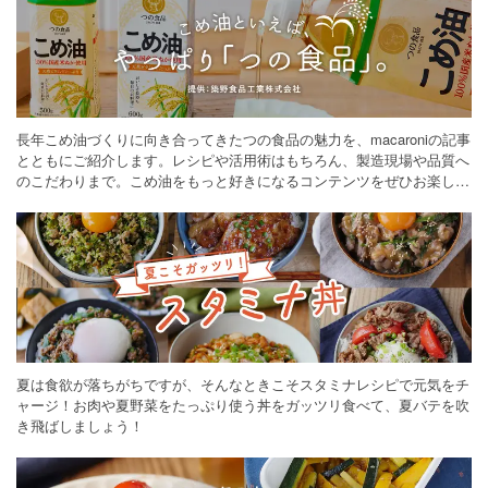
長年こめ油づくりに向き合ってきたつの食品の魅力を、macaroniの記事
とともにご紹介します。レシピや活用術はもちろん、製造現場や品質へ
のこだわりまで。こめ油をもっと好きになるコンテンツをぜひお楽しみ
ください。
夏は食欲が落ちがちですが、そんなときこそスタミナレシピで元気をチ
ャージ！お肉や夏野菜をたっぷり使う丼をガッツリ食べて、夏バテを吹
き飛ばしましょう！