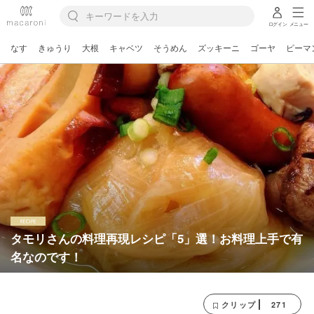
ログイン
メニュー
なす
きゅうり
大根
キャベツ
そうめん
ズッキーニ
ゴーヤ
ピーマ
タモリさんの料理再現レシピ「5」選！お料理上手で有
名なのです！
271
クリップ