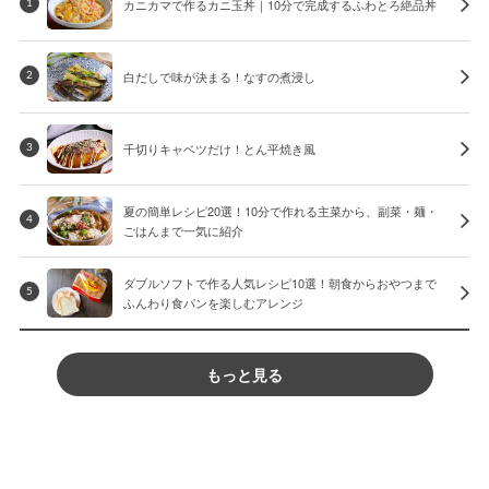
カニカマで作るカニ玉丼｜10分で完成するふわとろ絶品丼
1
白だしで味が決まる！なすの煮浸し
2
千切りキャベツだけ！とん平焼き風
3
夏の簡単レシピ20選！10分で作れる主菜から、副菜・麺・
4
ごはんまで一気に紹介
ダブルソフトで作る人気レシピ10選！朝食からおやつまで
5
ふんわり食パンを楽しむアレンジ
もっと見る