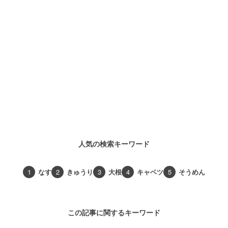
人気の検索キーワード
1
なす
2
きゅうり
3
大根
4
キャベツ
5
そうめん
この記事に関するキーワード