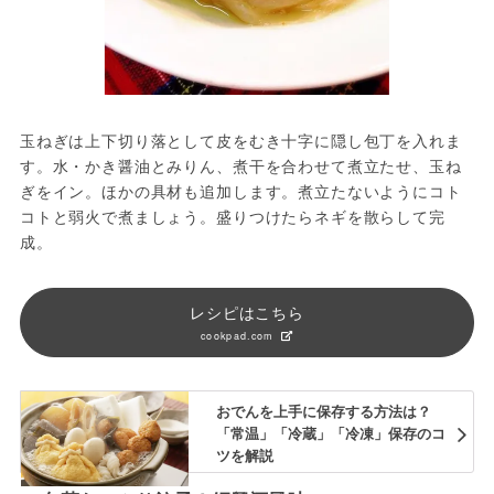
玉ねぎは上下切り落として皮をむき十字に隠し包丁を入れま
す。水・かき醤油とみりん、煮干を合わせて煮立たせ、玉ね
ぎをイン。ほかの具材も追加します。煮立たないようにコト
コトと弱火で煮ましょう。盛りつけたらネギを散らして完
成。
レシピはこちら
cookpad.com
おでんを上手に保存する方法は？
「常温」「冷蔵」「冷凍」保存のコ
ツを解説