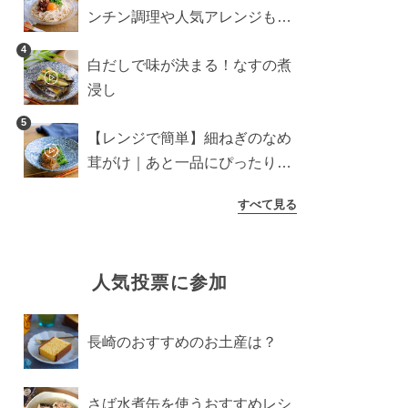
ンチン調理や人気アレンジも紹
介
4
白だしで味が決まる！なすの煮
浸し
5
【レンジで簡単】細ねぎのなめ
茸がけ｜あと一品にぴったり副
菜
すべて見る
人気投票に参加
長崎のおすすめのお土産は？
さば水煮缶を使うおすすめレシ