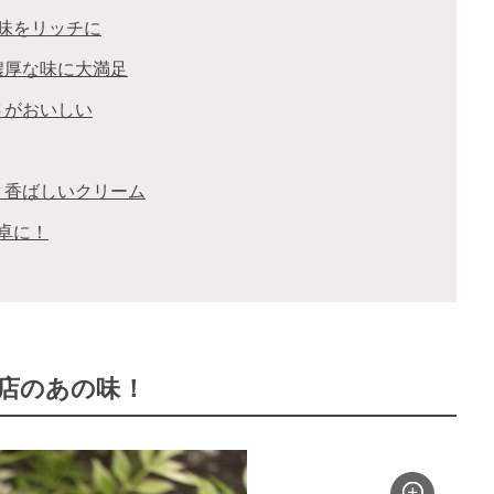
の味をリッチに
濃厚な味に大満足
さがおいしい
き｜香ばしいクリーム
卓に！
名店のあの味！