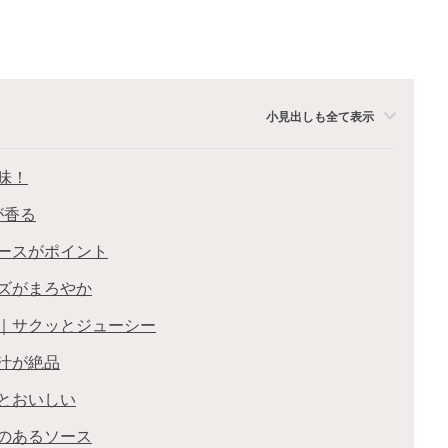
小見出しも全て表示
味！
が香る
ソースがポイント
ーズがまろやか
き｜サクッとジューシー
肉汁が絶品
ッとおいしい
クのあるソース