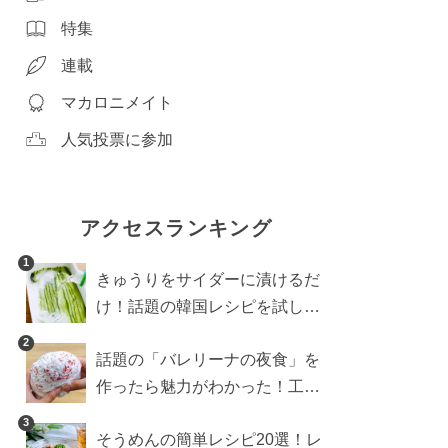
特集
連載
マカロニメイト
人気投票に参加
アクセスランキング
1
きゅうりをサイダーに漬けるだ
け！話題の韓国レシピを試した
ら想像以上にアリでした
2
話題の「バレリーナの夜食」を
作ったら魅力がわかった！工程
10分の作り方
3
そうめんの簡単レシピ20選！レ