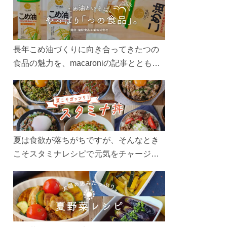
長年こめ油づくりに向き合ってきたつの
食品の魅力を、macaroniの記事とともに
ご紹介します。レシピや活用術はもちろ
ん、製造現場や品質へのこだわりまで。
こめ油をもっと好きになるコンテンツを
ぜひお楽しみください。
夏は食欲が落ちがちですが、そんなとき
こそスタミナレシピで元気をチャージ！
お肉や夏野菜をたっぷり使う丼をガッツ
リ食べて、夏バテを吹き飛ばしましょ
う！