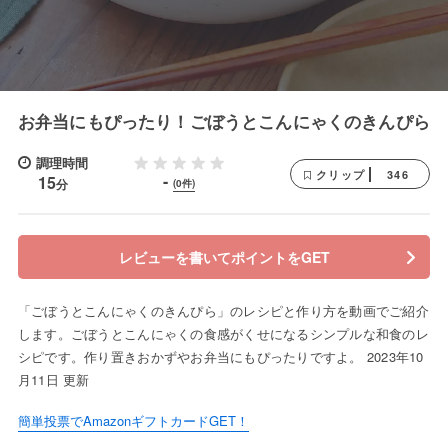
お弁当にもぴったり！ごぼうとこんにゃくのきんぴら
調理時間
346
クリップ
-
15
分
(0件)
レビューを書いてポイントをGET
「ごぼうとこんにゃくのきんぴら」のレシピと作り方を動画でご紹介
します。ごぼうとこんにゃくの食感がくせになるシンプルな和食のレ
シピです。作り置きおかずやお弁当にもぴったりですよ。 2023年10
月11日 更新
簡単投票でAmazonギフトカードGET！