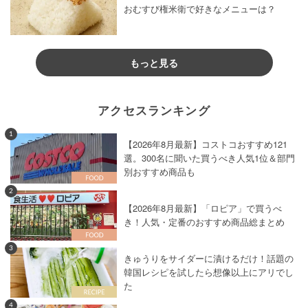
おむすび権米衛で好きなメニューは？
もっと見る
アクセスランキング
1
【2026年8月最新】コストコおすすめ121
選。300名に聞いた買うべき人気1位＆部門
別おすすめ商品も
2
【2026年8月最新】「ロピア」で買うべ
き！人気・定番のおすすめ商品総まとめ
3
きゅうりをサイダーに漬けるだけ！話題の
韓国レシピを試したら想像以上にアリでし
た
4