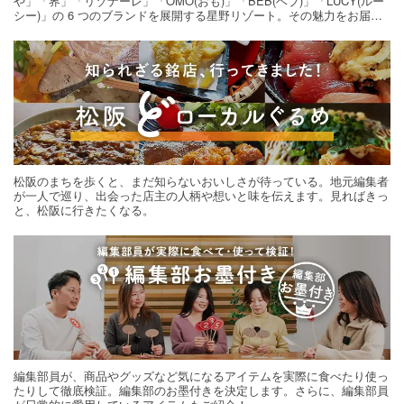
や」「界」「リゾナーレ」「OMO(おも)」「BEB(ベブ)」「LUCY(ルー
シー)」の 6 つのブランドを展開する星野リゾート。その魅力をお届け
する旅の連載。次の旅先探しのヒントにいかがですか？
松阪のまちを歩くと、まだ知らないおいしさが待っている。地元編集者
が一人で巡り、出会った店主の人柄や想いと味を伝えます。見ればきっ
と、松阪に行きたくなる。
編集部員が、商品やグッズなど気になるアイテムを実際に食べたり使っ
たりして徹底検証。編集部のお墨付きを決定します。さらに、編集部員