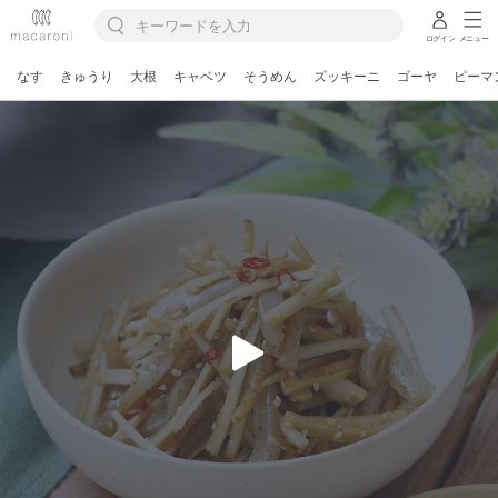
ログイン
メニュー
なす
きゅうり
大根
キャベツ
そうめん
ズッキーニ
ゴーヤ
ピーマ