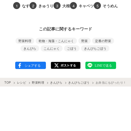
1
なす
2
きゅうり
3
大根
4
キャベツ
5
そうめん
この記事に関するキーワード
野菜料理
乾物・海藻・こんにゃく
野菜
定番の野菜
きんぴら
こんにゃく
ごぼう
きんぴらごぼう
TOP
レシピ
野菜料理
きんぴら
きんぴらごぼう
お弁当にもぴったり！ご