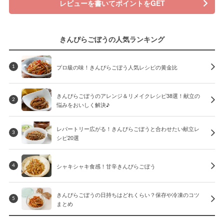
レビューを書いてポイントをGET
きんぴらごぼうの人気ランキング
プロ級の味！きんぴらごぼう人気レシピの黄金比
1
きんぴらごぼうのアレンジ＆リメイクレシピ38選！献立の
2
悩みをおいしく解決♪
レパートリー広がる！きんぴらごぼうと合わせたい献立レ
3
シピ20選
シャキシャキ食感！甘辛きんぴらごぼう
4
きんぴらごぼうの日持ちはどれくらい？保存や冷凍のコツ
5
まとめ