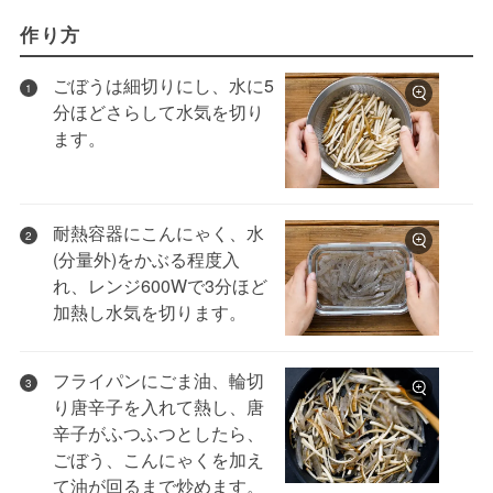
作り方
ごぼうは細切りにし、水に5
1
分ほどさらして水気を切り
ます。
耐熱容器にこんにゃく、水
2
(分量外)をかぶる程度入
れ、レンジ600Wで3分ほど
加熱し水気を切ります。
フライパンにごま油、輪切
3
り唐辛子を入れて熱し、唐
辛子がふつふつとしたら、
ごぼう、こんにゃくを加え
て油が回るまで炒めます。