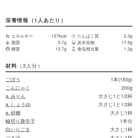
栄養情報（1人あたり）
エネルギー
127kcal
たんぱく質
2.3g
脂質
5.7g
炭水化物
17.5g
糖質
12.7g
食塩相当量
1.3g
（3人分）
材料
ごぼう
1本(150g)
こんにゃく
200g
a. みりん
大さじ1と1/2杯
a. しょうゆ
大さじ1と1/2杯
a. 砂糖
大さじ1杯
輪切り唐辛子
1本分
白いりごま
大さじ1杯
ごま油
大さじ1杯