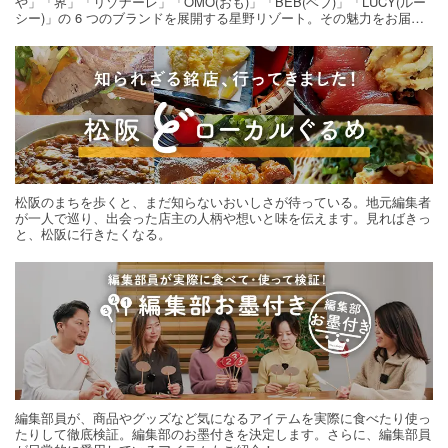
や」「界」「リゾナーレ」「OMO(おも)」「BEB(ベブ)」「LUCY(ルー
シー)」の 6 つのブランドを展開する星野リゾート。その魅力をお届け
する旅の連載。次の旅先探しのヒントにいかがですか？
松阪のまちを歩くと、まだ知らないおいしさが待っている。地元編集者
が一人で巡り、出会った店主の人柄や想いと味を伝えます。見ればきっ
と、松阪に行きたくなる。
編集部員が、商品やグッズなど気になるアイテムを実際に食べたり使っ
たりして徹底検証。編集部のお墨付きを決定します。さらに、編集部員