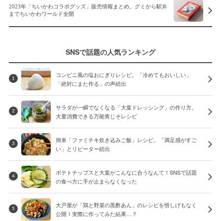
2023年「ちいかわコラボグッズ」販売情報まとめ。グミから駅弁
までちいかわワールド全開
SNSで話題の人気ランキング
コンビニ風の塩おにぎりレシピ。「冷めてもおいしい」
1
「絶対にまた作る」の声続出
サラダが一瞬でなくなる「大葉ドレッシング」の作り方。
2
大量消費できる万能青じそレシピ
簡単「ファミチキ炊き込みご飯」レシピ。「満足感がすご
3
い」とリピーター続出
ポテトチップスと大葉がこんなに合うなんて！SNSで話題
4
の食べ方に手が止まらなくなった
大戸屋が「鶏と野菜の黒酢あん」のレシピを惜しげもなく
5
公開！実際に作ってみた結果…？