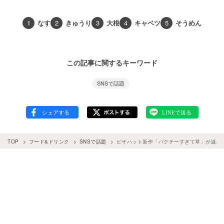
1
なす
2
きゅうり
3
大根
4
キャベツ
5
そうめん
この記事に関するキーワード
SNSで話題
TOP
フード&ドリンク
SNSで話題
ピザハット新作「パクチーすぎて草」が誕生