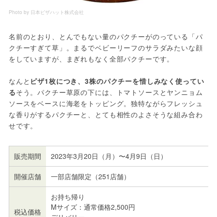
Photo by 日本ピザハット株式会社
名前のとおり、とんでもない量のパクチーがのっている「パ
クチーすぎて草」。まるでベビーリーフのサラダみたいな顔
をしていますが、まぎれもなく全部パクチーです。
なんと
ピザ1枚につき、3株のパクチーを惜しみなく使ってい
る
そう。パクチー草原の下には、トマトソースとヤンニョム
ソースをベースに海老をトッピング。独特ながらフレッシュ
な香りがするパクチーと、とても相性のよさそうな組み合わ
せです。
販売期間
2023年3月20日（月）〜4月9日（日）
開催店舗
一部店舗限定（251店舗）
お持ち帰り
Mサイズ：通常価格2,500円
税込価格