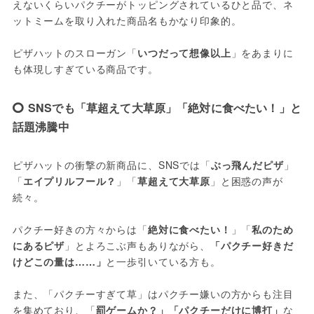
えないくらいパクチーがトッピングされているひと品で、ネ
ットミームを取り入れた商品名もかなり印象的。
ピザハットのスローガン「
いつだって想像以上
」をあまりに
も体現しすぎている商品です。
SNSでも「草超えて大草原」「絶対に食べたい！」と
話題沸騰中
ピザハットの衝撃の新商品に、SNSでは「
ぶっ飛んだピザ
」
「
エイプリルフール？
」「
草超えて大草原
」と困惑の声が
続々。
パクチー好きの方々からは「
絶対に食べたい！
」「
私のため
にあるピザ
」とよろこぶ声もありながら、
「パクチー好きだ
けどこの量は……」
と一歩引いている方も。
また、「パクチーすぎて草」はパクチー嫌いの方からも注目
を集めており、「
罰ゲームか？」「パクチーだけに博打」
な