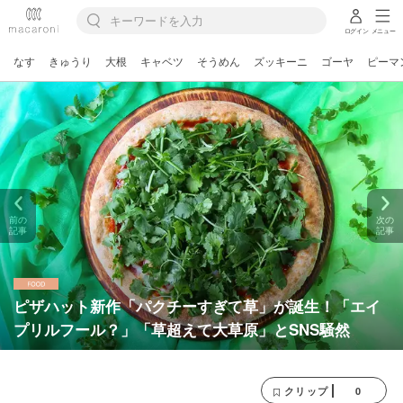
ログイン
メニュー
なす
きゅうり
大根
キャベツ
そうめん
ズッキーニ
ゴーヤ
ピーマ
前の
次の
記事
記事
ピザハット新作「パクチーすぎて草」が誕生！「エイ
プリルフール？」「草超えて大草原」とSNS騒然
0
クリップ