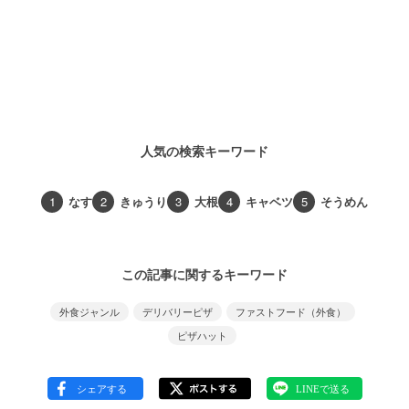
人気の検索キーワード
1
なす
2
きゅうり
3
大根
4
キャベツ
5
そうめん
この記事に関するキーワード
外食ジャンル
デリバリーピザ
ファストフード（外食）
ピザハット