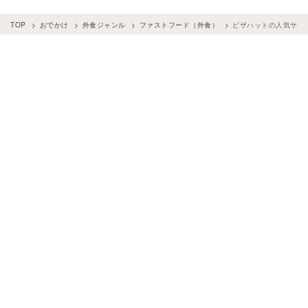
TOP
おでかけ
外食ジャンル
ファストフード（外食）
ピザハットの人気サイ