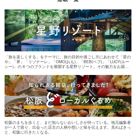
「旅を楽しくする」をテーマに、旅の目的や過ごし方にあわせて「星の
や」「界」「リゾナーレ」「OMO(おも)」「BEB(ベブ)」「LUCY(ルー
シー)」の 6 つのブランドを展開する星野リゾート。その魅力をお届け
する旅の連載。次の旅先探しのヒントにいかがですか？
松阪のまちを歩くと、まだ知らないおいしさが待っている。地元編集者
が一人で巡り、出会った店主の人柄や想いと味を伝えます。見ればきっ
と、松阪に行きたくなる。