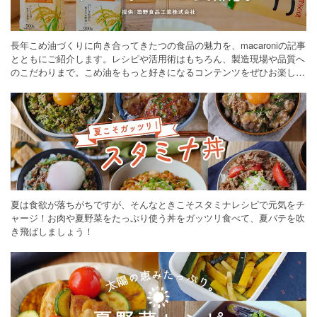
長年こめ油づくりに向き合ってきたつの食品の魅力を、macaroniの記事
とともにご紹介します。レシピや活用術はもちろん、製造現場や品質へ
のこだわりまで。こめ油をもっと好きになるコンテンツをぜひお楽しみ
ください。
夏は食欲が落ちがちですが、そんなときこそスタミナレシピで元気をチ
ャージ！お肉や夏野菜をたっぷり使う丼をガッツリ食べて、夏バテを吹
き飛ばしましょう！