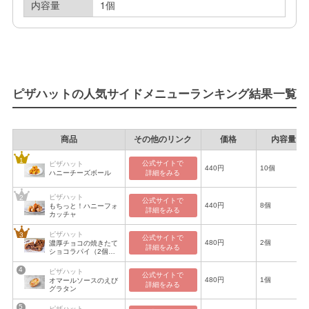
内容量
1個
ピザハットの人気サイドメニューランキング結果一覧
商品
その他のリンク
価格
内容量
公式サイトで

ピザハット
440円
10個
ハニーチーズボール
詳細をみる
ピザハット
公式サイトで

440円
8個
もちっと！ハニーフォ
詳細をみる
カッチャ
ピザハット
公式サイトで

480円
2個
濃厚チョコの焼きたて
詳細をみる
ショコラパイ（2個入
り）
ピザハット
公式サイトで

480円
1個
オマールソースのえび
詳細をみる
グラタン
ピザハット