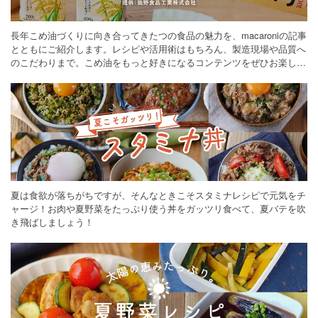
長年こめ油づくりに向き合ってきたつの食品の魅力を、macaroniの記事
とともにご紹介します。レシピや活用術はもちろん、製造現場や品質へ
のこだわりまで。こめ油をもっと好きになるコンテンツをぜひお楽しみ
ください。
夏は食欲が落ちがちですが、そんなときこそスタミナレシピで元気をチ
ャージ！お肉や夏野菜をたっぷり使う丼をガッツリ食べて、夏バテを吹
き飛ばしましょう！