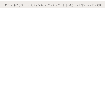
TOP
おでかけ
外食ジャンル
ファストフード（外食）
ピザハットの人気サイ