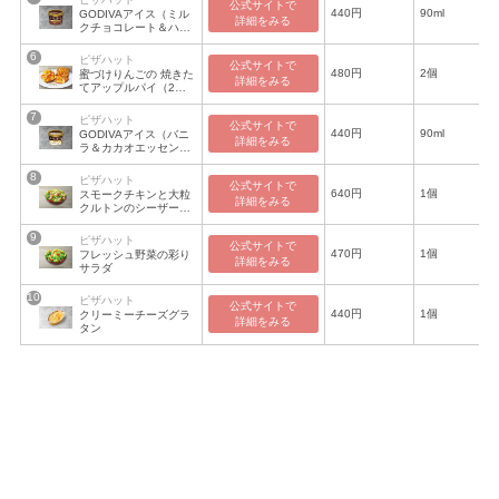
公式サイトで

440円
90ml
GODIVAアイス（ミル
詳細をみる
クチョコレート＆ハー
トチップ）
ピザハット
公式サイトで

480円
2個
蜜づけりんごの 焼きた
詳細をみる
てアップルパイ（2個
入り）
ピザハット
公式サイトで

440円
90ml
GODIVAアイス（バニ
詳細をみる
ラ＆カカオエッセン
ス）
ピザハット
公式サイトで

640円
1個
スモークチキンと大粒
詳細をみる
クルトンのシーザーサ
ラダ
ピザハット
公式サイトで

470円
1個
フレッシュ野菜の彩り
詳細をみる
サラダ
ピザハット
公式サイトで

440円
1個
クリーミーチーズグラ
詳細をみる
タン