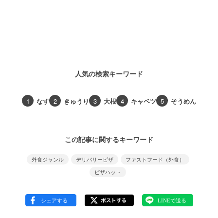
人気の検索キーワード
1
なす
2
きゅうり
3
大根
4
キャベツ
5
そうめん
この記事に関するキーワード
外食ジャンル
デリバリーピザ
ファストフード（外食）
ピザハット