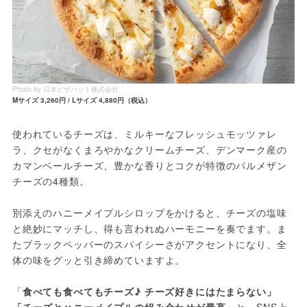
Photo by 日本ピザハット株式会社
Mサイズ 3,260円 / Lサイズ 4,880円（税込）
使われているチーズは、ミルキーなフレッシュモッツァレ
ラ、クセがなくまろやかなクリームチーズ、デンマーク産の
カマンベールチーズ、豊かな香りとコクが特徴のパルメザン
チーズの4種類。
別添えのハニーメイプルシロップをかけると、チーズの塩味
と絶妙にマッチし、得も言われぬハーモニーを奏でます。ま
たブラックペッパーのスパイシーさがアクセントになり、全
体の味をグッと引き締めていますよ。
「
食べても食べてもチーズ♪ チーズ好きにはたまらない」
「チーズとハニーメイプルの組み合わせが最高」
と、SNS上