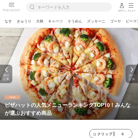
ログイン
メニュー
なす
きゅうり
大根
キャベツ
そうめん
ズッキーニ
ゴーヤ
ピーマ
前の
次の
記事
記事
ピザハットの人気メニューランキングTOP10！みんな
が選ぶおすすめ商品
0
クリップ