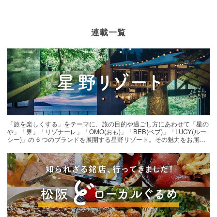
連載一覧
「旅を楽しくする」をテーマに、旅の目的や過ごし方にあわせて「星の
や」「界」「リゾナーレ」「OMO(おも)」「BEB(ベブ)」「LUCY(ルー
シー)」の 6 つのブランドを展開する星野リゾート。その魅力をお届け
する旅の連載。次の旅先探しのヒントにいかがですか？