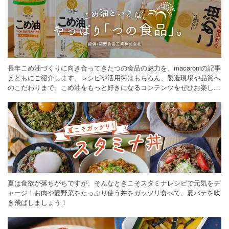
長年こめ油づくりに向き合ってきたつの食品の魅力を、macaroniの記事
とともにご紹介します。レシピや活用術はもちろん、製造現場や品質へ
のこだわりまで。こめ油をもっと好きになるコンテンツをぜひお楽しみ
ください。
夏は食欲が落ちがちですが、そんなときこそスタミナレシピで元気をチ
ャージ！お肉や夏野菜をたっぷり使う丼をガッツリ食べて、夏バテを吹
き飛ばしましょう！