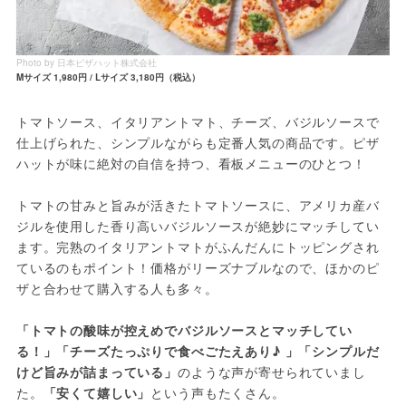
Photo by 日本ピザハット株式会社
Mサイズ 1,980円 / Lサイズ 3,180円（税込）
トマトソース、イタリアントマト、チーズ、バジルソースで
仕上げられた、シンプルながらも定番人気の商品です。ピザ
ハットが味に絶対の自信を持つ、看板メニューのひとつ！
トマトの甘みと旨みが活きたトマトソースに、アメリカ産バ
ジルを使用した香り高いバジルソースが絶妙にマッチしてい
ます。完熟のイタリアントマトがふんだんにトッピングされ
ているのもポイント！価格がリーズナブルなので、ほかのピ
ザと合わせて購入する人も多々。
「トマトの酸味が控えめでバジルソースとマッチしてい
る！」「チーズたっぷりで食べごたえあり♪ 」「シンプルだ
けど旨みが詰まっている」
のような声が寄せられていまし
た。
「安くて嬉しい」
という声もたくさん。