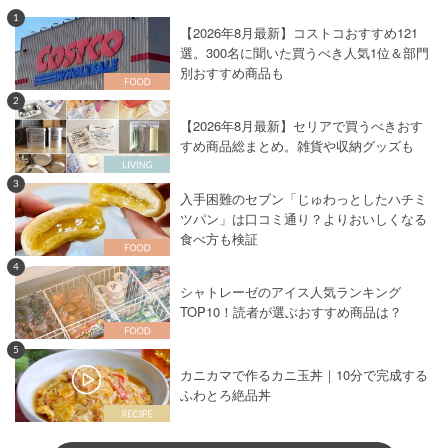
1
【2026年8月最新】コストコおすすめ121
選。300名に聞いた買うべき人気1位＆部門
別おすすめ商品も
2
【2026年8月最新】セリアで買うべきおす
すめ商品総まとめ。雑貨や収納グッズも
3
入手困難のセブン「じゅわっとしたハチミ
ツパン」は口コミ通り？よりおいしくなる
食べ方も検証
4
シャトレーゼのアイス人気ランキング
TOP10！読者が選ぶおすすめ商品は？
5
カニカマで作るカニ玉丼｜10分で完成する
ふわとろ絶品丼