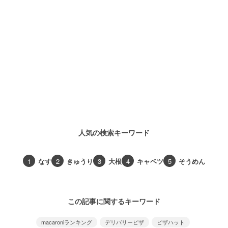
人気の検索キーワード
1
なす
2
きゅうり
3
大根
4
キャベツ
5
そうめん
この記事に関するキーワード
macaroniランキング
デリバリーピザ
ピザハット