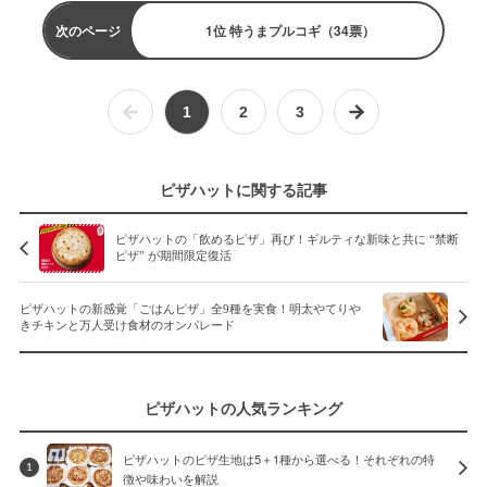
次のページ
1位 特うまプルコギ（34票）
1
2
3
ピザハットに関する記事
ピザハットの「飲めるピザ」再び！ギルティな新味と共に “禁断
ピザ” が期間限定復活
ピザハットの新感覚「ごはんピザ」全9種を実食！明太やてりや
きチキンと万人受け食材のオンパレード
ピザハットの人気ランキング
ピザハットのピザ生地は5＋1種から選べる！それぞれの特
1
徴や味わいを解説