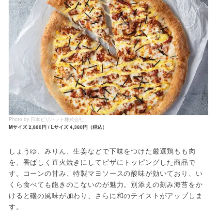
Photo by 日本ピザハット株式会社
Mサイズ 2,880円 / Lサイズ 4,380円（税込）
しょうゆ、みりん、生姜などで下味をつけた厳選鶏もも肉
を、香ばしく直火焼きにしてピザにトッピングした商品で
す。コーンの甘み、特製マヨソースの酸味が効いており、い
くら食べても飽きのこないのが魅力。別添えの刻み海苔をか
けると磯の風味が加わり、さらに和のテイストがアップしま
す。