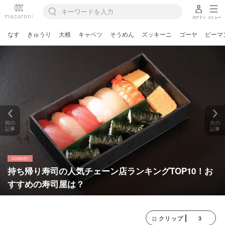
ログイン
メニュー
なす
きゅうり
大根
キャベツ
そうめん
ズッキーニ
ゴーヤ
ピーマ
前の
次の
記事
記事
持ち帰り寿司の人気チェーン店ランキングTOP10！お
すすめの寿司屋は？
3
クリップ