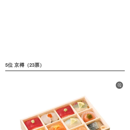
5位 京樽（23票）