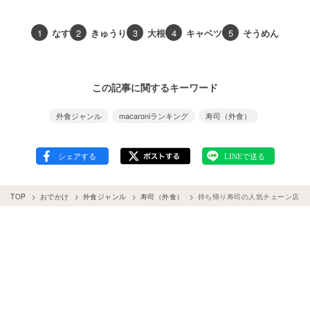
1
なす
2
きゅうり
3
大根
4
キャベツ
5
そうめん
この記事に関するキーワード
外食ジャンル
macaroniランキング
寿司（外食）
TOP
おでかけ
外食ジャンル
寿司（外食）
持ち帰り寿司の人気チェーン店ラン