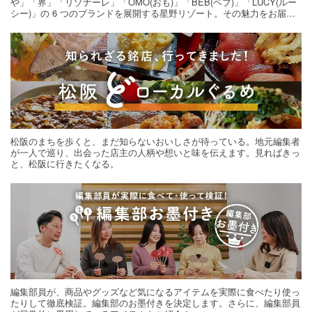
や」「界」「リゾナーレ」「OMO(おも)」「BEB(ベブ)」「LUCY(ルー
シー)」の 6 つのブランドを展開する星野リゾート。その魅力をお届け
する旅の連載。次の旅先探しのヒントにいかがですか？
松阪のまちを歩くと、まだ知らないおいしさが待っている。地元編集者
が一人で巡り、出会った店主の人柄や想いと味を伝えます。見ればきっ
と、松阪に行きたくなる。
編集部員が、商品やグッズなど気になるアイテムを実際に食べたり使っ
たりして徹底検証。編集部のお墨付きを決定します。さらに、編集部員