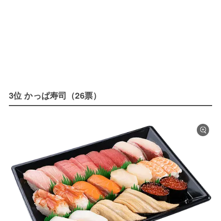
3位 かっぱ寿司（26票）