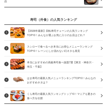
品
寿司（外食）の人気ランキング
【2026年最新】回転寿司チェーンの人気ランキング
1
TOP10！みんなが選ぶお気に入りのお店はどれ？
スシローで食べるべき本当にお得なメニューランキング
2
TOP10！レーンにしか流れない幻ネタも発見
本当におすすめの高級寿司食べ放題7選【東京・神奈川・
3
埼玉・千葉】
はま寿司の最新人気メニューランキングTOP10！みんなの
4
おすすめネタは？
くら寿司の最新人気ランキングトップ10！マニアも驚きの
5
食べ方を伝授