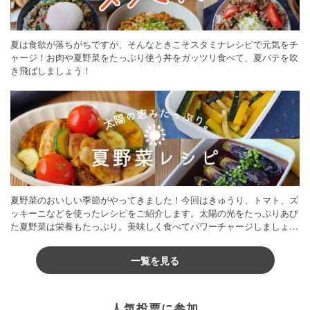
夏は食欲が落ちがちですが、そんなときこそスタミナレシピで元気をチ
ャージ！お肉や夏野菜をたっぷり使う丼をガッツリ食べて、夏バテを吹
き飛ばしましょう！
夏野菜のおいしい季節がやってきました！今回はきゅうり、トマト、ズ
ッキーニなどを使ったレシピをご紹介します。太陽の光をたっぷりあび
た夏野菜は栄養もたっぷり。美味しく食べてパワーチャージしましょう
♪
一覧を見る
人気投票に参加