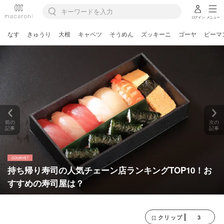
ログイン
メニュー
なす
きゅうり
大根
キャベツ
そうめん
ズッキーニ
ゴーヤ
ピーマ
前の
次の
記事
記事
持ち帰り寿司の人気チェーン店ランキングTOP10！お
すすめの寿司屋は？
3
クリップ