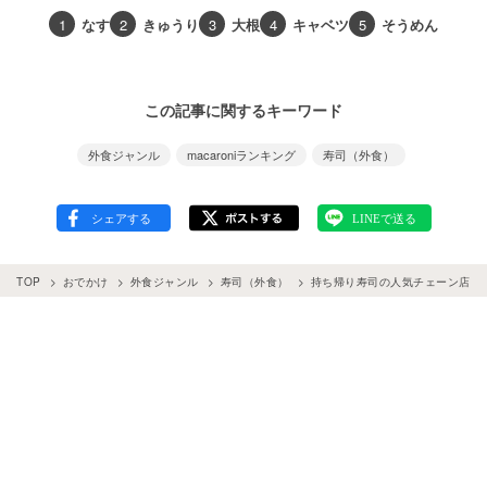
1
なす
2
きゅうり
3
大根
4
キャベツ
5
そうめん
この記事に関するキーワード
外食ジャンル
macaroniランキング
寿司（外食）
TOP
おでかけ
外食ジャンル
寿司（外食）
持ち帰り寿司の人気チェーン店ラン