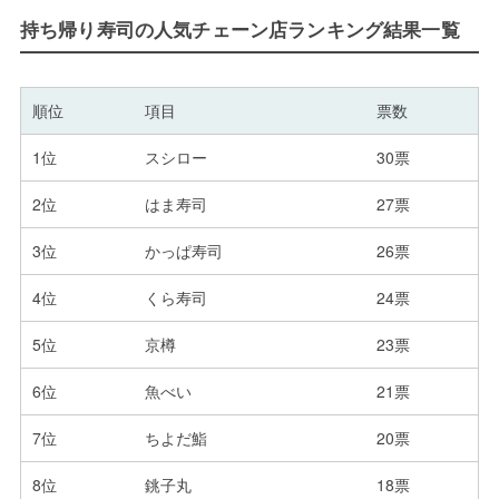
持ち帰り寿司の人気チェーン店ランキング結果一覧
順位
項目
票数
1位
スシロー
30票
2位
はま寿司
27票
3位
かっぱ寿司
26票
4位
くら寿司
24票
5位
京樽
23票
6位
魚べい
21票
7位
ちよだ鮨
20票
8位
銚子丸
18票