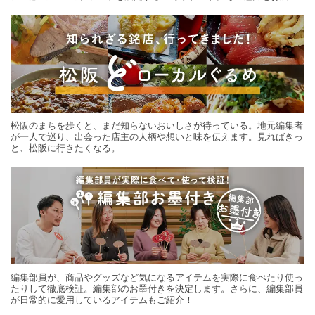
する旅の連載。次の旅先探しのヒントにいかがですか？
松阪のまちを歩くと、まだ知らないおいしさが待っている。地元編集者
が一人で巡り、出会った店主の人柄や想いと味を伝えます。見ればきっ
と、松阪に行きたくなる。
編集部員が、商品やグッズなど気になるアイテムを実際に食べたり使っ
たりして徹底検証。編集部のお墨付きを決定します。さらに、編集部員
が日常的に愛用しているアイテムもご紹介！