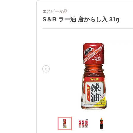
エスビー食品
S＆B ラー油 唐からし入 31g