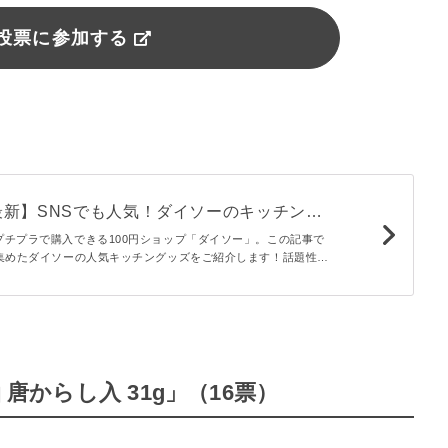
投票に参加する
月最新】SNSでも人気！ダイソーのキッチング
- macaroni
プチプラで購入できる100円ショップ「ダイソー」。この記事で
を集めたダイソーの人気キッチングッズをご紹介します！話題性だ
便利なので継続して人気なものも多いんですよ。なかでもおすす
類ピックアップしました。
 唐からし入 31g」（16票）