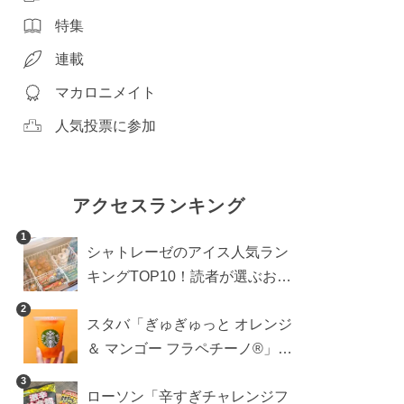
特集
連載
マカロニメイト
人気投票に参加
アクセスランキング
1
シャトレーゼのアイス人気ラン
キングTOP10！読者が選ぶおす
すめ商品は？
2
スタバ「ぎゅぎゅっと オレンジ
＆ マンゴー フラペチーノ®」の
正解カスタム。最後のひとくち
3
ローソン「辛すぎチャレンジフ
まで果肉ごろごろ！