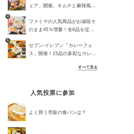
ェア」開催。キムチと麻辣風の
激辛注意な2品を食べ比べ
4
ファミマの人気商品がお値段そ
のまま45％増量！全6品を従来
品と徹底比較
5
セブン‐イレブン「カレーフェ
ス」開催！15品の多彩なカレー
商品が登場
すべて見る
人気投票に参加
よく買う市販の食パンは？