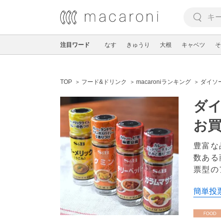
注目ワード
なす
きゅうり
大根
キャベツ
そ
TOP
フード&ドリンク
macaroniランキング
ダイソ
ダイ
お
豊富な
数ある
票型の
簡単投票