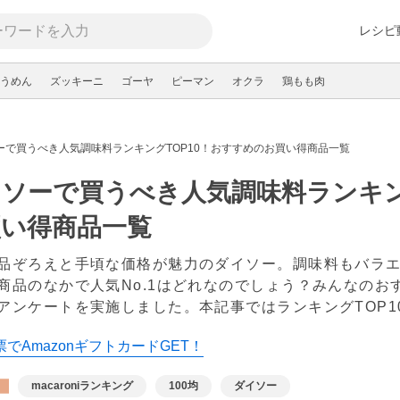
レシピ
うめん
ズッキーニ
ゴーヤ
ピーマン
オクラ
鶏もも肉
ーで買うべき人気調味料ランキングTOP10！おすすめのお買い得商品一覧
ソーで買うべき人気調味料ランキン
買い得商品一覧
品ぞろえと手頃な価格が魅力のダイソー。調味料もバラ
商品のなかで人気No.1はどれなのでしょう？みんなのおすす
アンケートを実施しました。本記事ではランキングTOP
でAmazonギフトカードGET！
macaroniランキング
100均
ダイソー