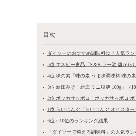
目次
ダイソーのおすすめ調味料は？人気ランキ
5位 エスビー食品「S＆B ラー油 唐からし
4位 味の素「味の素 うま味調味料 味の素袋
3位 新庄みそ「新庄 ミニ塩麹 100g」（1
2位 ポッカサッポロ「ポッカサッポロ ポッ
1位 らいじんぐ「らいじんぐ オイスターソ
6位～10位のランキング結果
「ダイソーで買える調味料」の人気ラン