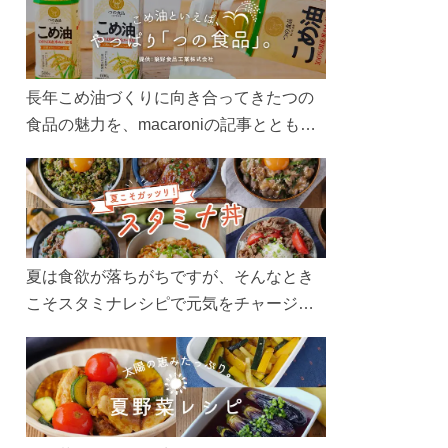
長年こめ油づくりに向き合ってきたつの
食品の魅力を、macaroniの記事とともに
ご紹介します。レシピや活用術はもちろ
ん、製造現場や品質へのこだわりまで。
こめ油をもっと好きになるコンテンツを
ぜひお楽しみください。
夏は食欲が落ちがちですが、そんなとき
こそスタミナレシピで元気をチャージ！
お肉や夏野菜をたっぷり使う丼をガッツ
リ食べて、夏バテを吹き飛ばしましょ
う！