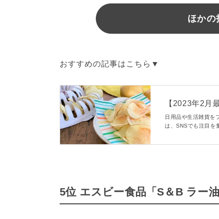
ほかの
おすすめの記事はこちら▼
【2023年2
ッズおすすめ9選 
日用品や生活雑貨を
は、SNSでも注目
けでなく、ちゃんと
めの神グッズを6種
5位 エスビー食品「S＆B ラー油