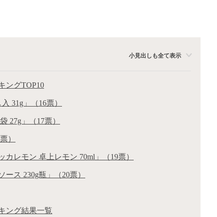
小見出しも全て表示
ングTOP10
入 31g」（16票）
 27g」（17票）
8票）
カレモン 卓上レモン 70ml」（19票）
ース 230g瓶」（20票）
キング結果一覧