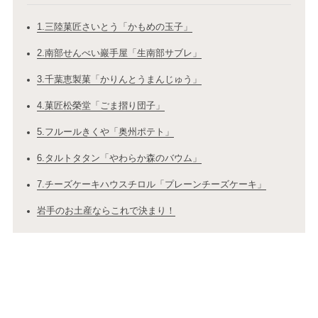
1.三陸菓匠さいとう「かもめの玉子」
2.南部せんべい巖手屋「生南部サブレ」
3.千葉恵製菓「かりんとうまんじゅう」
4.菓匠松榮堂「ごま摺り団子」
5.フルールきくや「奥州ポテト」
6.タルトタタン「やわらか森のバウム」
7.チーズケーキハウスチロル「プレーンチーズケーキ」
岩手のお土産ならこれで決まり！