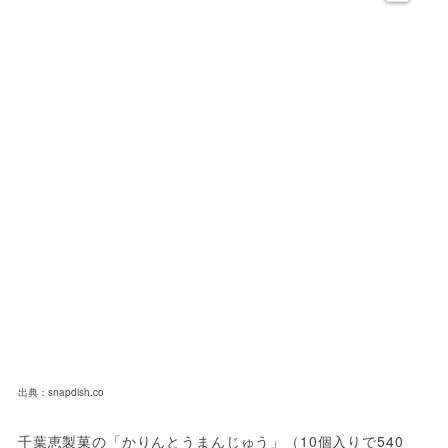
出典：snapdish.co
千葉恵製菓の「かりんとうまんじゅう」（10個入りで540