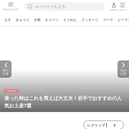
ログイン
メニュー
なす
きゅうり
大根
キャベツ
そうめん
ズッキーニ
ゴーヤ
ピーマ
前の
次の
記事
記事
迷った時はこれを買えば大丈夫！岩手でおすすめの人
気お土産7選
8
クリップ