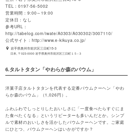
TEL：0197-56-5002

営業時間：9:00～19:00

定休日：なし

参考URL：
http://tabelog.com/iwate/A0303/A030302/3007110/

公式サイト：http://www.e-kikuya.co.jp/
岩手県奥州市前沢区三日町15-3
日本, 〒023-0000 岩手県奥州市前沢区三日町１５−３
6.タルトタタン「やわらか森のバウム」
洋菓子店タルトタタンを代表する定番バウムクーヘン「やわ
らか森のバウム」（1,026円）。
ふわふわでしっとりしたおいしさに「一度食べたらすぐにま
た食べたくなる」というリピーターも多いんだとか。シンプ
ルで素材のおいしさを活かしたバウムクーヘンです。ご家庭
にひとつ、バウムクーヘンはいかがですか？