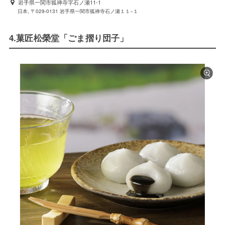
岩手県一関市狐禅寺字石ノ瀬11-1
日本, 〒029-0131 岩手県一関市狐禅寺石ノ瀬１１−１
4.菓匠松榮堂「ごま摺り団子」