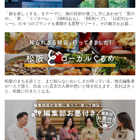
「旅を楽しくする」をテーマに、旅の目的や過ごし方にあわせて「星の
や」「界」「リゾナーレ」「OMO(おも)」「BEB(ベブ)」「LUCY(ルー
シー)」の 6 つのブランドを展開する星野リゾート。その魅力をお届け
する旅の連載。次の旅先探しのヒントにいかがですか？
松阪のまちを歩くと、まだ知らないおいしさが待っている。地元編集者
が一人で巡り、出会った店主の人柄や想いと味を伝えます。見ればきっ
と、松阪に行きたくなる。