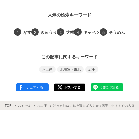
人気の検索キーワード
1
なす
2
きゅうり
3
大根
4
キャベツ
5
そうめん
この記事に関するキーワード
お土産
北海道・東北
岩手
TOP
おでかけ
お土産
迷った時はこれを買えば大丈夫！岩手でおすすめの人気お