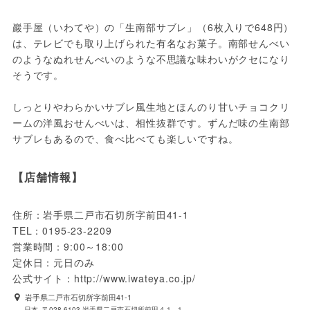
巖手屋（いわてや）の「生南部サブレ」（6枚入りで648円）
は、テレビでも取り上げられた有名なお菓子。南部せんべい
のようなぬれせんべいのような不思議な味わいがクセになり
そうです。

しっとりやわらかいサブレ風生地とほんのり甘いチョコクリ
ームの洋風おせんべいは、相性抜群です。ずんだ味の生南部
サブレもあるので、食べ比べても楽しいですね。
【店舗情報】
住所：岩手県二戸市石切所字前田41-1

TEL：0195-23-2209

営業時間：9:00～18:00

定休日：元日のみ

岩手県二戸市石切所字前田41-1
日本, 〒028-6103 岩手県二戸市石切所前田４１−１