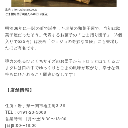
出典：item.rakuten.co.jp
ごま摺り団子8個入\648円（税込）
明治36年に一関の町で誕生した老舗の和菓子屋で、当初は駄
菓子屋だったそう。代表するお菓子の「ごま摺り団子」（8個
入りで525円）は漫画「ジョジョの奇妙な冒険」にも登場し
たほど有名です。
弾力のあるひとくちサイズのお団子からトロッと出てくるご
まダレは口の中でゆっくりとごまの風味が広がり、幸せな気
持ちにひたれること間違いなしです！
【店舗情報】
住所：岩手県一関市地主町3-36

TEL：0191-23-5008

営業時間：[月〜土]8:30〜18:00

[日]9:00〜18:00
