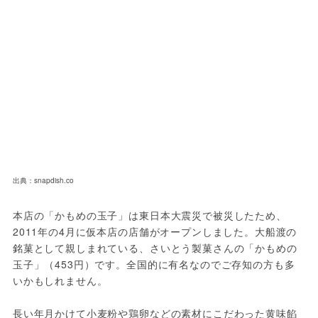
出典：snapdish.co
本店の「かもめの玉子」は東日本大震災で被災したため、
2011年の4月に仮本店の店舗がオープンしました。大船渡の
銘菓として親しまれている、さいとう製菓さんの「かもめの
玉子」（453円）です。全国的に有名なのでご存知の方も多
いかもしれません。
長い年月かけて小麦粉や鶏卵などの素材にこだわった黄味餡