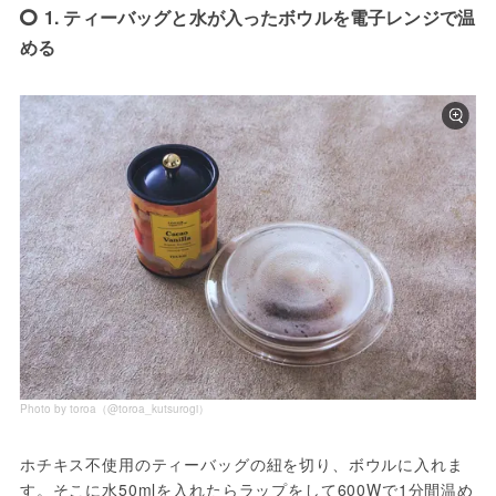
1. ティーバッグと水が入ったボウルを電子レンジで温
める
Photo by toroa（@toroa_kutsurogi）
ホチキス不使用のティーバッグの紐を切り、ボウルに入れま
す。そこに水50mlを入れたらラップをして600Wで1分間温め