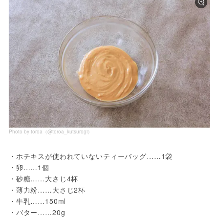
Photo by toroa（@toroa_kutsurogi）
・ホチキスが使われていないティーバッグ……1袋
・卵……1個
・砂糖……大さじ4杯
・薄力粉……大さじ2杯
・牛乳……150ml
・バター……20g