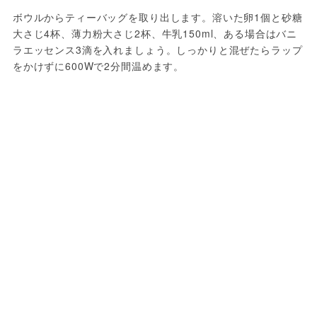
ボウルからティーバッグを取り出します。溶いた卵1個と砂糖
大さじ4杯、薄力粉大さじ2杯、牛乳150ml、ある場合はバニ
ラエッセンス3滴を入れましょう。しっかりと混ぜたらラップ
をかけずに600Wで2分間温めます。