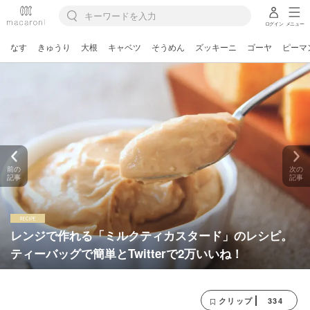
ログイン
メニュー
なす
きゅうり
大根
キャベツ
そうめん
ズッキーニ
ゴーヤ
ピーマ
前の
次の
記事
記事
レンジで作れる「ミルクティカスタード」のレシピ。
ティーバッグで簡単とTwitterで2万いいね！
334
クリップ