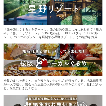
「旅を楽しくする」をテーマに、旅の目的や過ごし方にあわせて「星の
や」「界」「リゾナーレ」「OMO(おも)」「BEB(ベブ)」「LUCY(ルー
シー)」の 6 つのブランドを展開する星野リゾート。その魅力をお届け
する旅の連載。次の旅先探しのヒントにいかがですか？
松阪のまちを歩くと、まだ知らないおいしさが待っている。地元編集者
が一人で巡り、出会った店主の人柄や想いと味を伝えます。見ればきっ
と、松阪に行きたくなる。