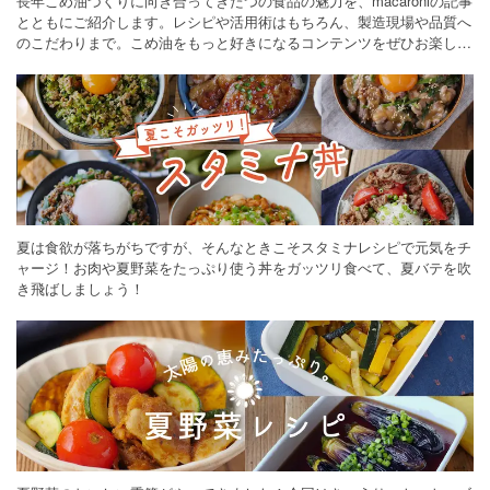
長年こめ油づくりに向き合ってきたつの食品の魅力を、macaroniの記事
とともにご紹介します。レシピや活用術はもちろん、製造現場や品質へ
のこだわりまで。こめ油をもっと好きになるコンテンツをぜひお楽しみ
ください。
夏は食欲が落ちがちですが、そんなときこそスタミナレシピで元気をチ
ャージ！お肉や夏野菜をたっぷり使う丼をガッツリ食べて、夏バテを吹
き飛ばしましょう！