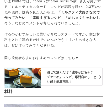
いまTwitterでは、toroa（@toroa_kutsurogi）さんが紹介す
る「ミルクティカスタード」レシピが話題を呼び、2.3万いい
ねを獲得。投稿を見た人からは、「
ミルクティ大好きなので
作ってみたい
」「
素敵すぎるレシピ
」「
めちゃくちゃおいし
そう
」などのコメントが寄せられていましたよ。
作るのがむずかしいと思いがちなカスタードですが、実は材
料を入れて温めるだけでいいんだそう！甘いもの好きな人
は、ぜひ作ってみてくださいね。
同じ投稿者さまのおすすめのレシピはこちら▼
混ぜて焼くだけ「濃厚かぼちゃチー
ズケーキ」レシピ。専門店のしっと
り感を簡単再現！
材料