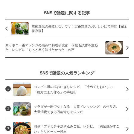
SNSで話題に関する記事
農家直伝の失敗しないワザ！定番野菜のおいしいゆで時間【完全
保存版】
サッポロ一番アレンジの頂点!? 料理研究家「何度も試作を重ね
た」レシピに「もっと早く知りたかった」の声
SNSで話題の人気ランキング
コンビニ風の塩おにぎりレシピ。「冷めてもおいしい」
1
「絶対にまた作る」の声続出
サラダが一瞬でなくなる「大葉ドレッシング」の作り方。
2
大量消費できる万能青じそレシピ
簡単「ファミチキ炊き込みご飯」レシピ。「満足感がすご
3
い」とリピーター続出