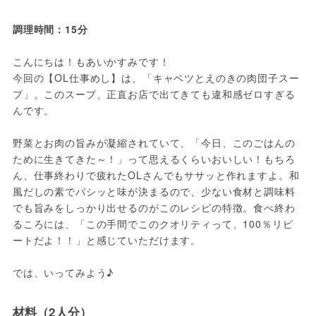
調理時間：15分
こんにちは！もあいかすみです！
今回の【OL仕事めし】は、「キャベツとえのきの肉団子スー
プ」。このスープ、正直お店で出てきても違和感ゼロすぎる
んです。
野菜とお肉の旨みが凝縮されていて、「今日、このごはんの
ために生きてきた～！」って思えるくらいおいしい！もちろ
ん、仕事終わりで疲れたOLさんでもササッと作れますよ。和
風だしの素でバシッと味が決まるので、少ない食材と調味料
でも旨みをしっかり出せるのがこのレシピの特徴。食べ終わ
るころには、「この手間でこのクオリティって、100％リピ
ートだよ！！」と感じていただけます。
では、いってみよう♪
材料（2人分）