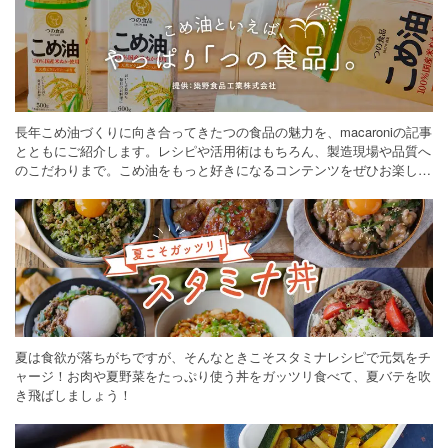
長年こめ油づくりに向き合ってきたつの食品の魅力を、macaroniの記事
とともにご紹介します。レシピや活用術はもちろん、製造現場や品質へ
のこだわりまで。こめ油をもっと好きになるコンテンツをぜひお楽しみ
ください。
夏は食欲が落ちがちですが、そんなときこそスタミナレシピで元気をチ
ャージ！お肉や夏野菜をたっぷり使う丼をガッツリ食べて、夏バテを吹
き飛ばしましょう！