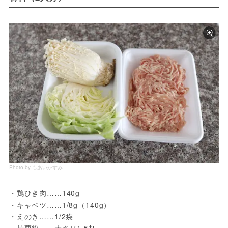
Photo by もあいかすみ
・鶏ひき肉……140g
・キャベツ……1/8g（140g）
・えのき……1/2袋
・片栗粉……大さじ1.5杯