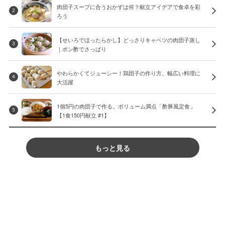
肉団子スープに合うおかずは何？献立アイデアで食卓を彩
2
ろう
【せいろでほったらかし】どっさりキャベツの肉団子蒸し
3
｜ポン酢でさっぱり
やわらかくてジューシー！鶏団子の作り方。幅広い料理に
4
大活躍
1個5円の肉団子で作る。ボリューム満点「酢豚風定食」
5
【1食150円献立 #1】
もっと見る