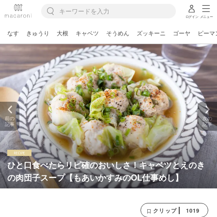
ログイン
メニュー
なす
きゅうり
大根
キャベツ
そうめん
ズッキーニ
ゴーヤ
ピーマ
前の
次の
記事
記事
ひと口食べたらリピ確のおいしさ！キャベツとえのき
の肉団子スープ【もあいかすみのOL仕事めし】
1019
クリップ