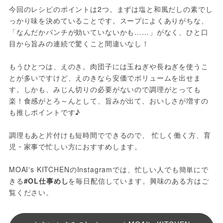
今回のレシピのポイントは2つ。まずは塩と和風だしの素でし
っかり味を決めていることです。スープによくありがちな、
「なんだかパンチが効いていないかも……」がなく、ひと口
目から旨みの連続で驚くこと間違いなし！
もうひとつは、えのき。肉団子には玉ねぎや長ねぎを使うこ
とが多いですけど、えのきなら安価でボリュームを出せま
す。しかも、みじん切りの必要がないので調理がとっても
楽！食感がとろ～んとして、旨みが出て、おいしさが増すの
も推しポイントです♪
調理もあと片付けも短時間でできるので、 忙しく働く方、育
児・家事で忙しい方におすすめします。
MOAI's KITCHENのInstagramでは、忙しい人でも簡単にで
きる
#OL仕事めし
を毎日配信しています。興味のある方はご
覧ください。