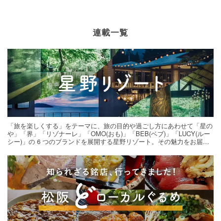
連載一覧
「旅を楽しくする」をテーマに、旅の目的や過ごし方にあわせて「星の
や」「界」「リゾナーレ」「OMO(おも)」「BEB(ベブ)」「LUCY(ルー
シー)」の 6 つのブランドを展開する星野リゾート。その魅力をお届け
する旅の連載。次の旅先探しのヒントにいかがですか？