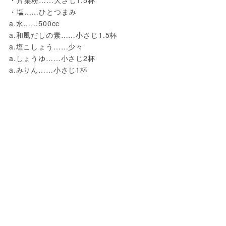
・塩……ひとつまみ
a.水……500cc
a.和風だしの素……小さじ1.5杯
a.塩こしょう……少々
a.しょうゆ……小さじ2杯
a.みりん……小さじ1杯