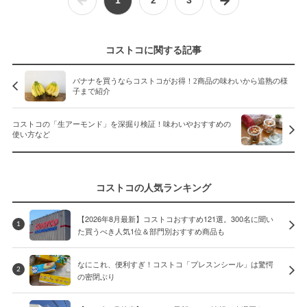
1
2
3
コストコに関する記事
バナナを買うならコストコがお得！2商品の味わいから追熟の様
子まで紹介
コストコの「生アーモンド」を深掘り検証！味わいやおすすめの
使い方など
コストコの人気ランキング
【2026年8月最新】コストコおすすめ121選。300名に聞い
1
た買うべき人気1位＆部門別おすすめ商品も
なにこれ、便利すぎ！コストコ「プレスンシール」は驚愕
2
の密閉ぶり