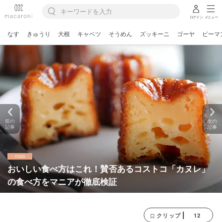
ログイン
メニュー
なす
きゅうり
大根
キャベツ
そうめん
ズッキーニ
ゴーヤ
ピーマ
前の
次の
記事
記事
おいしい食べ方はこれ！賛否あるコストコ「カヌレ」
の食べ方をマニアが徹底検証
12
クリップ