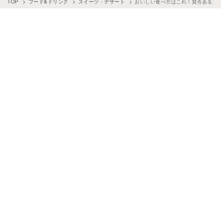
TOP
フード&ドリンク
スイーツ・デザート
おいしい食べ方はこれ！賛否あるコ