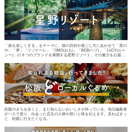
「旅を楽しくする」をテーマに、旅の目的や過ごし方にあわせて「星の
や」「界」「リゾナーレ」「OMO(おも)」「BEB(ベブ)」「LUCY(ルー
シー)」の 6 つのブランドを展開する星野リゾート。その魅力をお届け
する旅の連載。次の旅先探しのヒントにいかがですか？
松阪のまちを歩くと、まだ知らないおいしさが待っている。地元編集者
が一人で巡り、出会った店主の人柄や想いと味を伝えます。見ればきっ
と、松阪に行きたくなる。