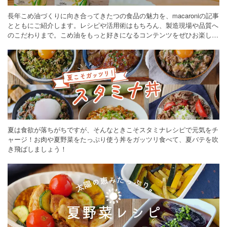
長年こめ油づくりに向き合ってきたつの食品の魅力を、macaroniの記事
とともにご紹介します。レシピや活用術はもちろん、製造現場や品質へ
のこだわりまで。こめ油をもっと好きになるコンテンツをぜひお楽しみ
ください。
夏は食欲が落ちがちですが、そんなときこそスタミナレシピで元気をチ
ャージ！お肉や夏野菜をたっぷり使う丼をガッツリ食べて、夏バテを吹
き飛ばしましょう！