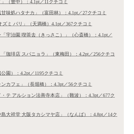
（豊中）：4.1pt／11クチコミ
甘味処ハタナカ」（富田林）：4.1pt／27クチコミ
ミ パリ」（天満橋）4.1pt／367クチコミ
宇治園 喫茶去（きっさこ）」（心斎橋）：4.1pt／
珈琲店 スパニョラ」（東梅田）：4.2pt／256クチコ
）：4.2pt／1195クチコミ
カフェ」（長堀橋）：4.3pt／56クチコミ
テ アルション法善寺本店」（難波）：4.3pt／677ク
大祥堂 大阪タカシマヤ店」（なんば）：4.8pt／14ク