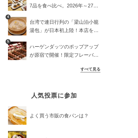
7品を食べ比べ。2026年～27年
に登場予定の商品を一挙紹介
4
台湾で連日行列の「梁山泊小籠
湯包」が日本初上陸！本店を知
るライターが魅力をレポート
5
ハーゲンダッツのポップアップ
が原宿で開催！限定フレーバー
や体験コンテンツをレポート
すべて見る
人気投票に参加
よく買う市販の食パンは？