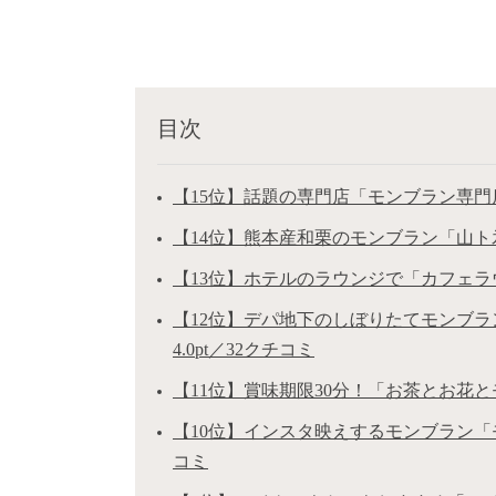
目次
【15位】話題の専門店「モンブラン専門店
【14位】熊本産和栗のモンブラン「山ト氷」
【13位】ホテルのラウンジで「カフェラウ
【12位】デパ地下のしぼりたてモンブラ
4.0pt／32クチコミ
【11位】賞味期限30分！「お茶とお花とモ
【10位】インスタ映えするモンブラン「モン
コミ