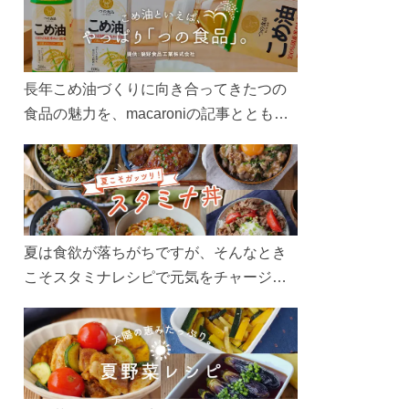
長年こめ油づくりに向き合ってきたつの
食品の魅力を、macaroniの記事とともに
ご紹介します。レシピや活用術はもちろ
ん、製造現場や品質へのこだわりまで。
こめ油をもっと好きになるコンテンツを
ぜひお楽しみください。
夏は食欲が落ちがちですが、そんなとき
こそスタミナレシピで元気をチャージ！
お肉や夏野菜をたっぷり使う丼をガッツ
リ食べて、夏バテを吹き飛ばしましょ
う！