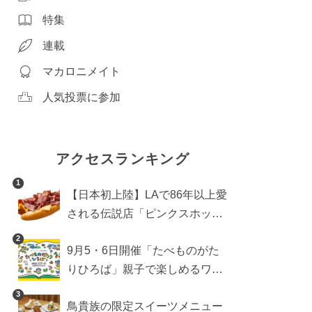
特集
連載
マカロニメイト
人気投票に参加
アクセスランキング
1
【日本初上陸】LAで86年以上愛
される伝説店「ピンクスホット
ドッグス」が年内に東京へ。ホ
2
9月5・6日開催「たべものがた
ットドッグブーム到来!?
りひろば」親子で楽しめるワー
クショップや試食・キッチンカ
3
鳥貴族の限定スイーツメニュー
ーなどをご紹介