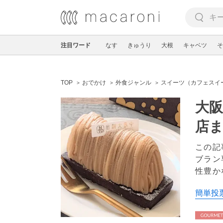
注目ワード
なす
きゅうり
大根
キャベツ
そ
TOP
おでかけ
外食ジャンル
スイーツ（カフェスイ
大阪
店
この記
ブラン
性豊か
簡単投票