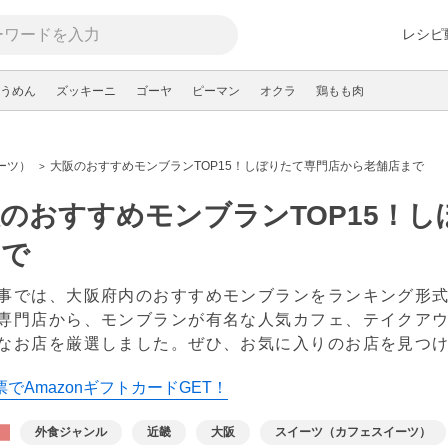
レシピ
うめん
ズッキーニ
ゴーヤ
ピーマン
オクラ
鶏もも肉
ーツ）
大阪のおすすめモンブランTOP15！しぼりたて専門店から老舗店まで
のおすすめモンブランTOP15！
まで
事では、大阪府内のおすすめモンブランをランキング形
専門店から、モンブランが有名な人気カフェ、テイクア
なお店を厳選しました。ぜひ、お気に入りのお店を見つ
でAmazonギフトカードGET！
外食ジャンル
近畿
大阪
スイーツ（カフェスイーツ）