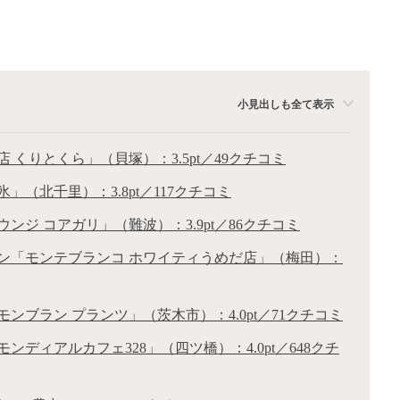
小見出しも全て表示
 くりとくら」（貝塚）：3.5pt／49クチコミ
（北千里）：3.8pt／117クチコミ
ンジ コアガリ」（難波）：3.9pt／86クチコミ
ン「モンテブランコ ホワイティうめだ店」（梅田）：
ンブラン プランツ」（茨木市）：4.0pt／71クチコミ
ディアルカフェ328」（四ツ橋）：4.0pt／648クチ