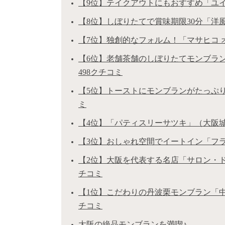
【9位】テイクアウトにもおすすめ「ユイ」
【8位】しぼりたてで賞味期限30分「洋風
【7位】独創的なフォルム！「マサヒコ オズ
【6位】老舗茶舗のしぼりたてモンブラン「
498クチコミ
【5位】トーストにモンブランがたっぷり「
ミ
【4位】「パティスリーサツキ」（大阪城公園
【3位】おしゃれ空間でイートイン「フラン
【2位】大阪を代表する名店「サロン・ド・
チコミ
【1位】こだわりの丹波栗モンブラン「中島
チコミ
大阪の絶品モンブランを満喫♪