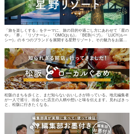
「旅を楽しくする」をテーマに、旅の目的や過ごし方にあわせて「星の
や」「界」「リゾナーレ」「OMO(おも)」「BEB(ベブ)」「LUCY(ルー
シー)」の 6 つのブランドを展開する星野リゾート。その魅力をお届け
する旅の連載。次の旅先探しのヒントにいかがですか？
松阪のまちを歩くと、まだ知らないおいしさが待っている。地元編集者
が一人で巡り、出会った店主の人柄や想いと味を伝えます。見ればきっ
と、松阪に行きたくなる。