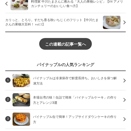
料理家 中川たまさんに教わる「大人の果物レシピ」【#4 アメリ
カンチェリーのおいしい食べ方】
カリっと、とろり。すだち香る秋いちじくのフリット【中川たま
さんの果物大百科！ vol.1】
この連載の記事一覧へ
パイナップルの人気ランキング
パイナップルは冷凍保存で鮮度長持ち。おいしさを保つ解
1
凍方法
本場台湾の味！缶詰で簡単「パイナップルケーキ」の作り
2
方とアレンジ3選
パイナップル缶で簡単！アップサイドダウンケーキの作り
3
方