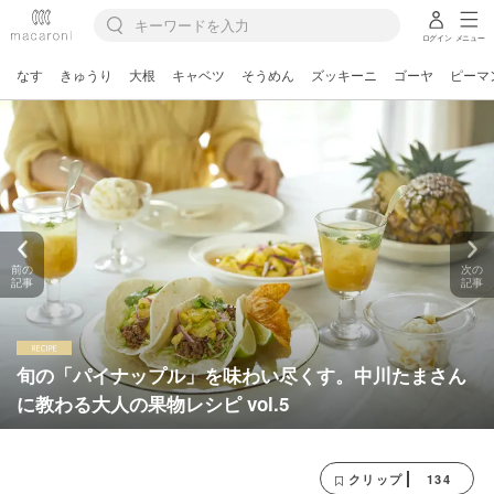
ログイン
メニュー
なす
きゅうり
大根
キャベツ
そうめん
ズッキーニ
ゴーヤ
ピーマ
前の
次の
記事
記事
旬の「パイナップル」を味わい尽くす。中川たまさん
に教わる大人の果物レシピ vol.5
134
クリップ