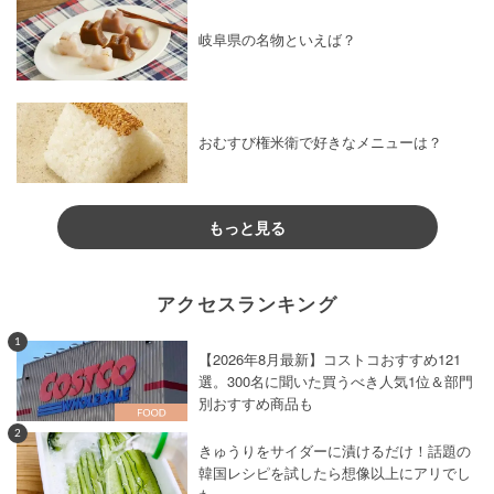
岐阜県の名物といえば？
おむすび権米衛で好きなメニューは？
もっと見る
アクセスランキング
1
【2026年8月最新】コストコおすすめ121
選。300名に聞いた買うべき人気1位＆部門
別おすすめ商品も
2
きゅうりをサイダーに漬けるだけ！話題の
韓国レシピを試したら想像以上にアリでし