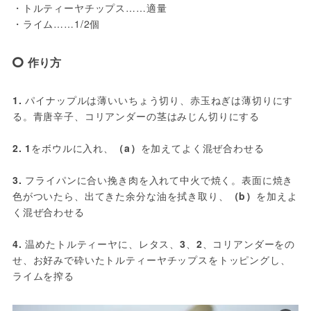
・トルティーヤチップス……適量
・ライム……1/2個
作り方
1.
 パイナップルは薄いいちょう切り、赤玉ねぎは薄切りにす
る。青唐辛子、コリアンダーの茎はみじん切りにする
2.
1
をボウルに入れ、
（a）
を加えてよく混ぜ合わせる
3.
 フライパンに合い挽き肉を入れて中火で焼く。表面に焼き
色がついたら、出てきた余分な油を拭き取り、
（b）
を加えよ
く混ぜ合わせる
4.
 温めたトルティーヤに、レタス、
3
、
2
、コリアンダーをの
せ、お好みで砕いたトルティーヤチップスをトッピングし、
ライムを搾る