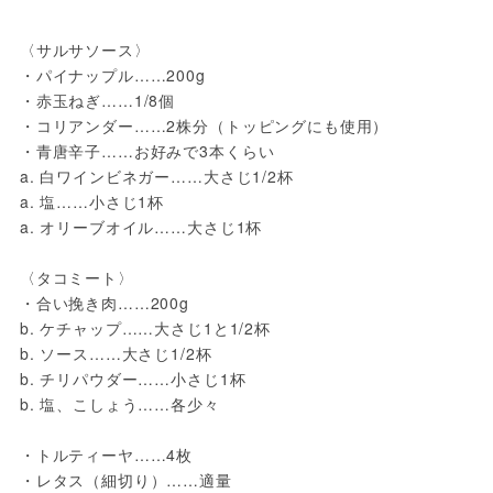
〈サルサソース〉
・パイナップル……200g
・赤玉ねぎ……1/8個
・コリアンダー……2株分（トッピングにも使用）
・青唐辛子……お好みで3本くらい
a. 白ワインビネガー……大さじ1/2杯
a. 塩……小さじ1杯
a. オリーブオイル……大さじ1杯
〈タコミート〉
・合い挽き肉……200g
b. ケチャップ……大さじ1と1/2杯
b. ソース……大さじ1/2杯
b. チリパウダー……小さじ1杯
b. 塩、こしょう……各少々
・トルティーヤ……4枚
・レタス（細切り）……適量