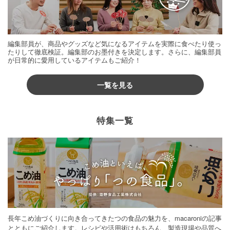
編集部員が、商品やグッズなど気になるアイテムを実際に食べたり使っ
たりして徹底検証。編集部のお墨付きを決定します。さらに、編集部員
が日常的に愛用しているアイテムもご紹介！
一覧を見る
特集一覧
長年こめ油づくりに向き合ってきたつの食品の魅力を、macaroniの記事
とともにご紹介します。レシピや活用術はもちろん、製造現場や品質へ