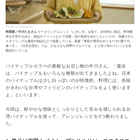
Photo by macaroni
料理家／中川たまさん
ケータリングユニット『にぎにぎ』を経て、2008年に独立。料理教
室を主宰するほか、雑誌やイベントなどで活躍。旬の食材を活かしたレシピや、洗練された
スタイリングを書籍や雑誌などで提案している。著書『季節の果実をめぐる114の愛で方、
食べ方 』（日本文芸社）では、さまざまな四季のフルーツを、より深く味わうレシピを多
数紹介している
パイナップルカラーの素敵なお召し物の中川さん。「最近
は、パイナップルもいろんな種類が出てきましたよね。日本
のパイナップルは少し白っぽいのが特徴的。料理には、色味
がきれいな台湾やフィリピンのパイナップルをよく使います
よ」といいます。
今回は、鮮やかな色味としっかりとした甘みを感じられる台
湾パイナップルを使って、アレンジレシピを3つ教わりまし
た。