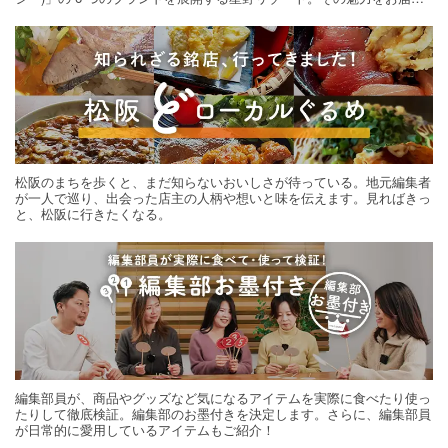
する旅の連載。次の旅先探しのヒントにいかがですか？
松阪のまちを歩くと、まだ知らないおいしさが待っている。地元編集者
が一人で巡り、出会った店主の人柄や想いと味を伝えます。見ればきっ
と、松阪に行きたくなる。
編集部員が、商品やグッズなど気になるアイテムを実際に食べたり使っ
たりして徹底検証。編集部のお墨付きを決定します。さらに、編集部員
が日常的に愛用しているアイテムもご紹介！