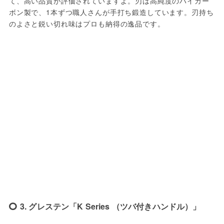
て、高い品質が評価されていますよ。刃は高純度のハイカー
ボン製で、1本ずつ職人さんが手打ち鍛造しています。刃持ち
のよさと鋭い切れ味はプロも納得の逸品です。
3. グレステン「K Series （ツバ付きハンドル）」