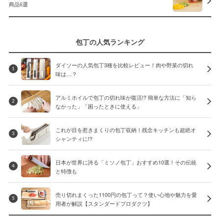
商品6選
包丁の人気ランキング
ダイソーの人気包丁3種を比較レビュー！肉や野菜の切れ
1
味は…？
アルミホイルで包丁の切れ味が復活!? 簡単な方法に「知ら
2
なかった」「困ったときに使える」
これが目を惹きまくりの包丁収納！残念キッチンも超絶オ
3
シャンティに!?
日本が世界に誇る「ミソノ包丁」おすすめ10選！その伝統
4
と特徴も
売り切れまくった1100円の包丁って？使い心地や魅力を愛
5
用者が解説【スタンダードプロダクツ】