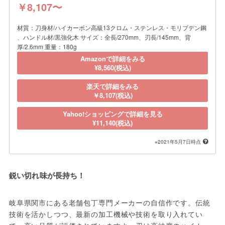
￥8,107〜
材質：刀身材/ハイカーボン高級13クロム・ステンレス・モリブデン鋼
、ハンドル材/黒強化木 サイズ：全長/270mm、刃長/145mm、背
厚/2.6mm 重量：180g
Amazonで詳細をみる
¥8,560(税込)
楽天で詳細をみる
￥8,107(税込)
Yahoo!ショッピングで詳細を見る
¥11,140(税込)
※2021年5月7日時点
鋭い切れ味が長持ち！
岐阜県関市にある老舗包丁専門メーカーの自信作です。伝統
技術を活かしつつ、最新の加工機械や技術を取り入れてい