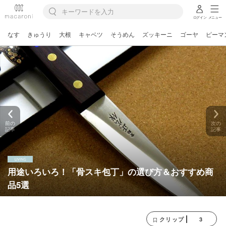
ログイン
メニュー
なす
きゅうり
大根
キャベツ
そうめん
ズッキーニ
ゴーヤ
ピーマ
前の
次の
記事
記事
用途いろいろ！「骨スキ包丁」の選び方＆おすすめ商
品5選
3
クリップ