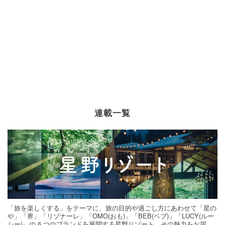
連載一覧
「旅を楽しくする」をテーマに、旅の目的や過ごし方にあわせて「星の
や」「界」「リゾナーレ」「OMO(おも)」「BEB(ベブ)」「LUCY(ルー
シー)」の 6 つのブランドを展開する星野リゾート。その魅力をお届け