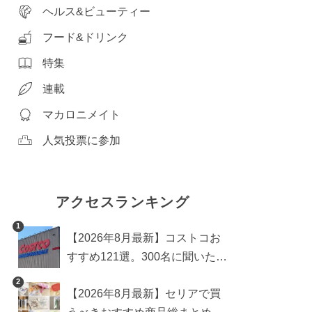
ヘルス&ビューティー
フード&ドリンク
特集
連載
マカロニメイト
人気投票に参加
アクセスランキング
1
【2026年8月最新】コストコお
すすめ121選。300名に聞いた買
うべき人気1位＆部門別おすす
2
【2026年8月最新】セリアで買
め商品も