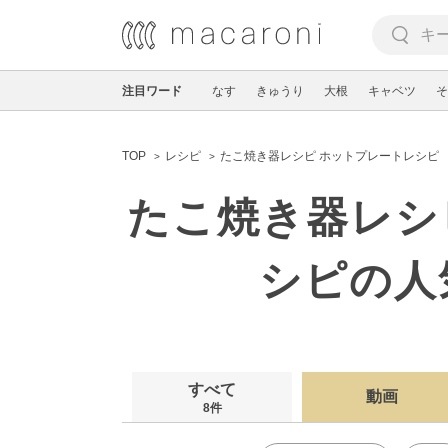
注目ワード
なす
きゅうり
大根
キャベツ
そ
TOP
レシピ
たこ焼き器レシピ ホットプレートレシピ
たこ焼き器レシ
シピの人
すべて
動画
8件