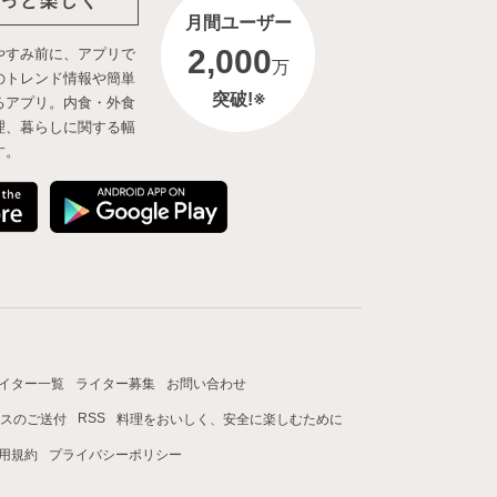
っと楽しく
月間ユーザー
2,000
やすみ前に、アプリで
万
のトレンド情報や簡単
突破!※
るアプリ。内食・外食
理、暮らしに関する幅
す。
イター一覧
ライター募集
お問い合わせ
RSS
スのご送付
料理をおいしく、安全に楽しむために
用規約
プライバシーポリシー