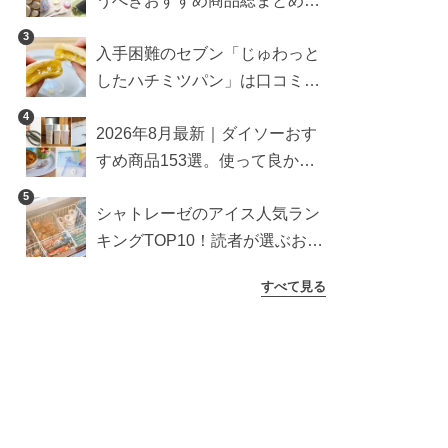
うべきおすすめ商品総まとめ。
雑貨や収納グッズも
3
入手困難のセブン「じゅわっと
したハチミツパン」は口コミ通
り？よりおいしくなる食べ方も
4
2026年8月最新｜ダイソーおす
検証
すめ商品153選。使って良かっ
た神アイテムを厳選
5
シャトレーゼのアイス人気ラン
キングTOP10！読者が選ぶおす
すめ商品は？
すべて見る