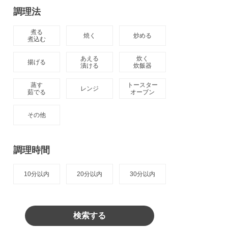
調理法
煮る

焼く
炒める
煮込む
あえる

炊く

揚げる
漬ける
炊飯器
蒸す

トースター

レンジ
茹でる
オーブン
その他
調理時間
10分以内
20分以内
30分以内
検索する