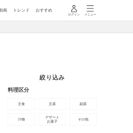
動画
トレンド
おすすめ
ログイン
メニュー
絞り込み
料理区分
主食
主菜
副菜
デザート

汁物
その他
お菓子