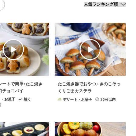
シートで簡単♪たこ焼き
たこ焼き器でおやつ♪ きのこそっ
口チョコパイ
くりごまカステラ
ト・お菓子
焼く
デザート・お菓子
30分以内
内