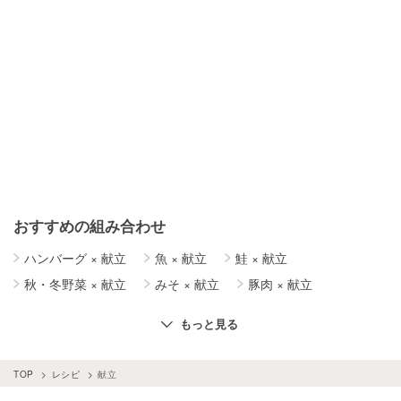
おすすめの組み合わせ
ハンバーグ
×
献立
魚
×
献立
鮭
×
献立
秋・冬野菜
×
献立
みそ
×
献立
豚肉
×
献立
献立
×
鍋料理
鶏肉
×
献立
牛肉
×
献立
もっと見る
献立
×
肉料理
朝ごはんレシピ
×
献立
TOP
レシピ
献立