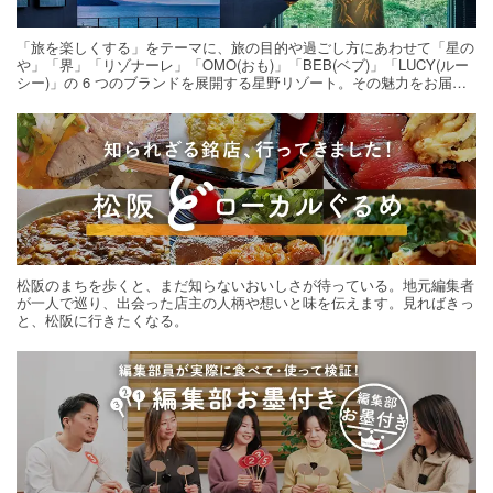
「旅を楽しくする」をテーマに、旅の目的や過ごし方にあわせて「星の
や」「界」「リゾナーレ」「OMO(おも)」「BEB(ベブ)」「LUCY(ルー
シー)」の 6 つのブランドを展開する星野リゾート。その魅力をお届け
する旅の連載。次の旅先探しのヒントにいかがですか？
松阪のまちを歩くと、まだ知らないおいしさが待っている。地元編集者
が一人で巡り、出会った店主の人柄や想いと味を伝えます。見ればきっ
と、松阪に行きたくなる。