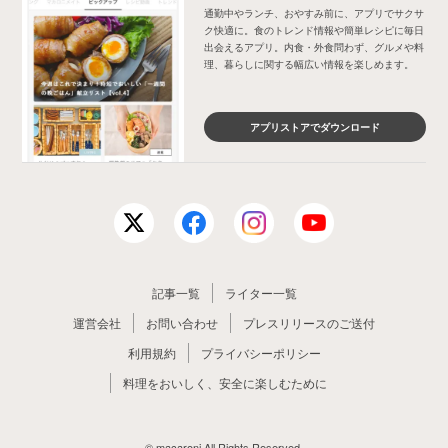
通勤中やランチ、おやすみ前に、アプリでサクサ
ク快適に。食のトレンド情報や簡単レシピに毎日
出会えるアプリ。内食・外食問わず、グルメや料
理、暮らしに関する幅広い情報を楽しめます。
アプリストアでダウンロード
記事一覧
ライター一覧
運営会社
お問い合わせ
プレスリリースのご送付
利用規約
プライバシーポリシー
料理をおいしく、安全に楽しむために
© macaroni All Rights Reserved.