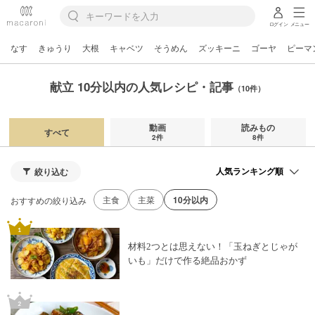
ログイン
メニュー
なす
きゅうり
大根
キャベツ
そうめん
ズッキーニ
ゴーヤ
ピーマ
献立 10分以内の人気レシピ・記事
（10件）
動画
読みもの
すべて
2件
8件
絞り込む
主食
主菜
10分以内
おすすめの絞り込み
材料2つとは思えない！「玉ねぎとじゃが
いも」だけで作る絶品おかず