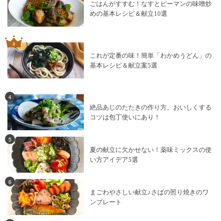
ごはんがすすむ！なすとピーマンの味噌炒
めの基本レシピ＆献立10選
これが定番の味！簡単「わかめうどん」の
基本レシピ＆献立案5選
4
絶品あじのたたきの作り方。おいしくする
コツは包丁使いにあり！
5
夏の献立に欠かせない！薬味ミックスの使
い方アイデア5選
6
まごわやさしい献立♪さばの照り焼きのワ
ンプレート