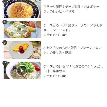
7
とろ〜り濃厚！チーズ香る「カルボナー
ラ」のレシピ・作り方
8
チーズとろ〜り！鮭フレークで「アボカド
サーモントースト」
主食
10分以内
9
ふわとろなめらか♪ 贅沢「プレーンオムレ
ツ」の作り方・献立
10
チーズとろける ツナと豆苗のコンソメだし
一汁三菜ボウル
主食
10分以内