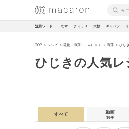
注目ワード
なす
きゅうり
大根
キャベツ
そ
TOP
レシピ
乾物・海藻・こんにゃく
海藻
ひじ
ひじきの人気レ
動画
すべて
36件