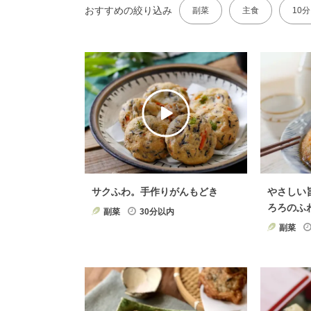
おすすめの絞り込み
副菜
主食
10
サクふわ。手作りがんもどき
やさしい
ろろのふ
副菜
30分以内
副菜