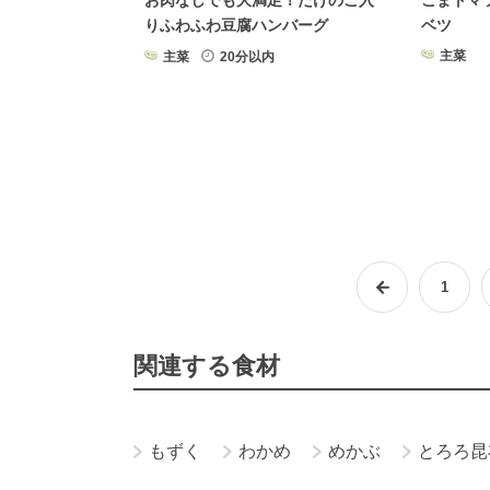
お肉なしでも大満足！たけのこ入
ごまトマ
りふわふわ豆腐ハンバーグ
ベツ
主菜
主菜
20分以内
1
関連する食材
もずく
わかめ
めかぶ
とろろ昆