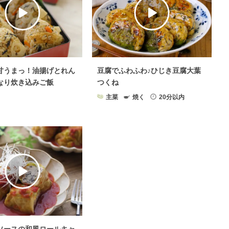
甘うまっ！油揚げとれん
豆腐でふわふわ♪ひじき豆腐大葉
なり炊き込みご飯
つくね
主菜
焼く
20分以内