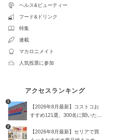
ヘルス&ビューティー
フード&ドリンク
特集
連載
マカロニメイト
人気投票に参加
アクセスランキング
1
【2026年8月最新】コストコお
すすめ121選。300名に聞いた買
うべき人気1位＆部門別おすす
2
【2026年8月最新】セリアで買
め商品も