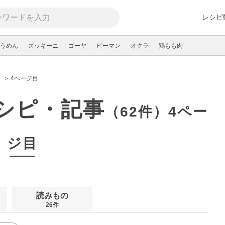
レシピ
うめん
ズッキーニ
ゴーヤ
ピーマン
オクラ
鶏もも肉
き
4ページ目
シピ・記事
（62件）4ペー
ジ目
読みもの
26件