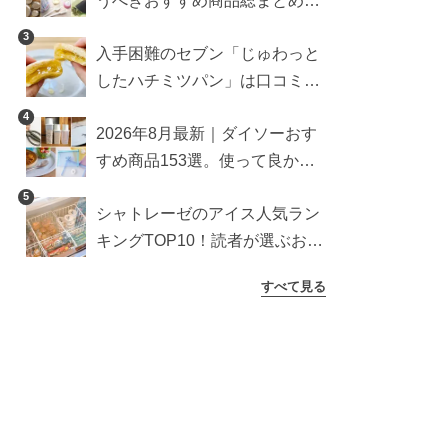
うべきおすすめ商品総まとめ。
雑貨や収納グッズも
3
入手困難のセブン「じゅわっと
したハチミツパン」は口コミ通
り？よりおいしくなる食べ方も
4
2026年8月最新｜ダイソーおす
検証
すめ商品153選。使って良かっ
た神アイテムを厳選
5
シャトレーゼのアイス人気ラン
キングTOP10！読者が選ぶおす
すめ商品は？
すべて見る