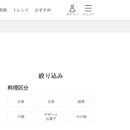
動画
トレンド
おすすめ
ログイン
メニュー
絞り込み
料理区分
主食
主菜
副菜
デザート

汁物
その他
お菓子