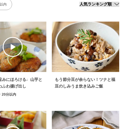
分以内
旨みにほろける♩山芋と
もう節分豆が余らない！ツナと福
わふわ揚げ出し
豆のしみうま炊き込みご飯
20分以内