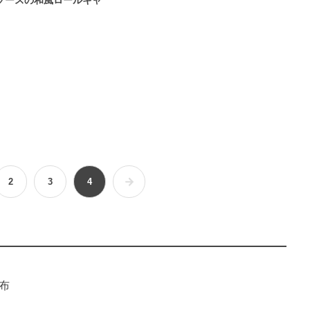
ソースの和風ロールキャ
2
3
4
布