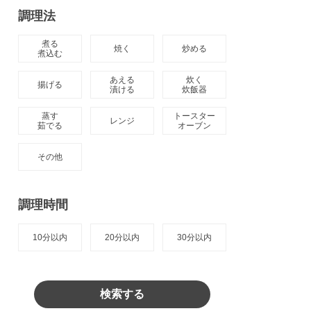
調理法
煮る

焼く
炒める
煮込む
あえる

炊く

揚げる
漬ける
炊飯器
蒸す

トースター

レンジ
茹でる
オーブン
その他
調理時間
10分以内
20分以内
30分以内
検索する