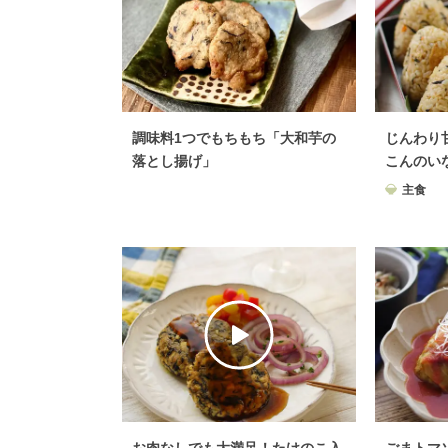
調味料1つでもちもち「大和芋の
じんわり
落とし揚げ」
こんのい
主食