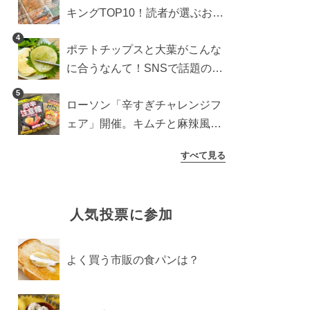
キングTOP10！読者が選ぶおす
すめ商品は？
4
ポテトチップスと大葉がこんな
に合うなんて！SNSで話題の食
べ方に手が止まらなくなった
5
ローソン「辛すぎチャレンジフ
ェア」開催。キムチと麻辣風の
激辛注意な2品を食べ比べ
すべて見る
人気投票に参加
よく買う市販の食パンは？