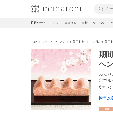
注目ワード
なす
きゅうり
大根
キャベツ
そ
TOP
フード&ドリンク
お菓子材料
その他のお菓子
期
ヘ
ねんり
定で販
かれた
簡単投票