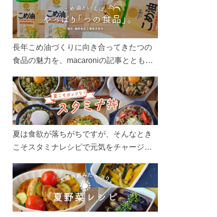
長年こめ油づくりに向き合ってきたつの
食品の魅力を、macaroniの記事とともに
ご紹介します。レシピや活用術はもちろ
ん、製造現場や品質へのこだわりまで。
こめ油をもっと好きになるコンテンツを
ぜひお楽しみください。
夏は食欲が落ちがちですが、そんなとき
こそスタミナレシピで元気をチャージ！
お肉や夏野菜をたっぷり使う丼をガッツ
リ食べて、夏バテを吹き飛ばしましょ
う！