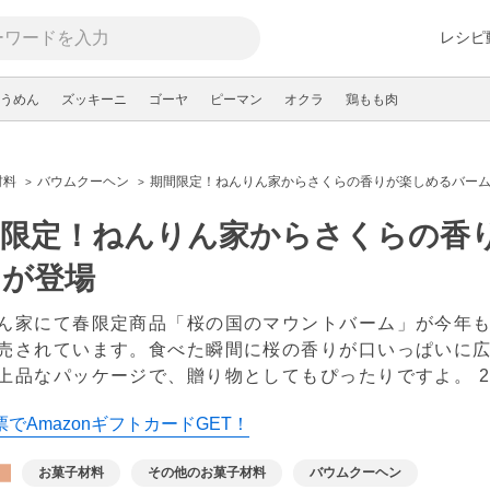
レシピ
うめん
ズッキーニ
ゴーヤ
ピーマン
オクラ
鶏もも肉
材料
バウムクーヘン
期間限定！ねんりん家からさくらの香りが楽しめるバー
間限定！ねんりん家からさくらの香
ンが登場
ん家にて春限定商品「桜の国のマウントバーム」が今年も登
売されています。食べた瞬間に桜の香りが口いっぱいに
上品なパッケージで、贈り物としてもぴったりですよ。
でAmazonギフトカードGET！
お菓子材料
その他のお菓子材料
バウムクーヘン