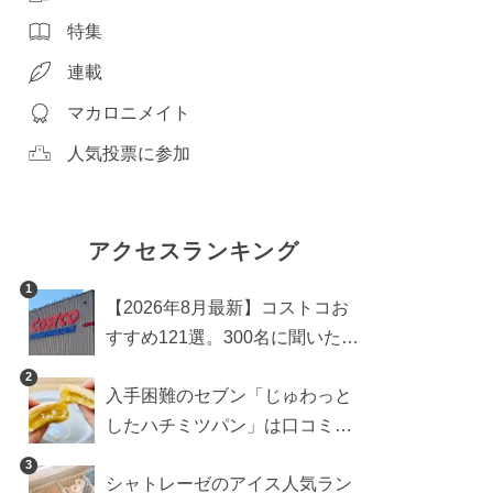
特集
連載
マカロニメイト
人気投票に参加
アクセスランキング
1
【2026年8月最新】コストコお
すすめ121選。300名に聞いた買
うべき人気1位＆部門別おすす
2
入手困難のセブン「じゅわっと
め商品も
したハチミツパン」は口コミ通
り？よりおいしくなる食べ方も
3
シャトレーゼのアイス人気ラン
検証