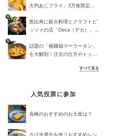
大判あじフライ」3万食限定で
登場！サクッと香ばしい夏限定
4
恵比寿に薪火料理とクラフトピ
メニュー
ッツァの店「Deca（デカ）」が
オープン。旬素材を味わう新レ
5
話題の「楊國福マーラータン」
ストラン
を大解剖！注文の仕方やトッピ
ングなどを紹介
すべて見る
人気投票に参加
長崎のおすすめのお土産は？
さば水煮缶を使うおすすめレシ