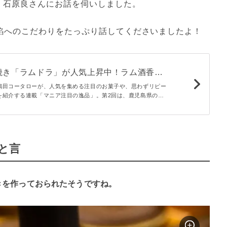
、石原良さんにお話を伺いしました。
、餡へのこだわりをたっぷり話してくださいましたよ！
焼き「ラムドラ」が人気上昇中！ラム酒香る
焼きとは
嶋田コータローが、人気を集める注目のお菓子や、思わずリピー
を紹介する連載「マニア注目の逸品」。第2回は、鹿児島県の梅
ラ」です。“ラムレーズン×どら焼き”という斬新な組み合わせ
の秘密をご紹介します！
と言
きを作っておられたそうですね。