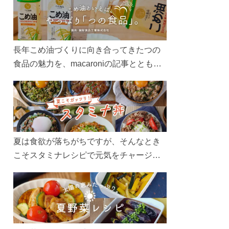
長年こめ油づくりに向き合ってきたつの
食品の魅力を、macaroniの記事とともに
ご紹介します。レシピや活用術はもちろ
ん、製造現場や品質へのこだわりまで。
こめ油をもっと好きになるコンテンツを
ぜひお楽しみください。
夏は食欲が落ちがちですが、そんなとき
こそスタミナレシピで元気をチャージ！
お肉や夏野菜をたっぷり使う丼をガッツ
リ食べて、夏バテを吹き飛ばしましょ
う！