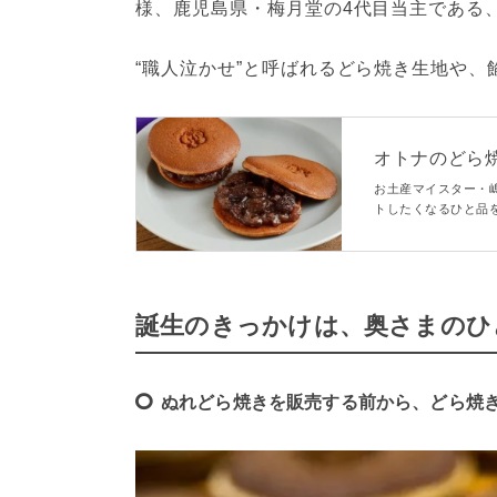
様、鹿児島県・梅月堂の4代目当主である
“職人泣かせ”と呼ばれるどら焼き生地や
オトナのどら
新感覚のどら
お土産マイスター・
トしたくなるひと品
月堂がつくる「ラムド
のひと品。おいしさ
誕生のきっかけは、奥さまのひ
ぬれどら焼きを販売する前から、どら焼