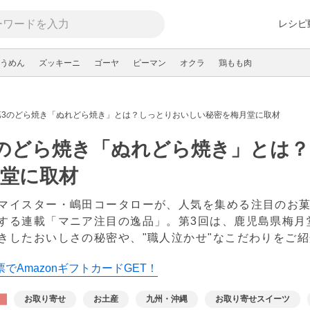
レシピ
うめん
ズッキーニ
ゴーヤ
ピーマン
オクラ
鶏もも肉
第3のどら焼き「ぬれどら焼き」とは？しっとりおいしい秘密を梅月堂に取材
3のどら焼き「ぬれどら焼き」とは
月堂に取材
マイスター・嶋田コータローが、人気を集める注目のお
する連載「マニア注目の逸品」。第3回は、鹿児島県梅月
きしたおいしさの秘密や、"職人泣かせ"なこだわりをご
でAmazonギフトカードGET！
お取り寄せ
お土産
九州・沖縄
お取り寄せスイーツ