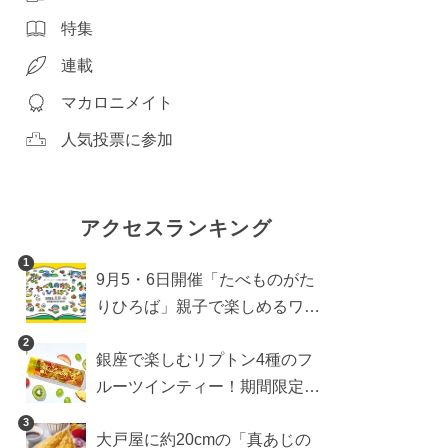
特集
連載
マカロニメイト
人気投票に参加
アクセスランキング
1
9月5・6日開催「たべものがた
りひろば」親子で楽しめるワー
クショップや試食・キッチンカ
2
銀座で楽しむリプトン4種のフ
ーなどをご紹介
ルーツインティー！期間限定キ
ッチンカー登場
3
大戸屋に約20cmの「真あじの