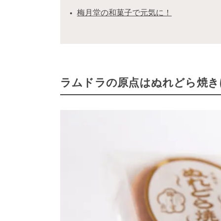
梅月堂の和菓子で元気に！
ラムドラの原点はぬれどら焼きに