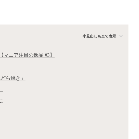
小見出しも全て表示
マニア注目の逸品 #3】
れどら焼き」
」
に