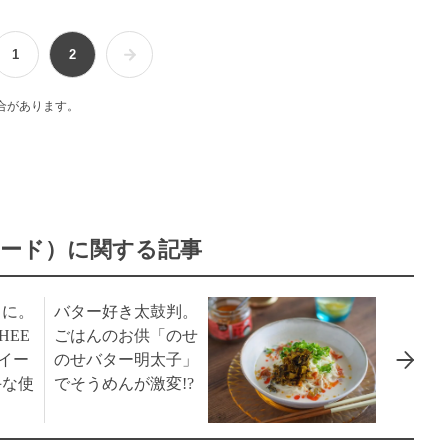
1
2
合があります。
ード）に関する記事
りに。
バター好き太鼓判。
HEE
ごはんのお供「のせ
・イー
のせバター明太子」
手な使
でそうめんが激変!?