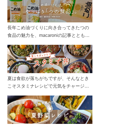
長年こめ油づくりに向き合ってきたつの
食品の魅力を、macaroniの記事とともに
ご紹介します。レシピや活用術はもちろ
ん、製造現場や品質へのこだわりまで。
こめ油をもっと好きになるコンテンツを
ぜひお楽しみください。
夏は食欲が落ちがちですが、そんなとき
こそスタミナレシピで元気をチャージ！
お肉や夏野菜をたっぷり使う丼をガッツ
リ食べて、夏バテを吹き飛ばしましょ
う！