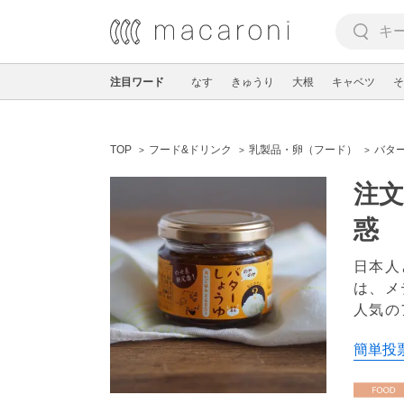
注目ワード
なす
きゅうり
大根
キャベツ
そ
TOP
フード&ドリンク
乳製品・卵（フード）
バタ
注
惑
日本人
は、メ
人気の
簡単投票