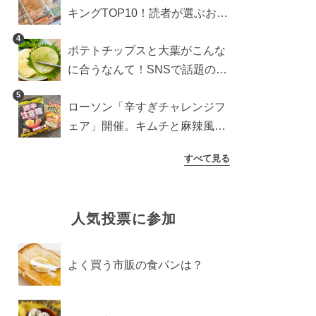
キングTOP10！読者が選ぶおす
すめ商品は？
4
ポテトチップスと大葉がこんな
に合うなんて！SNSで話題の食
べ方に手が止まらなくなった
5
ローソン「辛すぎチャレンジフ
ェア」開催。キムチと麻辣風の
激辛注意な2品を食べ比べ
すべて見る
人気投票に参加
よく買う市販の食パンは？