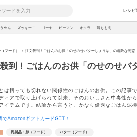
レシピ
うめん
ズッキーニ
ゴーヤ
ピーマン
オクラ
鶏もも肉
ー（フード）
注文殺到！ごはんのお供「のせのせバターしょうゆ」の危険な誘惑
文殺到！ごはんのお供「のせのせバ
とは切っても切れない関係性のごはんのお供。この記事
ディアで取り上げられて以来、そのおいしさと中毒性か
アイテムです。結論から言うと、かなり優秀なごはん泥
でAmazonギフトカードGET！
乳製品・卵（フード）
バター（フード）