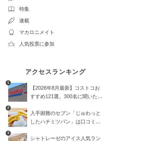
特集
連載
マカロニメイト
人気投票に参加
アクセスランキング
1
【2026年8月最新】コストコお
すすめ121選。300名に聞いた買
うべき人気1位＆部門別おすす
2
入手困難のセブン「じゅわっと
め商品も
したハチミツパン」は口コミ通
り？よりおいしくなる食べ方も
3
シャトレーゼのアイス人気ラン
検証