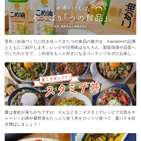
長年こめ油づくりに向き合ってきたつの食品の魅力を、macaroniの記事
とともにご紹介します。レシピや活用術はもちろん、製造現場や品質へ
のこだわりまで。こめ油をもっと好きになるコンテンツをぜひお楽しみ
ください。
夏は食欲が落ちがちですが、そんなときこそスタミナレシピで元気をチ
ャージ！お肉や夏野菜をたっぷり使う丼をガッツリ食べて、夏バテを吹
き飛ばしましょう！