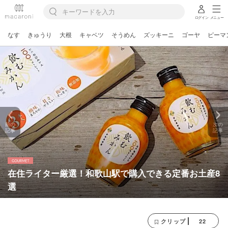
ログイン
メニュー
なす
きゅうり
大根
キャベツ
そうめん
ズッキーニ
ゴーヤ
ピーマ
前の
次の
記事
記事
在住ライター厳選！和歌山駅で購入できる定番お土産8
選
22
クリップ