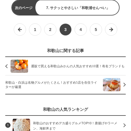
次のページ
7. サクッとやさしい「和歌浦せんべい」
1
2
3
4
5
和歌山に関する記事
通販で買える和歌山みかんの人気おすすめ10選！有名ブランドも
和歌山・白浜は名物グルメがたくさん！おすすめ5店を在住ライ
ターが厳選
和歌山の人気ランキング
和歌山のおすすめデカ盛りグルメTOP10！唐揚げやラーメ
1
ン、海鮮丼まで