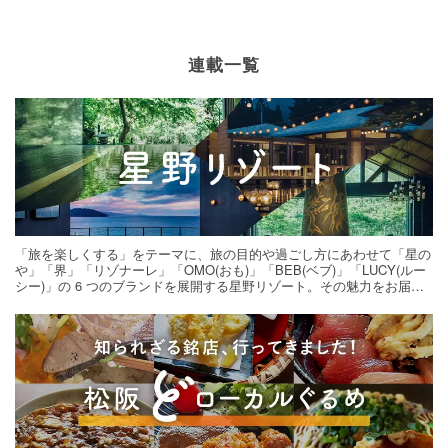
連載一覧
「旅を楽しくする」をテーマに、旅の目的や過ごし方にあわせて「星の
や」「界」「リゾナーレ」「OMO(おも)」「BEB(ベブ)」「LUCY(ルー
シー)」の 6 つのブランドを展開する星野リゾート。その魅力をお届け
する旅の連載。次の旅先探しのヒントにいかがですか？