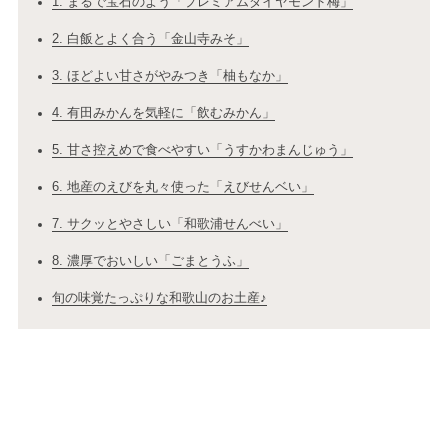
1. まるで宝石のよう「プレミアムダイヤモンド梅」
2. 白飯とよく合う「金山寺みそ」
3. ほどよい甘さがやみつき「柚もなか」
4. 有田みかんを気軽に「飲むみかん」
5. 甘さ控えめで食べやすい「うすかわまんじゅう」
6. 地産のえびを丸々使った「えびせんベい」
7. サクッとやさしい「和歌浦せんべい」
8. 濃厚でおいしい「ごまとうふ」
旬の味覚たっぷりな和歌山のお土産♪