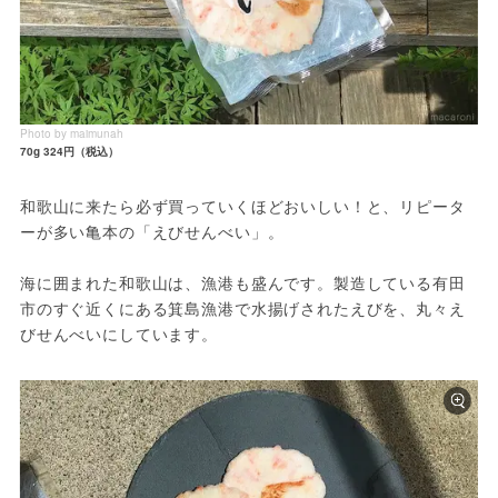
Photo by maimunah
70g 324円（税込）
和歌山に来たら必ず買っていくほどおいしい！と、リピータ
ーが多い亀本の「えびせんべい」。
海に囲まれた和歌山は、漁港も盛んです。製造している有田
市のすぐ近くにある箕島漁港で水揚げされたえびを、丸々え
びせんべいにしています。