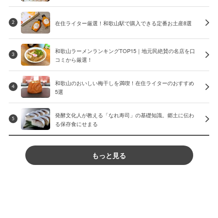
在住ライター厳選！和歌山駅で購入できる定番お土産8選
2
和歌山ラーメンランキングTOP15｜地元民絶賛の名店を口
3
コミから厳選！
和歌山のおいしい梅干しを満喫！在住ライターのおすすめ
4
5選
発酵文化人が教える「なれ寿司」の基礎知識。郷土に伝わ
5
る保存食にせまる
もっと見る