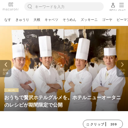
ログイン
メニュー
なす
きゅうり
大根
キャベツ
そうめん
ズッキーニ
ゴーヤ
ピーマ
前の
次の
記事
記事
おうちで贅沢ホテルグルメを。ホテルニューオータニ
のレシピが期間限定で公開
209
クリップ