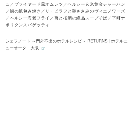
ュ／ブライヤード風オムレツ／ヘルシー玄米黄金チャーハン
／鯛の紙包み焼き／リ・ピラフと鶏ささみのヴィエノワーズ
／ヘルシー海老フライ／筍と桜鯛の絶品スープそば／下町ナ
ポリタンスパゲッティ
シェフノート ～門外不出のホテルレシピ～ RETURNS | ホテルニ
ューオータニ大阪