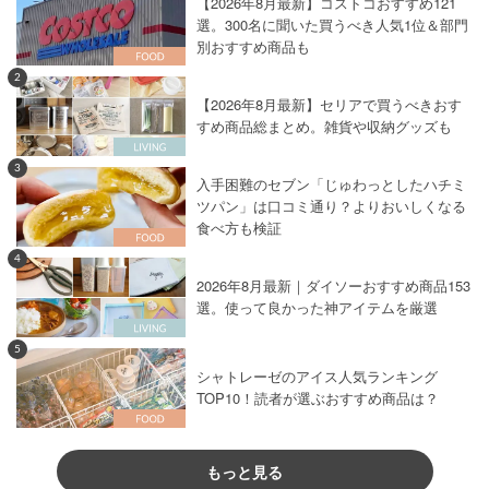
【2026年8月最新】コストコおすすめ121
選。300名に聞いた買うべき人気1位＆部門
別おすすめ商品も
2
【2026年8月最新】セリアで買うべきおす
すめ商品総まとめ。雑貨や収納グッズも
3
入手困難のセブン「じゅわっとしたハチミ
ツパン」は口コミ通り？よりおいしくなる
食べ方も検証
4
2026年8月最新｜ダイソーおすすめ商品153
選。使って良かった神アイテムを厳選
5
シャトレーゼのアイス人気ランキング
TOP10！読者が選ぶおすすめ商品は？
もっと見る