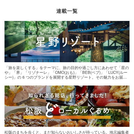
連載一覧
「旅を楽しくする」をテーマに、旅の目的や過ごし方にあわせて「星の
や」「界」「リゾナーレ」「OMO(おも)」「BEB(ベブ)」「LUCY(ルー
シー)」の 6 つのブランドを展開する星野リゾート。その魅力をお届け
する旅の連載。次の旅先探しのヒントにいかがですか？
松阪のまちを歩くと、まだ知らないおいしさが待っている。地元編集者