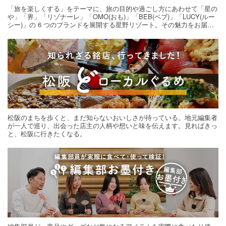
「旅を楽しくする」をテーマに、旅の目的や過ごし方にあわせて「星の
や」「界」「リゾナーレ」「OMO(おも)」「BEB(ベブ)」「LUCY(ルー
シー)」の 6 つのブランドを展開する星野リゾート。その魅力をお届け
する旅の連載。次の旅先探しのヒントにいかがですか？
松阪のまちを歩くと、まだ知らないおいしさが待っている。地元編集者
が一人で巡り、出会った店主の人柄や想いと味を伝えます。見ればきっ
と、松阪に行きたくなる。