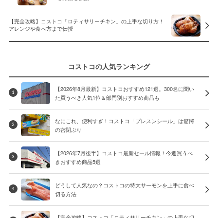
【完全攻略】コストコ「ロティサリーチキン」の上手な切り方！
アレンジや食べ方まで伝授
コストコの人気ランキング
【2026年8月最新】コストコおすすめ121選。300名に聞い
1
た買うべき人気1位＆部門別おすすめ商品も
なにこれ、便利すぎ！コストコ「プレスンシール」は驚愕
2
の密閉ぶり
【2026年7月後半】コストコ最新セール情報！今週買うべ
3
きおすすめ商品5選
どうして人気なの？コストコの特大サーモンを上手に食べ
4
切る方法
【完全攻略】コストコ「ロティサリーチキン」の上手な切