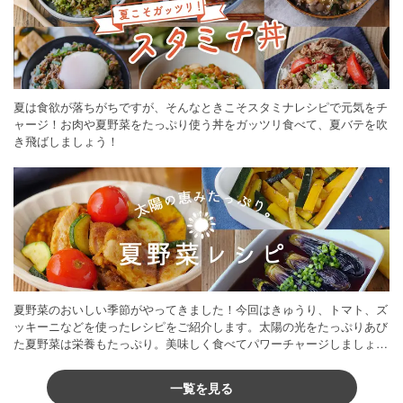
夏は食欲が落ちがちですが、そんなときこそスタミナレシピで元気をチ
ャージ！お肉や夏野菜をたっぷり使う丼をガッツリ食べて、夏バテを吹
き飛ばしましょう！
夏野菜のおいしい季節がやってきました！今回はきゅうり、トマト、ズ
ッキーニなどを使ったレシピをご紹介します。太陽の光をたっぷりあび
た夏野菜は栄養もたっぷり。美味しく食べてパワーチャージしましょう
♪
一覧を見る