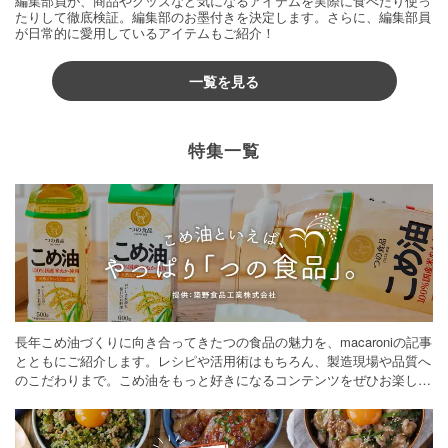
編集部員が、商品やグッズなど気になるアイテムを実際に食べたり使っ
たりして徹底検証。編集部のお墨付きを決定します。さらに、編集部員
が日常的に愛用しているアイテムもご紹介！
一覧を見る
特集一覧
長年こめ油づくりに向き合ってきたつの食品の魅力を、macaroniの記事
とともにご紹介します。レシピや活用術はもちろん、製造現場や品質へ
のこだわりまで。こめ油をもっと好きになるコンテンツをぜひお楽しみ
ください。