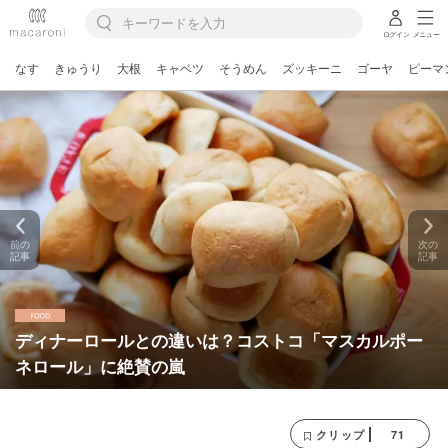
ログイン
メニュー
なす
きゅうり
大根
キャベツ
そうめん
ズッキーニ
ゴーヤ
ピーマ
前の
次の
記事
記事
ディナーロールとの違いは？コストコ「マスカルポー
ネロール」に絶賛の嵐
71
クリップ