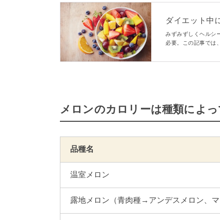
ダイエット中
太りやすい果
みずみずしくヘルシ
必要。この記事では
ご紹介します。それ
メロンのカロリーは種類によっ
品種名
温室メロン
露地メロン（青肉種→アンデスメロン、マ