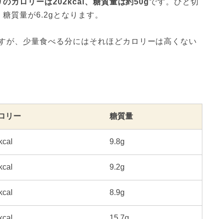
のカロリーは202kcal、糖質量は約50g
です。ひと切
、糖質量が6.2gとなります。
すが、少量食べる分にはそれほどカロリーは高くない
ロリー
糖質量
kcal
9.8g
kcal
9.2g
kcal
8.9g
kcal
15.7g