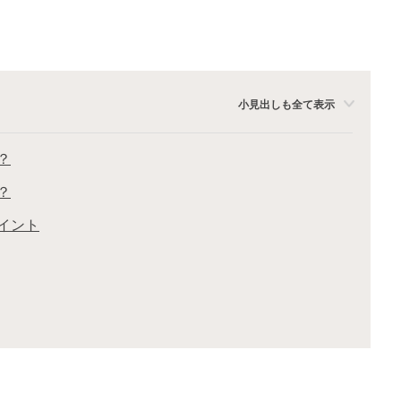
小見出しも全て表示
？
？
イント