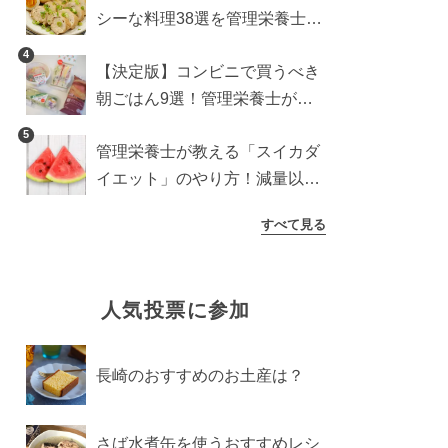
シーな料理38選を管理栄養士が
紹介
4
【決定版】コンビニで買うべき
朝ごはん9選！管理栄養士がロ
ーソン・セブン・ファミマから
5
管理栄養士が教える「スイカダ
厳選
イエット」のやり方！減量以外
の効果も必見
すべて見る
人気投票に参加
長崎のおすすめのお土産は？
さば水煮缶を使うおすすめレシ