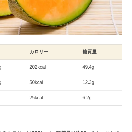
量
カロリー
糖質量
g
202kcal
49.4g
g
50kcal
12.3g
25kcal
6.2g