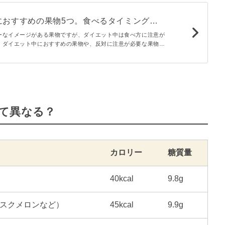
におすすめの果物5つ。食べるタイミングや
物も【管理栄養士執筆】
ーなイメージがある果物ですが、ダイエット中は食べ方に注意が
、ダイエット中におすすめの果物や、反対に注意が必要な果物を
ぞれのカロリーや糖質量を知って、賢く摂り入れましょう！
て異なる？
カロリー
糖質量
40kcal
9.8g
スクメロンなど）
45kcal
9.9g