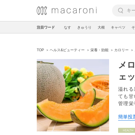
注目ワード
なす
きゅうり
大根
キャベツ
そ
TOP
ヘルス&ビューティー
栄養・効能
カロリー
メ
ェ
溢れる
ても甘
管理栄
簡単投票