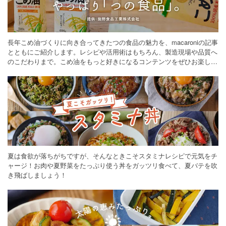
長年こめ油づくりに向き合ってきたつの食品の魅力を、macaroniの記事
とともにご紹介します。レシピや活用術はもちろん、製造現場や品質へ
のこだわりまで。こめ油をもっと好きになるコンテンツをぜひお楽しみ
ください。
夏は食欲が落ちがちですが、そんなときこそスタミナレシピで元気をチ
ャージ！お肉や夏野菜をたっぷり使う丼をガッツリ食べて、夏バテを吹
き飛ばしましょう！