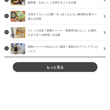
椒香醤」をおいしく活用するコツを伝授
冷凍オクラレシピ6選！水っぽくならない解凍術を業スー
3
達人が伝授
ストック決定！業務スーパー「業務用 肉だんご」が便利
4
すぎて日々の料理に大活躍
業務スーパーの氷はコスパ最高！家飲みやアウトドアにぴ
5
ったり
もっと見る