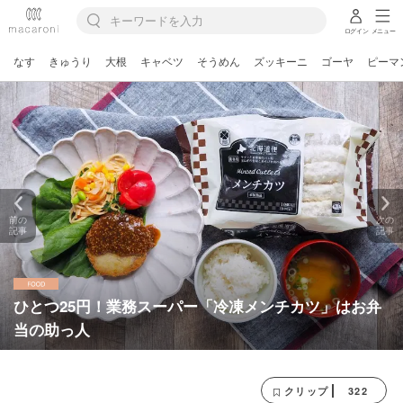
ログイン
メニュー
なす
きゅうり
大根
キャベツ
そうめん
ズッキーニ
ゴーヤ
ピーマ
前の
次の
記事
記事
ひとつ25円！業務スーパー「冷凍メンチカツ」はお弁
当の助っ人
322
クリップ