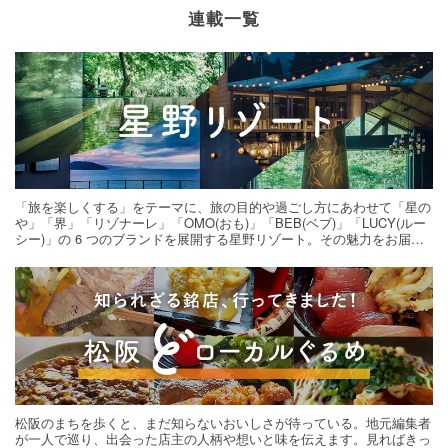
連載一覧
「旅を楽しくする」をテーマに、旅の目的や過ごし方にあわせて「星の
や」「界」「リゾナーレ」「OMO(おも)」「BEB(ベブ)」「LUCY(ルー
シー)」の 6 つのブランドを展開する星野リゾート。その魅力をお届け
する旅の連載。次の旅先探しのヒントにいかがですか？
松阪のまちを歩くと、まだ知らないおいしさが待っている。地元編集者
が一人で巡り、出会った店主の人柄や想いと味を伝えます。見ればきっ