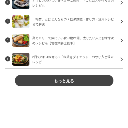
アワビのおいしい食べ方をご紹介！下ごしたえや作り方の
2
レシピも
「梅酢」とはどんなもの？効果効能・作り方・活用レシピ
3
まで解説
高カロリーで体にいい食べ物21選。太りたい人におすすめ
4
のレシピも【管理栄養士執筆】
2日で2キロ痩せる!?「塩抜きダイエット」のやり方と週末
5
レシピ
もっと見る