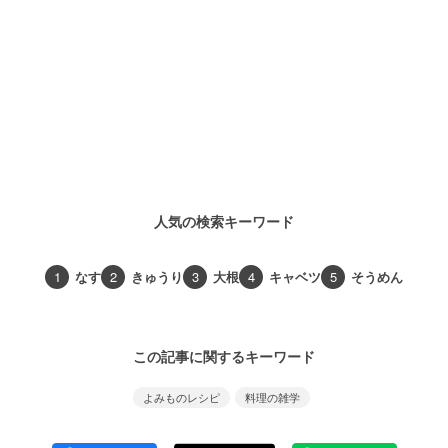
人気の検索キーワード
1
なす
2
きゅうり
3
大根
4
キャベツ
5
そうめん
この記事に関するキーワード
よみものレシピ
料理の雑学