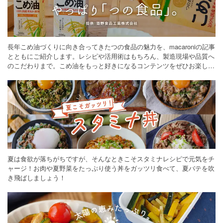
長年こめ油づくりに向き合ってきたつの食品の魅力を、macaroniの記事
とともにご紹介します。レシピや活用術はもちろん、製造現場や品質へ
のこだわりまで。こめ油をもっと好きになるコンテンツをぜひお楽しみ
ください。
夏は食欲が落ちがちですが、そんなときこそスタミナレシピで元気をチ
ャージ！お肉や夏野菜をたっぷり使う丼をガッツリ食べて、夏バテを吹
き飛ばしましょう！