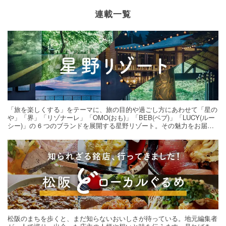
連載一覧
「旅を楽しくする」をテーマに、旅の目的や過ごし方にあわせて「星の
や」「界」「リゾナーレ」「OMO(おも)」「BEB(ベブ)」「LUCY(ルー
シー)」の 6 つのブランドを展開する星野リゾート。その魅力をお届け
する旅の連載。次の旅先探しのヒントにいかがですか？
松阪のまちを歩くと、まだ知らないおいしさが待っている。地元編集者