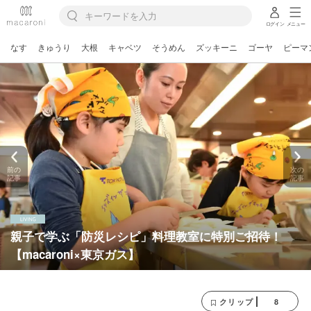
ログイン
メニュー
なす
きゅうり
大根
キャベツ
そうめん
ズッキーニ
ゴーヤ
ピーマ
前の
次の
記事
記事
親子で学ぶ「防災レシピ」料理教室に特別ご招待！
【macaroni×東京ガス】
8
クリップ