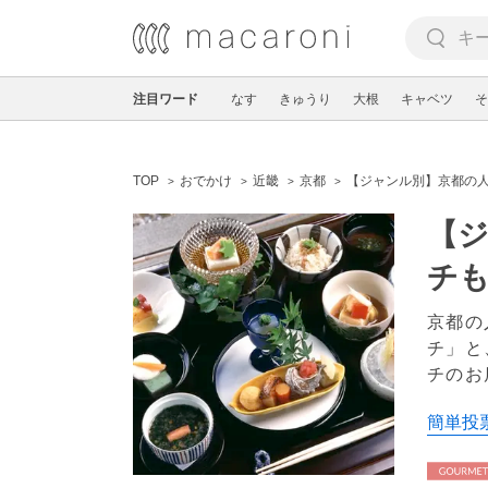
注目ワード
なす
きゅうり
大根
キャベツ
そ
TOP
おでかけ
近畿
京都
【ジャンル別】京都の人
【ジ
チも
京都の
チ」と
チのお
簡単投票