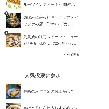
ルーツインティー！期間限定キ
ッチンカー登場
4
恵比寿に薪火料理とクラフトピ
ッツァの店「Deca（デカ）」が
オープン。旬素材を味わう新レ
5
鳥貴族の限定スイーツメニュー
ストラン
7品を食べ比べ。2026年～27年
に登場予定の商品を一挙紹介
すべて見る
人気投票に参加
長崎のおすすめのお土産は？
さば水煮缶を使うおすすめレシ