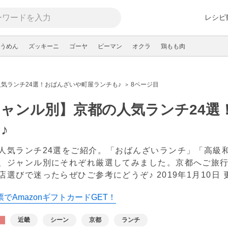
レシピ
うめん
ズッキーニ
ゴーヤ
ピーマン
オクラ
鶏もも肉
気ランチ24選！おばんざいや町屋ランチも♪
8ページ目
ャンル別】京都の人気ランチ24選
♪
人気ランチ24選をご紹介。「おばんざいランチ」「高級
、ジャンル別にそれぞれ厳選してみました。京都へご旅
店選びで迷ったらぜひご参考にどうぞ♪
2019年1月10日 
でAmazonギフトカードGET！
近畿
シーン
京都
ランチ