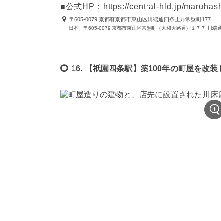
■公式HP：https://central-hld.jp/maruhash
〒605-0079 京都府京都市東山区川端通四条上ル常盤町177
日本、〒605-0079 京都市東山区常盤町（大和大路通）１７７ 川端
16. 【祇園四条駅】築100年の町屋を