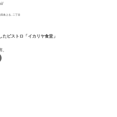
i/
通四条上る, 二丁目
改装したビストロ「イカリヤ食堂」