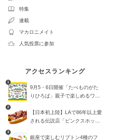
特集
連載
マカロニメイト
人気投票に参加
アクセスランキング
1
9月5・6日開催「たべものがた
りひろば」親子で楽しめるワー
クショップや試食・キッチンカ
2
【日本初上陸】LAで86年以上愛
ーなどをご紹介
される伝説店「ピンクスホット
ドッグス」が年内に東京へ。ホ
3
銀座で楽しむリプトン4種のフ
ットドッグブーム到来!?