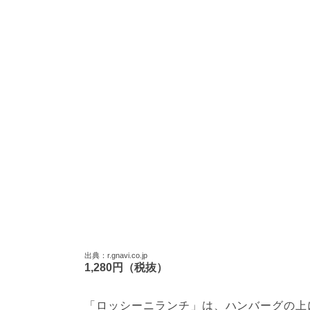
出典：r.gnavi.co.jp
1,280円（税抜）
「ロッシーニランチ」は、ハンバーグの上