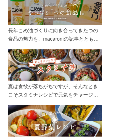
長年こめ油づくりに向き合ってきたつの
食品の魅力を、macaroniの記事とともに
ご紹介します。レシピや活用術はもちろ
ん、製造現場や品質へのこだわりまで。
こめ油をもっと好きになるコンテンツを
ぜひお楽しみください。
夏は食欲が落ちがちですが、そんなとき
こそスタミナレシピで元気をチャージ！
お肉や夏野菜をたっぷり使う丼をガッツ
リ食べて、夏バテを吹き飛ばしましょ
う！