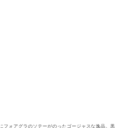
にフォアグラのソテーがのったゴージャスな逸品。黒