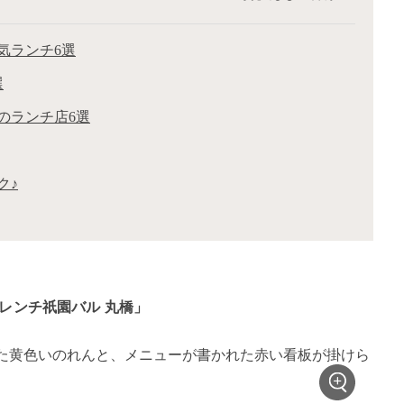
気ランチ6選
選
のランチ店6選
ク♪
フレンチ祇園バル 丸橋」