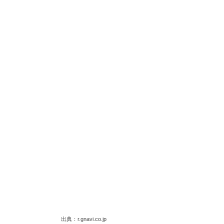
出典：r.gnavi.co.jp