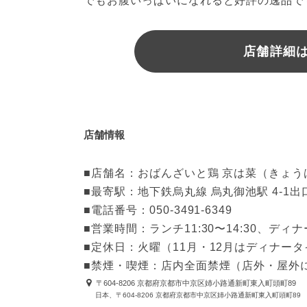
でもお腹いっぱいになれると好評の逸品で
店舗詳細
店舗情報
■店舗名：おばんざいと鶏 京は菜（きょうは
■最寄駅：地下鉄烏丸線 烏丸御池駅 4-1出
■電話番号：050-3491-6349

■営業時間：ランチ11:30〜14:30、ディナー17
■定休日：火曜（11月・12月はディナータ
■禁煙・喫煙：店内全面禁煙（店外・屋外
〒604-8206 京都府京都市中京区姉小路通新町東入町頭町89
日本、〒604-8206 京都府京都市中京区姉小路通新町東入町頭町89