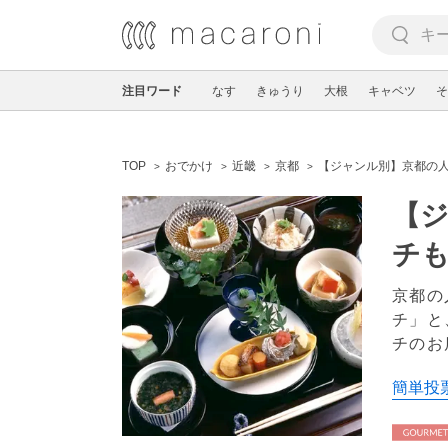
注目ワード
なす
きゅうり
大根
キャベツ
そ
TOP
おでかけ
近畿
京都
【ジャンル別】京都の人
【ジ
チも
京都の
チ」と
チのお
簡単投票