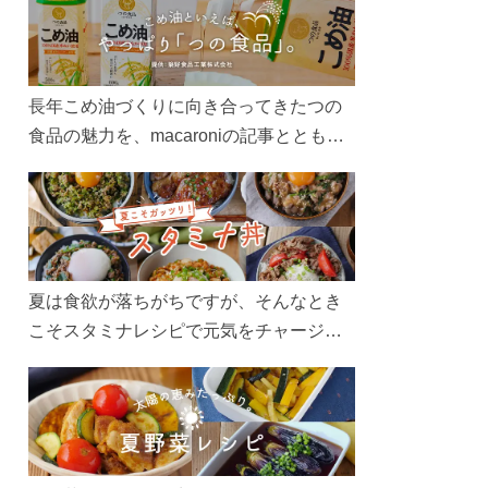
長年こめ油づくりに向き合ってきたつの
食品の魅力を、macaroniの記事とともに
ご紹介します。レシピや活用術はもちろ
ん、製造現場や品質へのこだわりまで。
こめ油をもっと好きになるコンテンツを
ぜひお楽しみください。
夏は食欲が落ちがちですが、そんなとき
こそスタミナレシピで元気をチャージ！
お肉や夏野菜をたっぷり使う丼をガッツ
リ食べて、夏バテを吹き飛ばしましょ
う！