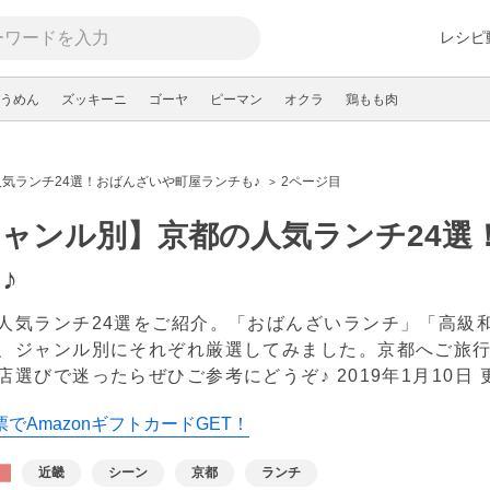
レシピ
うめん
ズッキーニ
ゴーヤ
ピーマン
オクラ
鶏もも肉
気ランチ24選！おばんざいや町屋ランチも♪
2ページ目
ャンル別】京都の人気ランチ24選
♪
人気ランチ24選をご紹介。「おばんざいランチ」「高級
、ジャンル別にそれぞれ厳選してみました。京都へご旅
店選びで迷ったらぜひご参考にどうぞ♪
2019年1月10日 
でAmazonギフトカードGET！
近畿
シーン
京都
ランチ