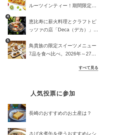
ルーツインティー！期間限定キ
ッチンカー登場
4
恵比寿に薪火料理とクラフトピ
ッツァの店「Deca（デカ）」が
オープン。旬素材を味わう新レ
5
鳥貴族の限定スイーツメニュー
ストラン
7品を食べ比べ。2026年～27年
に登場予定の商品を一挙紹介
すべて見る
人気投票に参加
長崎のおすすめのお土産は？
さば水煮缶を使うおすすめレシ