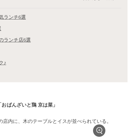
気ランチ6選
選
のランチ店6選
ク♪
「おばんざいと鶏 京は菜」