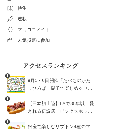
特集
連載
マカロニメイト
人気投票に参加
アクセスランキング
1
9月5・6日開催「たべものがた
りひろば」親子で楽しめるワー
クショップや試食・キッチンカ
2
【日本初上陸】LAで86年以上愛
ーなどをご紹介
される伝説店「ピンクスホット
ドッグス」が年内に東京へ。ホ
3
銀座で楽しむリプトン4種のフ
ットドッグブーム到来!?