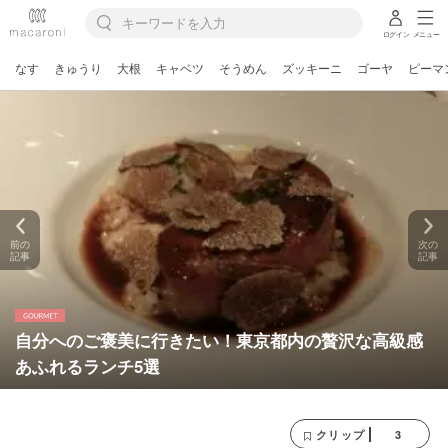
ログイン
メニュー
なす
きゅうり
大根
キャベツ
そうめん
ズッキーニ
ゴーヤ
ピーマ
前の
次の
記事
記事
自分へのご褒美に行きたい！東京都内の贅沢な高級感
あふれるランチ5選
3
クリップ