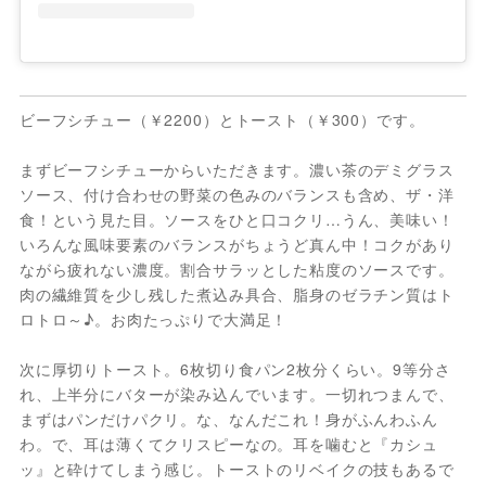
ビーフシチュー（￥2200）とトースト（￥300）です。
まずビーフシチューからいただきます。濃い茶のデミグラス
ソース、付け合わせの野菜の色みのバランスも含め、ザ・洋
食！という見た目。ソースをひと口コクリ…うん、美味い！
いろんな風味要素のバランスがちょうど真ん中！コクがあり
ながら疲れない濃度。割合サラッとした粘度のソースです。
肉の繊維質を少し残した煮込み具合、脂身のゼラチン質はト
ロトロ～♪。お肉たっぷりで大満足！
次に厚切りトースト。6枚切り食パン2枚分くらい。9等分さ
れ、上半分にバターが染み込んでいます。一切れつまんで、
まずはパンだけパクリ。な、なんだこれ！身がふんわふん
わ。で、耳は薄くてクリスピーなの。耳を噛むと『カシュ
ッ』と砕けてしまう感じ。トーストのリベイクの技もあるで