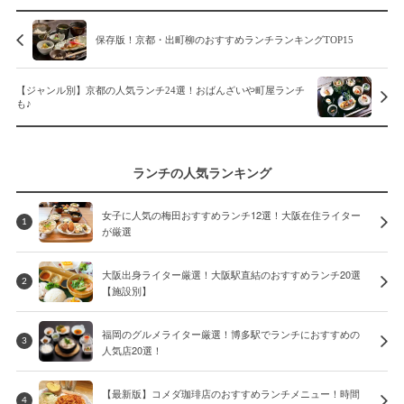
保存版！京都・出町柳のおすすめランチランキングTOP15
【ジャンル別】京都の人気ランチ24選！おばんざいや町屋ランチ
も♪
ランチの人気ランキング
女子に人気の梅田おすすめランチ12選！大阪在住ライター
1
が厳選
大阪出身ライター厳選！大阪駅直結のおすすめランチ20選
2
【施設別】
福岡のグルメライター厳選！博多駅でランチにおすすめの
3
人気店20選！
【最新版】コメダ珈琲店のおすすめランチメニュー！時間
4