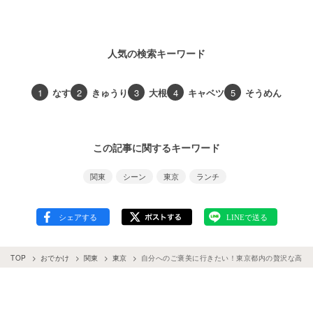
人気の検索キーワード
1
なす
2
きゅうり
3
大根
4
キャベツ
5
そうめん
この記事に関するキーワード
関東
シーン
東京
ランチ
TOP
おでかけ
関東
東京
自分へのご褒美に行きたい！東京都内の贅沢な高級