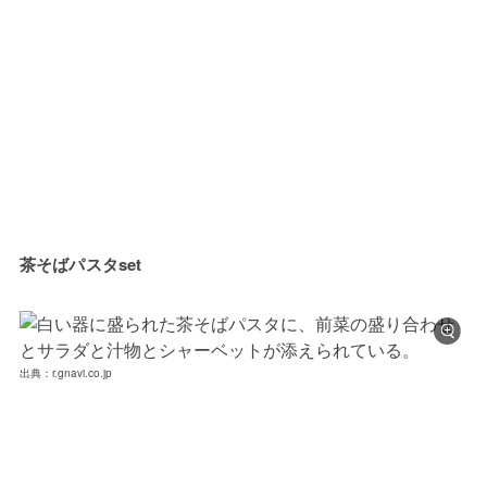
茶そばパスタset
出典：r.gnavi.co.jp