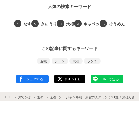
人気の検索キーワード
1
なす
2
きゅうり
3
大根
4
キャベツ
5
そうめん
この記事に関するキーワード
近畿
シーン
京都
ランチ
TOP
おでかけ
近畿
京都
【ジャンル別】京都の人気ランチ24選！おばんざい