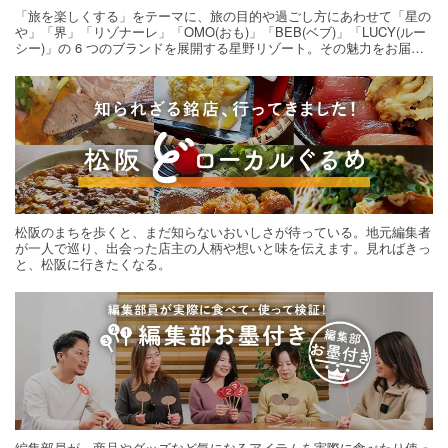
「旅を楽しくする」をテーマに、旅の目的や過ごし方にあわせて「星の
や」「界」「リゾナーレ」「OMO(おも)」「BEB(ベブ)」「LUCY(ルー
シー)」の 6 つのブランドを展開する星野リゾート。その魅力をお届け
する旅の連載。次の旅先探しのヒントにいかがですか？
松阪のまちを歩くと、まだ知らないおいしさが待っている。地元編集者
が一人で巡り、出会った店主の人柄や想いと味を伝えます。見ればきっ
と、松阪に行きたくなる。
編集部員が、商品やグッズなど気になるアイテムを実際に食べたり使っ