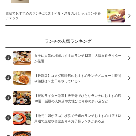
鹿沼でおすすめのランチ店8選！和食・洋食のおしゃれランチを
チェック
ランチの人気ランキング
女子に人気の梅田おすすめランチ12選！大阪在住ライター
1
が厳選
【最新版】コメダ珈琲店のおすすめランチメニュー！時間
2
や値段は？土日もやっている？
【現地ライター厳選】天王寺でひとりランチにおすすめ店
3
10選！話題の人気店や女性ひとり客の多い店など
【地元主婦が選ぶ】横浜で子連れランチおすすめ11選！駅
4
周辺で座敷や個室あり＆お子様ランチがある店