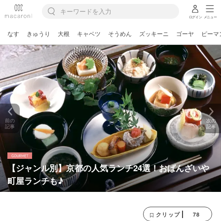
ログイン
メニュー
なす
きゅうり
大根
キャベツ
そうめん
ズッキーニ
ゴーヤ
ピーマ
前の
次の
記事
記事
【ジャンル別】京都の人気ランチ24選！おばんざいや
町屋ランチも♪
78
クリップ