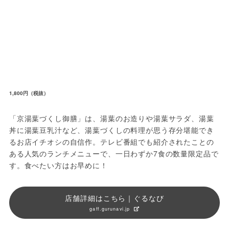
1,800円（税抜）
「京湯葉づくし御膳」は、湯葉のお造りや湯葉サラダ、湯葉
丼に湯葉豆乳汁など、湯葉づくしの料理が思う存分堪能でき
るお店イチオシの自信作。テレビ番組でも紹介されたことの
ある人気のランチメニューで、一日わずか7食の数量限定品で
す。食べたい方はお早めに！
店舗詳細はこちら｜ぐるなび
gaff.gurunavi.jp