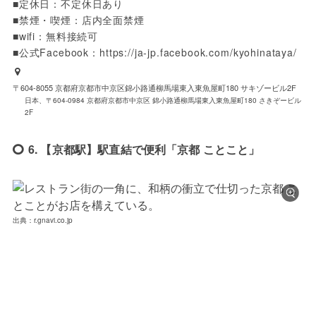
■定休日：不定休日あり

■禁煙・喫煙：店内全面禁煙

■wifi：無料接続可

■公式Facebook：https://ja-jp.facebook.com/kyohinataya/
〒604-8055 京都府京都市中京区錦小路通柳馬場東入東魚屋町180 サキゾービル2F
日本、〒604-0984 京都府京都市中京区 錦小路通柳馬場東入東魚屋町180 さきぞービル
2F
6. 【京都駅】駅直結で便利「京都 ことこと」
出典：r.gnavi.co.jp