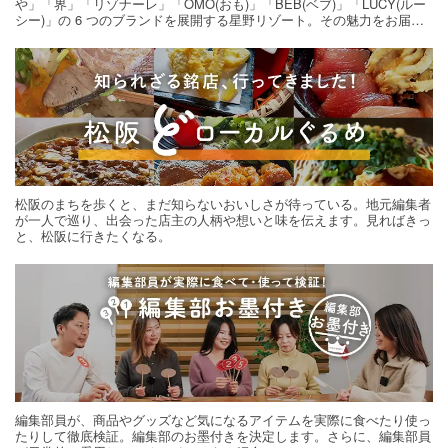
や」「界」「リゾナーレ」「OMO(おも)」「BEB(ベブ)」「LUCY(ルー
シー)」の 6 つのブランドを展開する星野リゾート。その魅力をお届け
する旅の連載。次の旅先探しのヒントにいかがですか？
松阪のまちを歩くと、まだ知らないおいしさが待っている。地元編集者
が一人で巡り、出会った店主の人柄や想いと味を伝えます。見ればきっ
と、松阪に行きたくなる。
編集部員が、商品やグッズなど気になるアイテムを実際に食べたり使っ
たりして徹底検証。編集部のお墨付きを決定します。さらに、編集部員