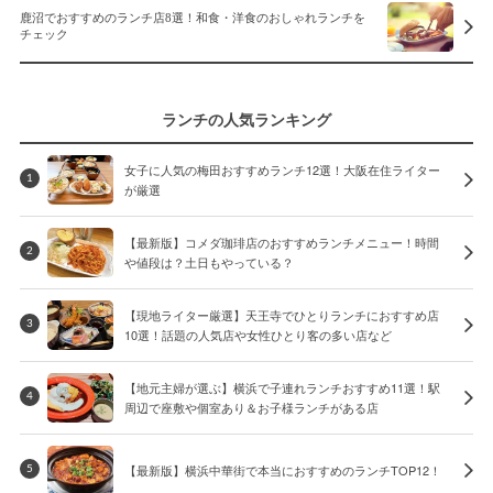
鹿沼でおすすめのランチ店8選！和食・洋食のおしゃれランチを
チェック
ランチの人気ランキング
女子に人気の梅田おすすめランチ12選！大阪在住ライター
1
が厳選
【最新版】コメダ珈琲店のおすすめランチメニュー！時間
2
や値段は？土日もやっている？
【現地ライター厳選】天王寺でひとりランチにおすすめ店
3
10選！話題の人気店や女性ひとり客の多い店など
【地元主婦が選ぶ】横浜で子連れランチおすすめ11選！駅
4
周辺で座敷や個室あり＆お子様ランチがある店
【最新版】横浜中華街で本当におすすめのランチTOP12！
5