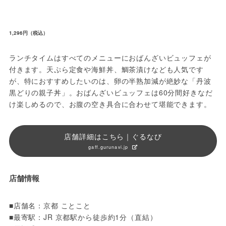
1,296円（税込）
ランチタイムはすべてのメニューにおばんざいビュッフェが
付きます。天ぷら定食や海鮮丼、鯛茶漬けなども人気です
が、特におすすめしたいのは、卵の半熟加減が絶妙な「丹波
黒どりの親子丼」。おばんざいビュッフェは60分間好きなだ
け楽しめるので、お腹の空き具合に合わせて堪能できます。
店舗詳細はこちら｜ぐるなび
gaff.gurunavi.jp
店舗情報
■店舗名：京都 ことこと

■最寄駅：JR 京都駅から徒歩約1分（直結）
