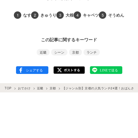
1
なす
2
きゅうり
3
大根
4
キャベツ
5
そうめん
この記事に関するキーワード
近畿
シーン
京都
ランチ
TOP
おでかけ
近畿
京都
【ジャンル別】京都の人気ランチ24選！おばんざい