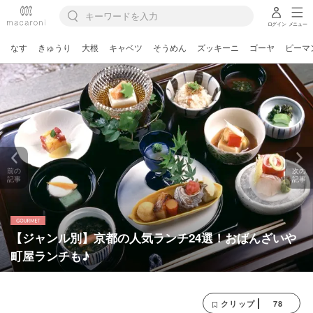
ログイン
メニュー
なす
きゅうり
大根
キャベツ
そうめん
ズッキーニ
ゴーヤ
ピーマ
前の
次の
記事
記事
【ジャンル別】京都の人気ランチ24選！おばんざいや
町屋ランチも♪
78
クリップ