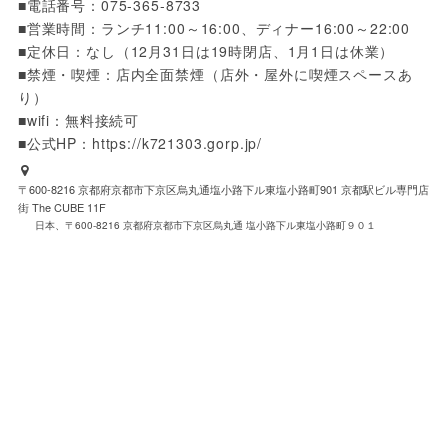
■電話番号：075-365-8733

■営業時間：ランチ11:00～16:00、ディナー16:00～22:00

■定休日：なし（12月31日は19時閉店、1月1日は休業）

■禁煙・喫煙：店内全面禁煙（店外・屋外に喫煙スペースあ
り）

■wifi：無料接続可

■公式HP：https://k721303.gorp.jp/
〒600-8216 京都府京都市下京区烏丸通塩小路下ル東塩小路町901 京都駅ビル専門店
街 The CUBE 11F
日本、〒600-8216 京都府京都市下京区烏丸通 塩小路下ル東塩小路町９０１