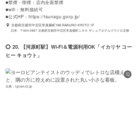
■禁煙・喫煙：店内全面禁煙

■wifi：無料接続可

■公式HP：https://tsunagu.gorp.jp/
京都府京都市中京区常真横町186 RAKURO KYOTO 1F
日本、〒604-0867 京都府京都市中京区常真横町１８６ ザシェアホテルズラクロ京都
20. 【河原町駅】Wi-Fi＆電源利用OK「イカリヤ コー
ヒー キョウト」
出典：r.gnavi.co.jp