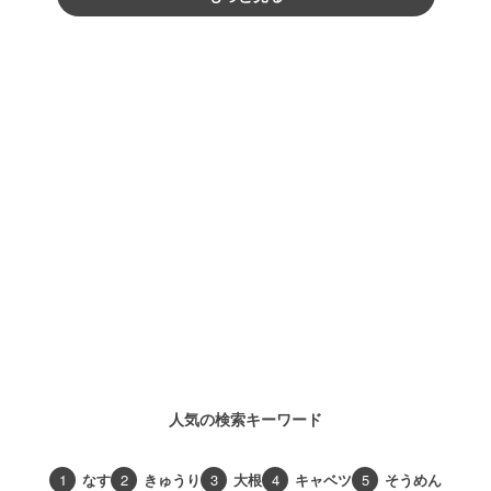
人気の検索キーワード
1
なす
2
きゅうり
3
大根
4
キャベツ
5
そうめん