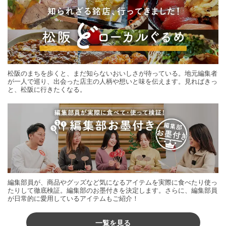
松阪のまちを歩くと、まだ知らないおいしさが待っている。地元編集者
が一人で巡り、出会った店主の人柄や想いと味を伝えます。見ればきっ
と、松阪に行きたくなる。
編集部員が、商品やグッズなど気になるアイテムを実際に食べたり使っ
たりして徹底検証。編集部のお墨付きを決定します。さらに、編集部員
が日常的に愛用しているアイテムもご紹介！
一覧を見る