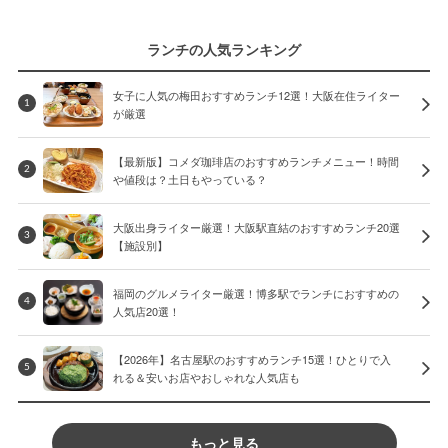
ランチの人気ランキング
女子に人気の梅田おすすめランチ12選！大阪在住ライター
1
が厳選
【最新版】コメダ珈琲店のおすすめランチメニュー！時間
2
や値段は？土日もやっている？
大阪出身ライター厳選！大阪駅直結のおすすめランチ20選
3
【施設別】
福岡のグルメライター厳選！博多駅でランチにおすすめの
4
人気店20選！
【2026年】名古屋駅のおすすめランチ15選！ひとりで入
5
れる＆安いお店やおしゃれな人気店も
もっと見る