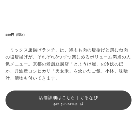
850円（税込）
「ミックス唐揚げランチ」は、鶏もも肉の唐揚げと鶏むね肉
の塩唐揚げが、それぞれ3つずつ楽しめるボリューム満点の人
気メニュー。京都の老舗豆腐店「とようけ屋」の冷奴のほ
か、丹波産コシヒカリ「天女米」を炊いたご飯、小鉢、味噌
汁、漬物も付いてきます。
店舗詳細はこちら｜ぐるなび
gaff.gurunavi.jp