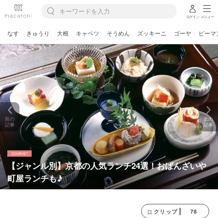
ログイン
メニュー
なす
きゅうり
大根
キャベツ
そうめん
ズッキーニ
ゴーヤ
ピーマ
前の
次の
記事
記事
【ジャンル別】京都の人気ランチ24選！おばんざいや
町屋ランチも♪
78
クリップ