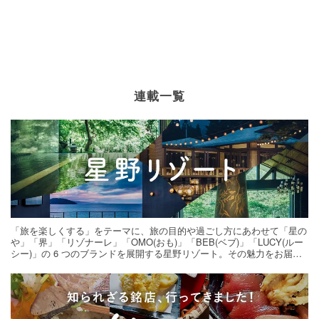
連載一覧
「旅を楽しくする」をテーマに、旅の目的や過ごし方にあわせて「星の
や」「界」「リゾナーレ」「OMO(おも)」「BEB(ベブ)」「LUCY(ルー
シー)」の 6 つのブランドを展開する星野リゾート。その魅力をお届け
する旅の連載。次の旅先探しのヒントにいかがですか？