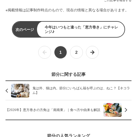
この記事を報告する
※掲載情報は記事制作時点のもので、現在の情報と異なる場合があります。
今年はいつもと違った「恵方巻き」にチャレ
次のページ
ンジ♪
1
2
節分に関する記事
鬼は外、猫は内。節分にいちばん福を呼ぶのは、ねこ？【ネコラ
ム】
【2026年】恵方巻きの方角は「南南東」｜食べ方や由来も解説
節分の人気ランキング