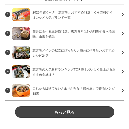
2026年買うべき「恵方巻」おすすめ19選！くら寿司やイ
1
オンなど人気ブランド一覧
節分に食べる縁起物12選。恵方巻き以外の料理や食べる意
2
味、由来を解説
恵方巻メインの献立にぴったり♪ 節分に作りたいおすすめ
3
レシピ24選
恵方巻の人気具材ランキングTOP10！おいしく仕上がるお
4
すすめ食材は？
これからは捨てない♪ 余りがちな「節分豆」で作るレシピ
5
18選
もっと見る