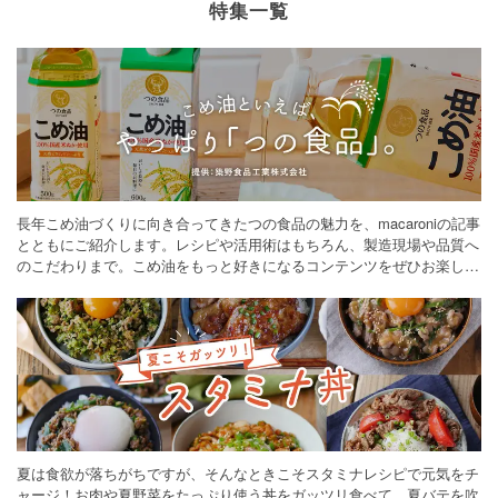
特集一覧
長年こめ油づくりに向き合ってきたつの食品の魅力を、macaroniの記事
とともにご紹介します。レシピや活用術はもちろん、製造現場や品質へ
のこだわりまで。こめ油をもっと好きになるコンテンツをぜひお楽しみ
ください。
夏は食欲が落ちがちですが、そんなときこそスタミナレシピで元気をチ
ャージ！お肉や夏野菜をたっぷり使う丼をガッツリ食べて、夏バテを吹