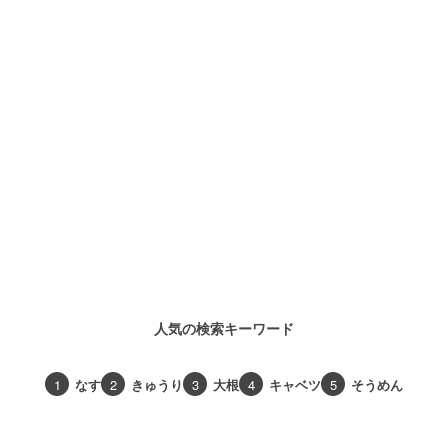
人気の検索キーワード
1
なす
2
きゅうり
3
大根
4
キャベツ
5
そうめん