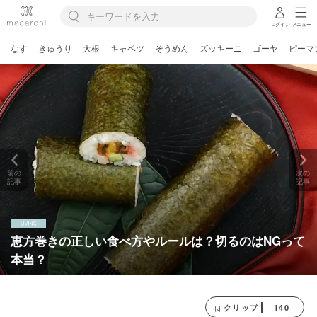
ログイン
メニュー
なす
きゅうり
大根
キャベツ
そうめん
ズッキーニ
ゴーヤ
ピーマ
前の
次の
記事
記事
恵方巻きの正しい食べ方やルールは？切るのはNGって
本当？
140
クリップ