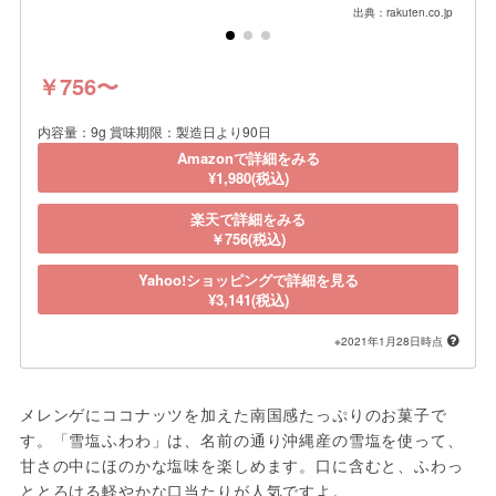
出典：rakuten.co.jp
￥756〜
内容量：9g 賞味期限：製造日より90日
Amazonで詳細をみる
¥1,980(税込)
楽天で詳細をみる
￥756(税込)
Yahoo!ショッピングで詳細を見る
¥3,141(税込)
※2021年1月28日時点
メレンゲにココナッツを加えた南国感たっぷりのお菓子で
す。「雪塩ふわわ」は、名前の通り沖縄産の雪塩を使って、
甘さの中にほのかな塩味を楽しめます。口に含むと、ふわっ
ととろける軽やかな口当たりが人気ですよ。