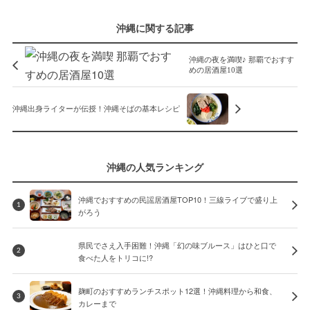
沖縄に関する記事
沖縄の夜を満喫♪ 那覇でおすす
めの居酒屋10選
沖縄出身ライターが伝授！沖縄そばの基本レシピ
沖縄の人気ランキング
沖縄でおすすめの民謡居酒屋TOP10！三線ライブで盛り上
1
がろう
県民でさえ入手困難！沖縄「幻の味ブルース」はひと口で
2
食べた人をトリコに!?
麹町のおすすめランチスポット12選！沖縄料理から和食、
3
カレーまで