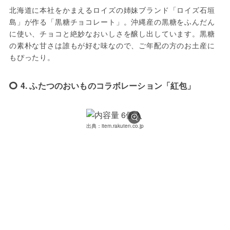
北海道に本社をかまえるロイズの姉妹ブランド「ロイズ石垣
島」が作る「黒糖チョコレート」。沖縄産の黒糖をふんだん
に使い、チョコと絶妙なおいしさを醸し出しています。黒糖
の素朴な甘さは誰もが好む味なので、ご年配の方のお土産に
もぴったり。
4. ふたつのおいものコラボレーション「紅包」
出典：item.rakuten.co.jp