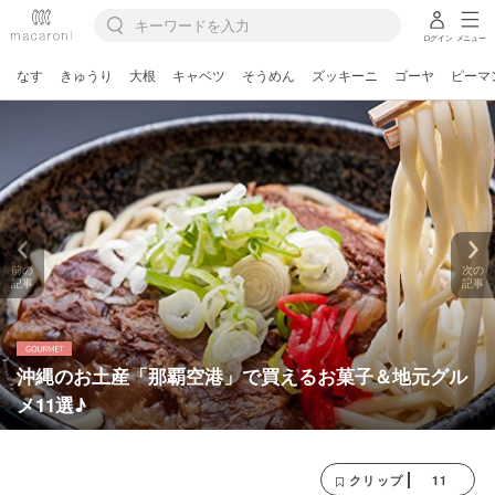
ログイン
メニュー
なす
きゅうり
大根
キャベツ
そうめん
ズッキーニ
ゴーヤ
ピーマ
前の
次の
記事
記事
沖縄のお土産「那覇空港」で買えるお菓子＆地元グル
メ11選♪
11
クリップ