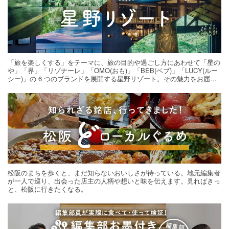
「旅を楽しくする」をテーマに、旅の目的や過ごし方にあわせて「星の
や」「界」「リゾナーレ」「OMO(おも)」「BEB(ベブ)」「LUCY(ルー
シー)」の 6 つのブランドを展開する星野リゾート。その魅力をお届け
する旅の連載。次の旅先探しのヒントにいかがですか？
松阪のまちを歩くと、まだ知らないおいしさが待っている。地元編集者
が一人で巡り、出会った店主の人柄や想いと味を伝えます。見ればきっ
と、松阪に行きたくなる。