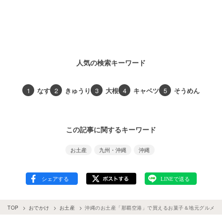
人気の検索キーワード
1
なす
2
きゅうり
3
大根
4
キャベツ
5
そうめん
この記事に関するキーワード
お土産
九州・沖縄
沖縄
TOP
おでかけ
お土産
沖縄のお土産「那覇空港」で買えるお菓子＆地元グルメ11