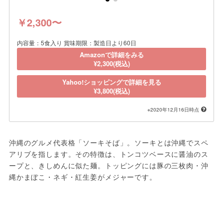
￥2,300〜
内容量：5食入り 賞味期限：製造日より60日
Amazonで詳細をみる
¥2,300(税込)
Yahoo!ショッピングで詳細を見る
¥3,800(税込)
※2020年12月16日時点
沖縄のグルメ代表格「ソーキそば」。ソーキとは沖縄でスペ
アリブを指します。その特徴は、トンコツベースに醤油のス
ープと、きしめんに似た麺。トッピングには豚の三枚肉・沖
縄かまぼこ・ネギ・紅生姜がメジャーです。