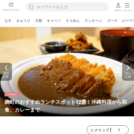
ログイン
メニュー
なす
きゅうり
大根
キャベツ
そうめん
ズッキーニ
ゴーヤ
ピーマ
前の
次の
記事
記事
麹町のおすすめランチスポット12選！沖縄料理から和
食、カレーまで
7
クリップ