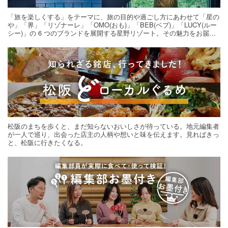
「旅を楽しくする」をテーマに、旅の目的や過ごし方にあわせて「星の
や」「界」「リゾナーレ」「OMO(おも)」「BEB(ベブ)」「LUCY(ルー
シー)」の 6 つのブランドを展開する星野リゾート。その魅力をお届け
する旅の連載。次の旅先探しのヒントにいかがですか？
松阪のまちを歩くと、まだ知らないおいしさが待っている。地元編集者
が一人で巡り、出会った店主の人柄や想いと味を伝えます。見ればきっ
と、松阪に行きたくなる。