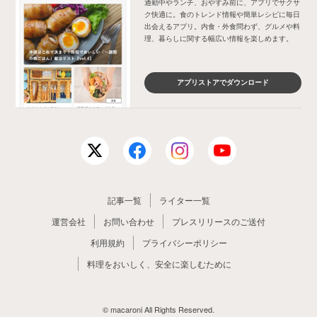
通勤中やランチ、おやすみ前に、アプリでサクサ
ク快適に。食のトレンド情報や簡単レシピに毎日
出会えるアプリ。内食・外食問わず、グルメや料
理、暮らしに関する幅広い情報を楽しめます。
アプリストアでダウンロード
記事一覧
ライター一覧
運営会社
お問い合わせ
プレスリリースのご送付
利用規約
プライバシーポリシー
料理をおいしく、安全に楽しむために
© macaroni All Rights Reserved.