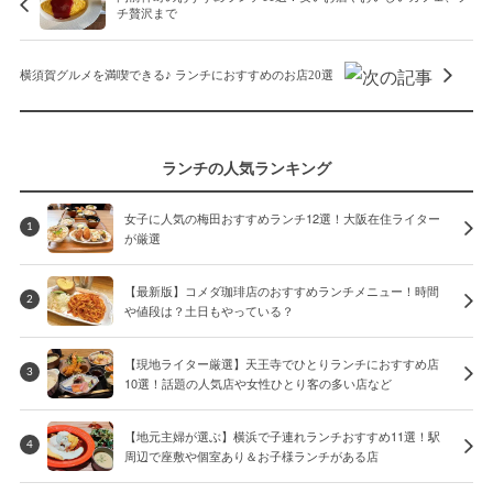
チ贅沢まで
横須賀グルメを満喫できる♪ ランチにおすすめのお店20選
ランチの人気ランキング
女子に人気の梅田おすすめランチ12選！大阪在住ライター
1
が厳選
【最新版】コメダ珈琲店のおすすめランチメニュー！時間
2
や値段は？土日もやっている？
【現地ライター厳選】天王寺でひとりランチにおすすめ店
3
10選！話題の人気店や女性ひとり客の多い店など
【地元主婦が選ぶ】横浜で子連れランチおすすめ11選！駅
4
周辺で座敷や個室あり＆お子様ランチがある店