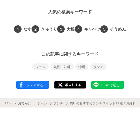
人気の検索キーワード
1
なす
2
きゅうり
3
大根
4
キャベツ
5
そうめん
この記事に関するキーワード
シーン
九州・沖縄
沖縄
ランチ
TOP
おでかけ
シーン
ランチ
麹町のおすすめランチスポット12選！沖縄料理