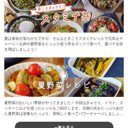
夏は食欲が落ちがちですが、そんなときこそスタミナレシピで元気をチ
ャージ！お肉や夏野菜をたっぷり使う丼をガッツリ食べて、夏バテを吹
き飛ばしましょう！
夏野菜のおいしい季節がやってきました！今回はきゅうり、トマト、ズ
ッキーニなどを使ったレシピをご紹介します。太陽の光をたっぷりあび
た夏野菜は栄養もたっぷり。美味しく食べてパワーチャージしましょう
♪
一覧を見る