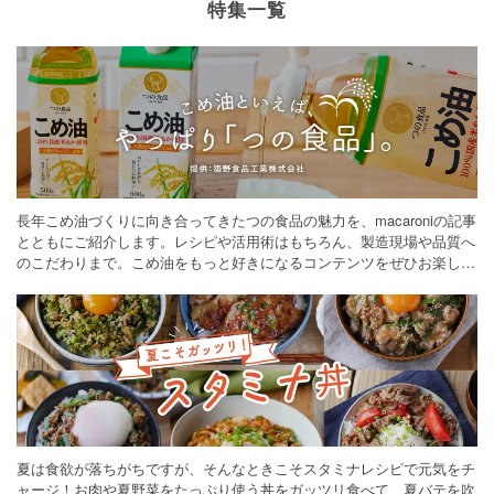
特集一覧
長年こめ油づくりに向き合ってきたつの食品の魅力を、macaroniの記事
とともにご紹介します。レシピや活用術はもちろん、製造現場や品質へ
のこだわりまで。こめ油をもっと好きになるコンテンツをぜひお楽しみ
ください。
夏は食欲が落ちがちですが、そんなときこそスタミナレシピで元気をチ
ャージ！お肉や夏野菜をたっぷり使う丼をガッツリ食べて、夏バテを吹