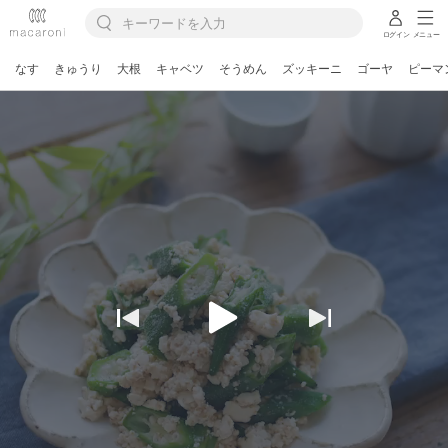
ログイン
メニュー
なす
きゅうり
大根
キャベツ
そうめん
ズッキーニ
ゴーヤ
ピーマ