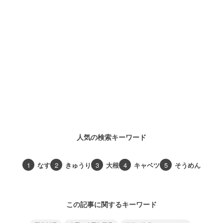
人気の検索キーワード
1
なす
2
きゅうり
3
大根
4
キャベツ
5
そうめん
この記事に関するキーワード