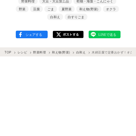
野菜料理
大豆・大豆加工品
乾物・海藻・こんにゃく
野菜
豆腐
ごま
夏野菜
和え物(野菜)
オクラ
白和え
白すりごま
TOP
レシピ
野菜料理
和え物(野菜)
白和え
木綿豆腐で定番おかず！オク