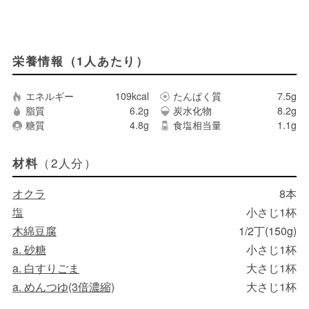
栄養情報（1人あたり）
エネルギー
109kcal
たんぱく質
7.5g
脂質
6.2g
炭水化物
8.2g
糖質
4.8g
食塩相当量
1.1g
（2人分）
材料
オクラ
8本
塩
小さじ1杯
木綿豆腐
1/2丁(150g)
a. 砂糖
小さじ1杯
a. 白すりごま
大さじ1杯
a. めんつゆ(3倍濃縮)
大さじ1杯