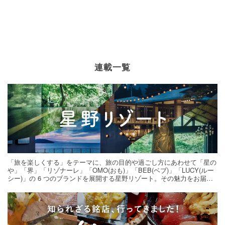
連載一覧
「旅を楽しくする」をテーマに、旅の目的や過ごし方にあわせて「星の
や」「界」「リゾナーレ」「OMO(おも)」「BEB(ベブ)」「LUCY(ルー
シー)」の 6 つのブランドを展開する星野リゾート。その魅力をお届け
する旅の連載。次の旅先探しのヒントにいかがですか？