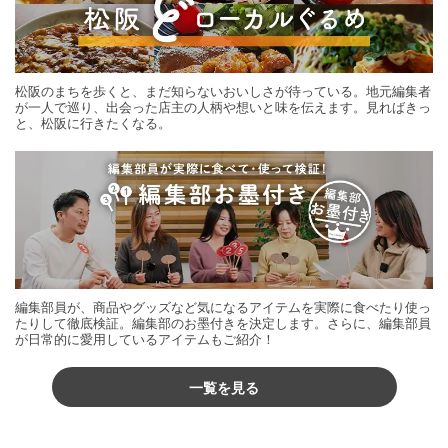
松阪のまちを歩くと、まだ知らないおいしさが待っている。地元編集者
が一人で巡り、出会った店主の人柄や想いと味を伝えます。見ればきっ
と、松阪に行きたくなる。
編集部員が、商品やグッズなど気になるアイテムを実際に食べたり使っ
たりして徹底検証。編集部のお墨付きを決定します。さらに、編集部員
が日常的に愛用しているアイテムもご紹介！
一覧を見る