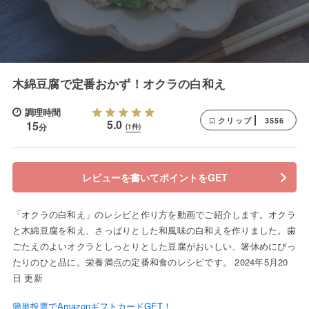
木綿豆腐で定番おかず！オクラの白和え
調理時間
3556
クリップ
5.0
15
分
(1件)
レビューを書いてポイントをGET
「オクラの白和え」のレシピと作り方を動画でご紹介します。オクラ
と木綿豆腐を和え、さっぱりとした和風味の白和えを作りました。歯
ごたえのよいオクラとしっとりとした豆腐がおいしい、箸休めにぴっ
たりのひと品に。栄養満点の定番和食のレシピです。 2024年5月20
日 更新
簡単投票でAmazonギフトカードGET！