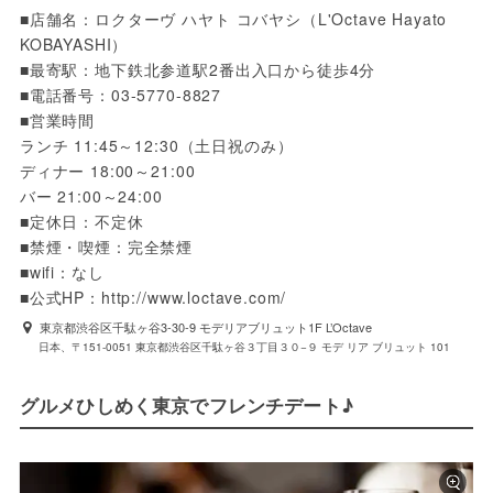
■店舗名：ロクターヴ ハヤト コバヤシ（L'Octave Hayato 
KOBAYASHI）

■最寄駅：地下鉄北参道駅2番出入口から徒歩4分

■電話番号：03-5770-8827

■営業時間

ランチ 11:45～12:30（土日祝のみ）

ディナー 18:00～21:00

バー 21:00～24:00

■定休日：不定休

■禁煙・喫煙：完全禁煙 

■wifi：なし

■公式HP：http://www.loctave.com/
東京都渋谷区千駄ヶ谷3-30-9 モデリアブリュット1F L’Octave
日本、〒151-0051 東京都渋谷区千駄ヶ谷３丁目３０−９ モデ リア ブリュット 101
グルメひしめく東京でフレンチデート♪