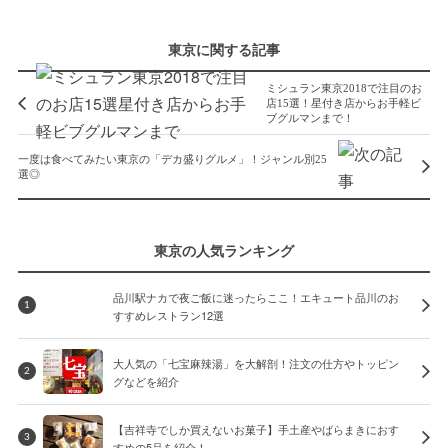
東京に関する記事
ミシュラン東京2018で注目のお
店15選！星付き店からお手軽ビ
ブグルマンまで！
一度は食べてみたい東京の「デカ盛りグルメ」！ジャンル別25
選◎
東京の人気ランキング
品川駅ナカで夜ご飯に迷ったらここ！エキュート品川のお
1
すすめレストラン12選
大人気の「七宝麻辣湯」を大解剖！注文の仕方やトッピン
2
グなどを紹介
【吉祥寺でしか買えないお菓子】手土産やばらまきにおす
3
すめの5品を紹介！