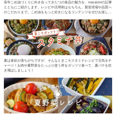
長年こめ油づくりに向き合ってきたつの食品の魅力を、macaroniの記事
とともにご紹介します。レシピや活用術はもちろん、製造現場や品質へ
のこだわりまで。こめ油をもっと好きになるコンテンツをぜひお楽しみ
ください。
夏は食欲が落ちがちですが、そんなときこそスタミナレシピで元気をチ
ャージ！お肉や夏野菜をたっぷり使う丼をガッツリ食べて、夏バテを吹
き飛ばしましょう！