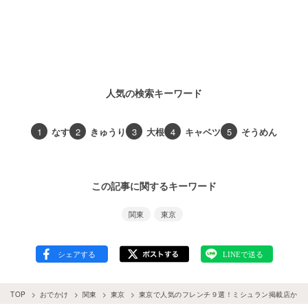
人気の検索キーワード
1
なす
2
きゅうり
3
大根
4
キャベツ
5
そうめん
この記事に関するキーワード
関東
東京
TOP
おでかけ
関東
東京
東京で人気のフレンチ９選！ミシュラン掲載店から