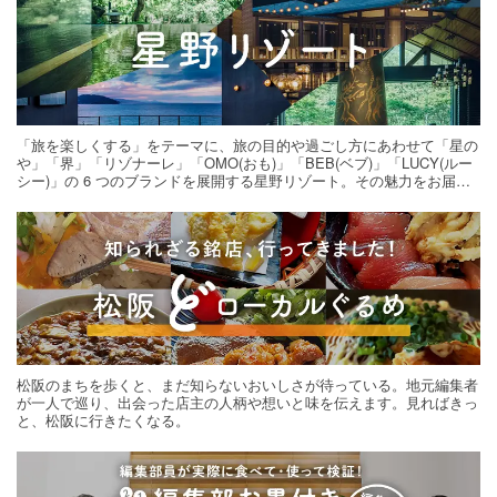
「旅を楽しくする」をテーマに、旅の目的や過ごし方にあわせて「星の
や」「界」「リゾナーレ」「OMO(おも)」「BEB(ベブ)」「LUCY(ルー
シー)」の 6 つのブランドを展開する星野リゾート。その魅力をお届け
する旅の連載。次の旅先探しのヒントにいかがですか？
松阪のまちを歩くと、まだ知らないおいしさが待っている。地元編集者
が一人で巡り、出会った店主の人柄や想いと味を伝えます。見ればきっ
と、松阪に行きたくなる。