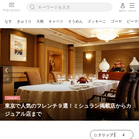
ログイン
メニュー
なす
きゅうり
大根
キャベツ
そうめん
ズッキーニ
ゴーヤ
ピーマ
前の
次の
記事
記事
東京で人気のフレンチ９選！ミシュラン掲載店からカ
ジュアル店まで
4
クリップ