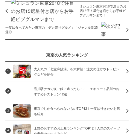
ミシュラン東京2018で注目のお
店15選！星付き店からお手軽ビ
ブグルマンまで！
一度は食べてみたい東京の「デカ盛りグルメ」！ジャンル別25
選◎
東京の人気ランキング
大人気の「七宝麻辣湯」を大解剖！注文の仕方やトッピン
1
グなどを紹介
品川駅ナカで夜ご飯に迷ったらここ！エキュート品川のお
2
すすめレストラン12選
東京でしか食べられないものTOP12！一度は行きたいお店
3
も紹介
上野のおすすめお土産ランキングTOP12！人気のスイーツ
4
や老舗のおつまみなど