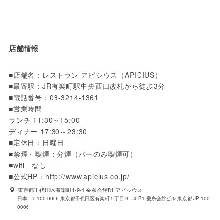
店舗情報
■店舗名：レストラン アピシウス（APICIUS）

■最寄駅：JR有楽町駅中央西口改札から徒歩3分

■電話番号：03-3214-1361

■営業時間

ランチ 11:30～15:00

ディナー 17:30～23:30

■定休日：日曜日

■禁煙・喫煙：分煙（バーのみ喫煙可）

■wifi：なし

■公式HP：http://www.apicius.co.jp/
東京都千代田区有楽町1-9-4 蚕糸会館B1 アピシウス
日本、〒100-0006 東京都千代田区有楽町１丁目９−４ B1 蚕糸会館ビル 東京都 JP 100-
0006