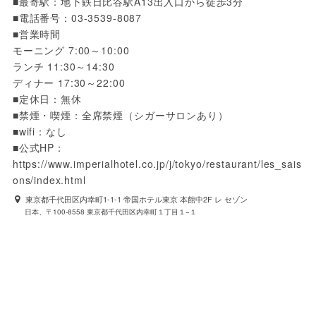
■最寄駅：地下鉄日比谷駅A13出入口から徒歩3分

■電話番号：03-3539-8087

■営業時間

モーニング 7:00～10:00

ランチ 11:30～14:30

ディナー 17:30～22:00

■定休日：無休

■禁煙・喫煙：全席禁煙（シガーサロンあり）

■wifi：なし

■公式HP：
https://www.imperialhotel.co.jp/j/tokyo/restaurant/les_sais
ons/index.html
東京都千代田区内幸町1-1-1 帝国ホテル東京 本館中2F レ セゾン
日本、〒100-8558 東京都千代田区内幸町１丁目１−１