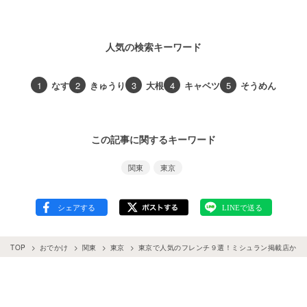
人気の検索キーワード
1
なす
2
きゅうり
3
大根
4
キャベツ
5
そうめん
この記事に関するキーワード
関東
東京
TOP
おでかけ
関東
東京
東京で人気のフレンチ９選！ミシュラン掲載店から