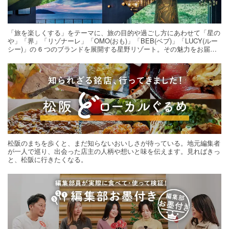
「旅を楽しくする」をテーマに、旅の目的や過ごし方にあわせて「星の
や」「界」「リゾナーレ」「OMO(おも)」「BEB(ベブ)」「LUCY(ルー
シー)」の 6 つのブランドを展開する星野リゾート。その魅力をお届け
する旅の連載。次の旅先探しのヒントにいかがですか？
松阪のまちを歩くと、まだ知らないおいしさが待っている。地元編集者
が一人で巡り、出会った店主の人柄や想いと味を伝えます。見ればきっ
と、松阪に行きたくなる。