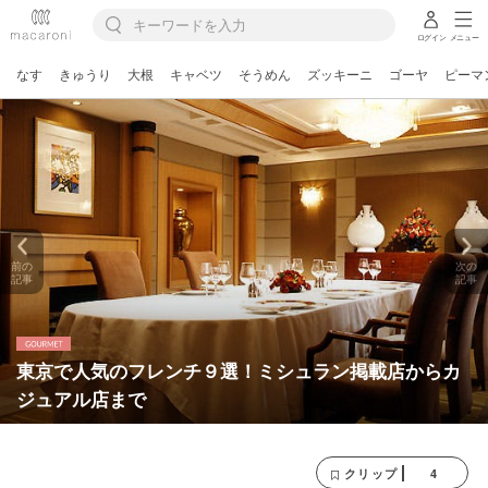
ログイン
メニュー
なす
きゅうり
大根
キャベツ
そうめん
ズッキーニ
ゴーヤ
ピーマ
前の
次の
記事
記事
東京で人気のフレンチ９選！ミシュラン掲載店からカ
ジュアル店まで
4
クリップ