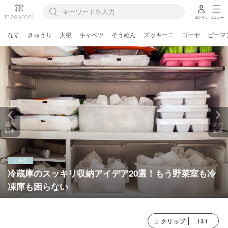
ログイン
メニュー
なす
きゅうり
大根
キャベツ
そうめん
ズッキーニ
ゴーヤ
ピーマ
前の
次の
記事
記事
冷蔵庫のスッキリ収納アイデア20選！もう野菜室も冷
凍庫も困らない
131
クリップ