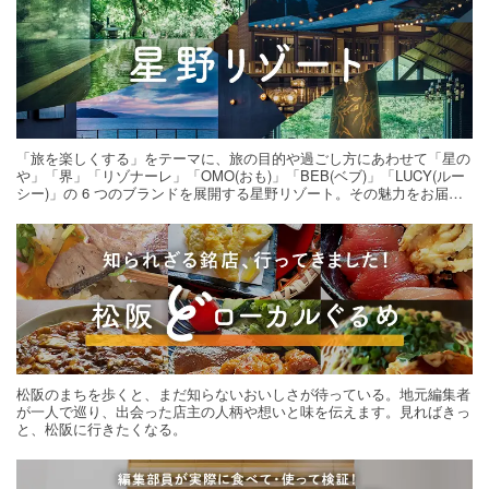
「旅を楽しくする」をテーマに、旅の目的や過ごし方にあわせて「星の
や」「界」「リゾナーレ」「OMO(おも)」「BEB(ベブ)」「LUCY(ルー
シー)」の 6 つのブランドを展開する星野リゾート。その魅力をお届け
する旅の連載。次の旅先探しのヒントにいかがですか？
松阪のまちを歩くと、まだ知らないおいしさが待っている。地元編集者
が一人で巡り、出会った店主の人柄や想いと味を伝えます。見ればきっ
と、松阪に行きたくなる。