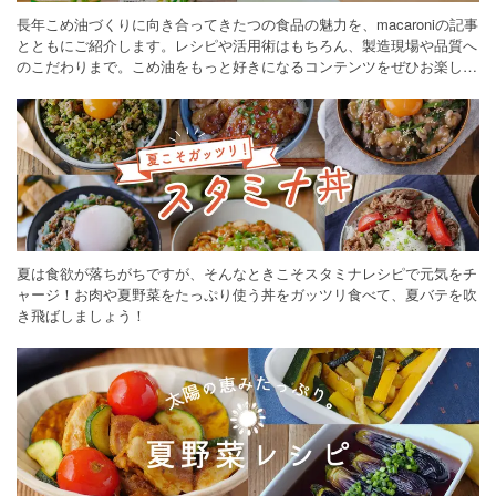
長年こめ油づくりに向き合ってきたつの食品の魅力を、macaroniの記事
とともにご紹介します。レシピや活用術はもちろん、製造現場や品質へ
のこだわりまで。こめ油をもっと好きになるコンテンツをぜひお楽しみ
ください。
夏は食欲が落ちがちですが、そんなときこそスタミナレシピで元気をチ
ャージ！お肉や夏野菜をたっぷり使う丼をガッツリ食べて、夏バテを吹
き飛ばしましょう！