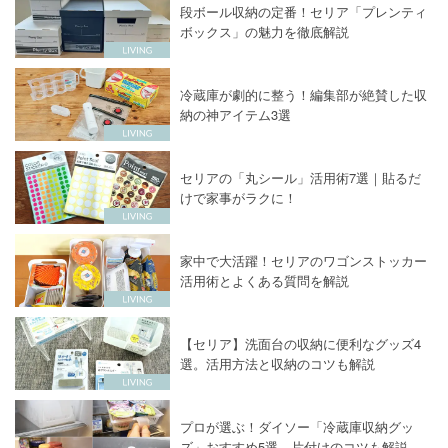
段ボール収納の定番！セリア「プレンティ
ボックス」の魅力を徹底解説
冷蔵庫が劇的に整う！編集部が絶賛した収
納の神アイテム3選
セリアの「丸シール」活用術7選｜貼るだ
けで家事がラクに！
家中で大活躍！セリアのワゴンストッカー
活用術とよくある質問を解説
【セリア】洗面台の収納に便利なグッズ4
選。活用方法と収納のコツも解説
プロが選ぶ！ダイソー「冷蔵庫収納グッ
ズ」おすすめ5選。片付けのコツも解説