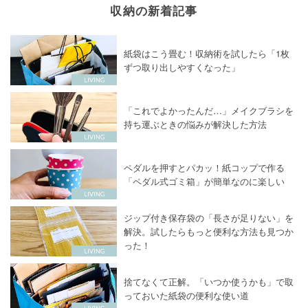
収納の新着記事
紙袋はこう畳む！収納術を試したら「1枚
ずつ取り出しやすくなった」
「これでよかったんだ…」メイクブラシを
持ち運ぶときの悩みが解決した方法
ペダルを押すとパカッ！紙コップで作る
「ペダル式ゴミ箱」が簡単なのに楽しい
ジップ付き保存袋の「長さが足りない」を
解決。試したらもっと便利な方法も見つか
った！
捨てなくて正解。「いつか使うかも」で取
っておいた紙袋の便利な使い道