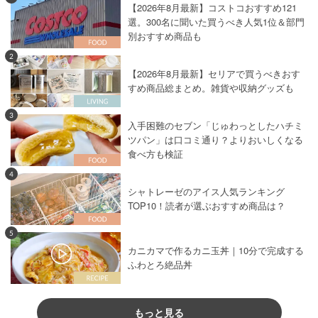
【2026年8月最新】コストコおすすめ121
選。300名に聞いた買うべき人気1位＆部門
別おすすめ商品も
2
【2026年8月最新】セリアで買うべきおす
すめ商品総まとめ。雑貨や収納グッズも
3
入手困難のセブン「じゅわっとしたハチミ
ツパン」は口コミ通り？よりおいしくなる
食べ方も検証
4
シャトレーゼのアイス人気ランキング
TOP10！読者が選ぶおすすめ商品は？
5
カニカマで作るカニ玉丼｜10分で完成する
ふわとろ絶品丼
もっと見る