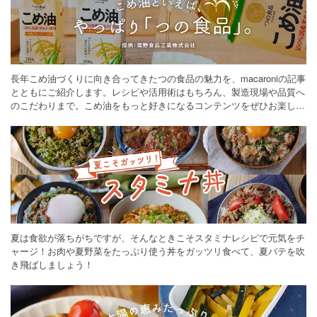
長年こめ油づくりに向き合ってきたつの食品の魅力を、macaroniの記事
とともにご紹介します。レシピや活用術はもちろん、製造現場や品質へ
のこだわりまで。こめ油をもっと好きになるコンテンツをぜひお楽しみ
ください。
夏は食欲が落ちがちですが、そんなときこそスタミナレシピで元気をチ
ャージ！お肉や夏野菜をたっぷり使う丼をガッツリ食べて、夏バテを吹
き飛ばしましょう！