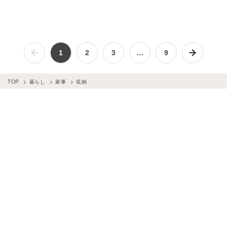
1
2
3
…
9
TOP
暮らし
家事
収納