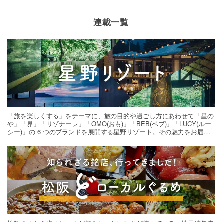
連載一覧
「旅を楽しくする」をテーマに、旅の目的や過ごし方にあわせて「星の
や」「界」「リゾナーレ」「OMO(おも)」「BEB(ベブ)」「LUCY(ルー
シー)」の 6 つのブランドを展開する星野リゾート。その魅力をお届け
する旅の連載。次の旅先探しのヒントにいかがですか？