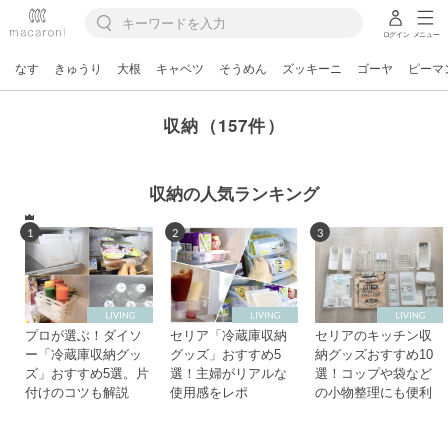
ログイン
メニュー
なす
きゅうり
大根
キャベツ
そうめん
ズッキーニ
ゴーヤ
ピーマ
収納（157件）
収納の人気ランキング
1
2
3
プロが選ぶ！ダイソ
セリア「冷蔵庫収納
セリアのキッチン収
ー「冷蔵庫収納グッ
グッズ」おすすめ5
納グッズおすすめ10
ズ」おすすめ5選。片
選！主婦がリアルな
選！コップや袋など
付けのコツも解説
使用感をレポ
の小物整理にも便利