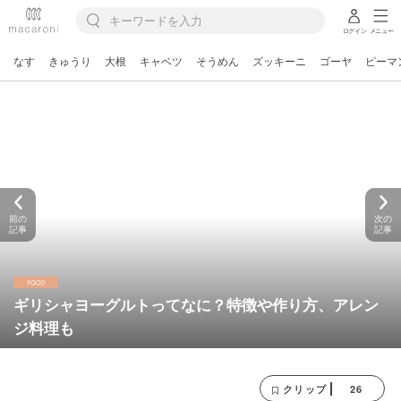
ログイン
メニュー
なす
きゅうり
大根
キャベツ
そうめん
ズッキーニ
ゴーヤ
ピーマ
前の
次の
記事
記事
ギリシャヨーグルトってなに？特徴や作り方、アレン
ジ料理も
26
クリップ