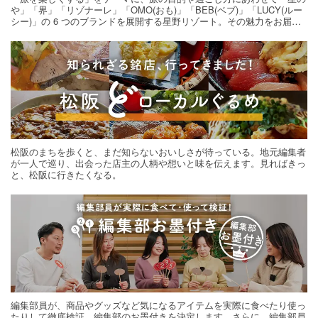
や」「界」「リゾナーレ」「OMO(おも)」「BEB(ベブ)」「LUCY(ルー
シー)」の 6 つのブランドを展開する星野リゾート。その魅力をお届け
する旅の連載。次の旅先探しのヒントにいかがですか？
松阪のまちを歩くと、まだ知らないおいしさが待っている。地元編集者
が一人で巡り、出会った店主の人柄や想いと味を伝えます。見ればきっ
と、松阪に行きたくなる。
編集部員が、商品やグッズなど気になるアイテムを実際に食べたり使っ
たりして徹底検証。編集部のお墨付きを決定します。さらに、編集部員