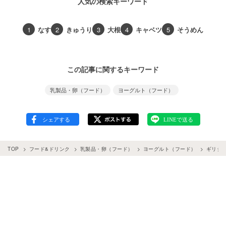
人気の検索キーワード
1
なす
2
きゅうり
3
大根
4
キャベツ
5
そうめん
この記事に関するキーワード
乳製品・卵（フード）
ヨーグルト（フード）
TOP
フード&ドリンク
乳製品・卵（フード）
ヨーグルト（フード）
ギリシ