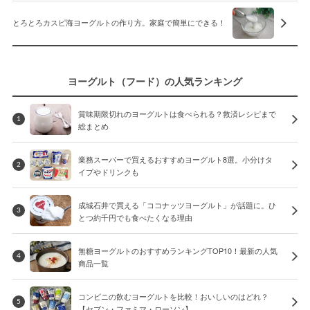
とろとろカスピ海ヨーグルトの作り方。家庭で簡単にできる！
ヨーグルト（フード）の人気ランキング
賞味期限切れのヨーグルトは食べられる？救済レシピまで
1
総まとめ
業務スーパーで買えるおすすめヨーグルト8選。小分けタ
2
イプやドリンクも
成城石井で買える「ココナッツヨーグルト」が話題に。ひ
3
とつ約千円でも食べたくなる理由
無糖ヨーグルトのおすすめランキングTOP10！最新の人気
4
商品一覧
コンビニの飲むヨーグルトを比較！おいしいのはどれ？
5
【セブン・ファミマ・ローソン】