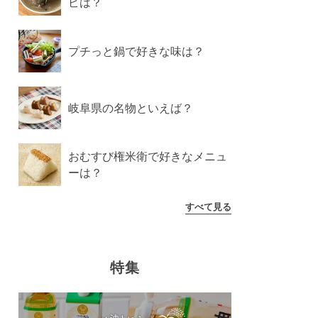
ピは？
プチっと鍋で好きな味は？
岐阜県の名物といえば？
おむすび権米衛で好きなメニュ
ーは？
すべて見る
特集
酸等）、酸化防止剤（Ｖ.Ｃ）、発色剤（亜硝酸Ｎa）（原材料