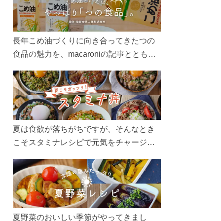
長年こめ油づくりに向き合ってきたつの
食品の魅力を、macaroniの記事とともに
ご紹介します。レシピや活用術はもちろ
ん、製造現場や品質へのこだわりまで。
こめ油をもっと好きになるコンテンツを
ぜひお楽しみください。
夏は食欲が落ちがちですが、そんなとき
こそスタミナレシピで元気をチャージ！
お肉や夏野菜をたっぷり使う丼をガッツ
リ食べて、夏バテを吹き飛ばしましょ
う！
夏野菜のおいしい季節がやってきまし