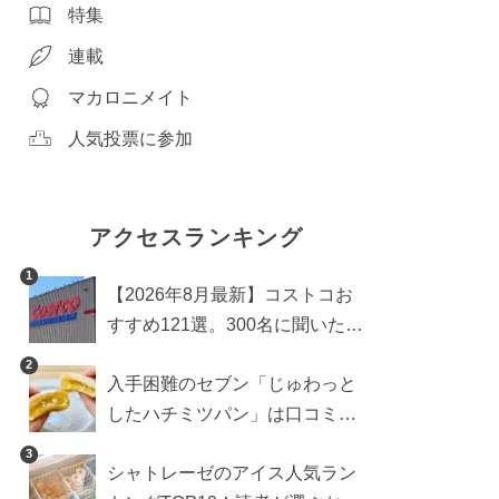
特集
連載
マカロニメイト
人気投票に参加
アクセスランキング
1
【2026年8月最新】コストコお
すすめ121選。300名に聞いた買
うべき人気1位＆部門別おすす
2
入手困難のセブン「じゅわっと
め商品も
したハチミツパン」は口コミ通
り？よりおいしくなる食べ方も
3
シャトレーゼのアイス人気ラン
検証