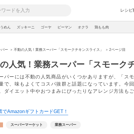
レシピ
うめん
ズッキーニ
ゴーヤ
ピーマン
オクラ
鶏もも肉
ーパー
不動の人気！業務スーパー「スモークチキンスライス」
2ページ目
動の人気！業務スーパー「スモーク
ーパーには不動の人気商品がいくつかありますが、「スモー
量で、味もよくてコスパ抜群と話題になっています。今
。ダイエット中やおつまみにぴったりなアレンジ方法も
でAmazonギフトカードGET！
スーパーマーケット
業務スーパー