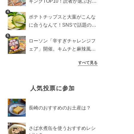
キングTOP10！読者が選ぶおす
すめ商品は？
4
ポテトチップスと大葉がこんな
に合うなんて！SNSで話題の食
べ方に手が止まらなくなった
5
ローソン「辛すぎチャレンジフ
ェア」開催。キムチと麻辣風の
激辛注意な2品を食べ比べ
すべて見る
人気投票に参加
長崎のおすすめのお土産は？
さば水煮缶を使うおすすめレシ