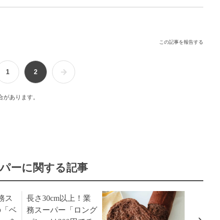
この記事を報告する
1
2
合があります。
パーに関する記事
務ス
長さ30cm以上！業
の「ベ
務スーパー「ロング