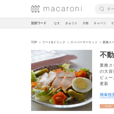
注目ワード
なす
きゅうり
大根
キャベツ
そ
TOP
フード&ドリンク
スーパーマーケット
業務ス
不
業務ス
の大容
ビュー
更新
簡単投票