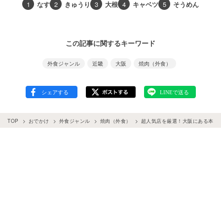
1
なす
2
きゅうり
3
大根
4
キャベツ
5
そうめん
この記事に関するキーワード
外食ジャンル
近畿
大阪
焼肉（外食）
TOP
おでかけ
外食ジャンル
焼肉（外食）
超人気店を厳選！大阪にある本当