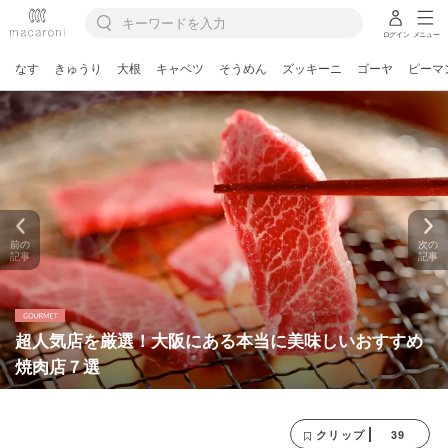
ログイン
メニュー
なす
きゅうり
大根
キャベツ
そうめん
ズッキーニ
ゴーヤ
ピーマ
前の
次の
記事
記事
超人気店を厳選！大阪にある本当に美味しいおすすめ
焼肉店７選
39
クリップ