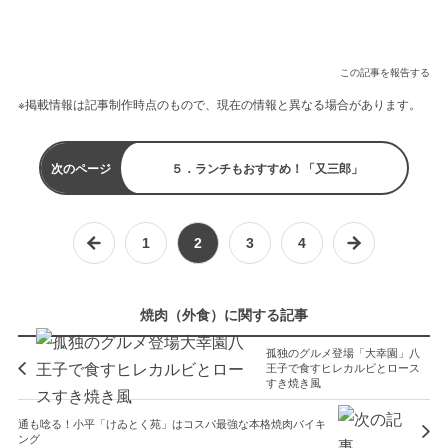
この記事を報告する
※掲載情報は記事制作時点のもので、現在の情報と異なる場合があります。
次のページ
５．ランチもおすすめ！「又三郎」
1
2
3
4
焼肉（外食）に関する記事
孤独のグルメ登場「大幸園」八
王子で食すヒレカルビとロース
すき焼き風
通も唸る！小平「けゐとく苑」はコスパ最強な本格焼肉バイキ
ング